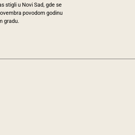
s stigli u Novi Sad, gde se
1. novembra povodom godinu
m gradu.