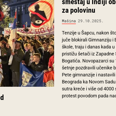
smeštaj u Inđiji 
za polovinu
Mašina
29.10.2025.
Tenzije u Šapcu, nakon što
juče blokirali Gimnanziju 
škole, traju i danas kada u
pristižu šetači iz Zapadne S
Bogatića. Novopazarci su 
šetnje pozdravili učenike 
Pete gimnanzije i nastavili
Beograda ka Novom Sadu.
sutra kreće i više od 4000
protest povodom pada nad
ad