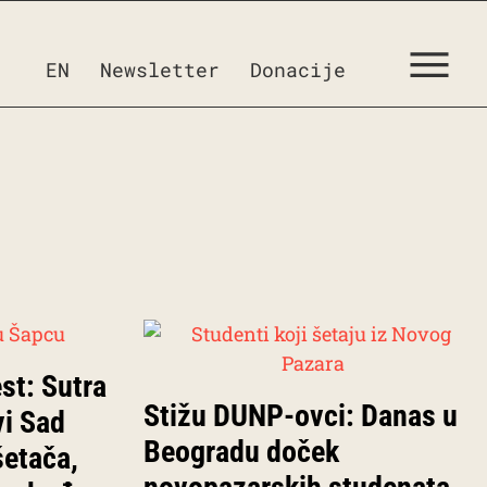
EN
Newsletter
Donacije
st: Sutra
Stižu DUNP-ovci: Danas u
vi Sad
Beogradu doček
šetača,