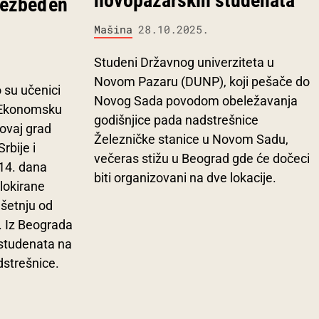
novopazarskih studenata
obezbeđen
Mašina
28.10.2025.
Studeni Državnog univerziteta u
Novom Pazaru (DUNP), koji pešače do
 su učenici
Novog Sada povodom obeležavanja
i Ekonomsku
godišnjice pada nadstrešnice
 ovaj grad
Železničke stanice u Novom Sadu,
rbije i
večeras stižu u Beograd gde će dočeci
14. dana
biti organizovani na dve lokacije.
blokirane
 šetnju od
 Iz Beograda
 studenata na
strešnice.