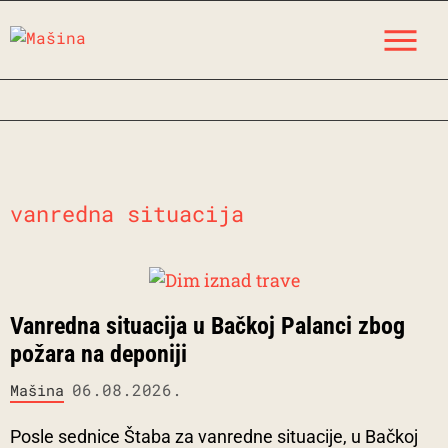
Skip
M
to
content
vanredna situacija
Vanredna situacija u Bačkoj Palanci zbog
požara na deponiji
06.08.2026.
Mašina
Posle sednice Štaba za vanredne situacije, u Bačkoj