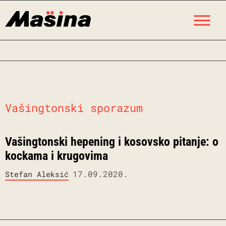
Skip
M
to
content
Vašingtonski sporazum
Vašingtonski hepening i kosovsko pitanje: o
kockama i krugovima
17.09.2020.
Stefan Aleksić