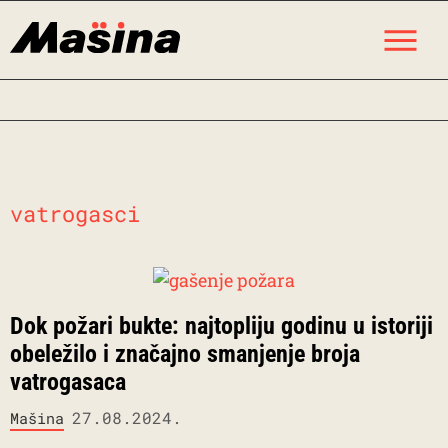
Skip
M
to
content
vatrogasci
Dok požari bukte: najtopliju godinu u istoriji
obeležilo i značajno smanjenje broja
vatrogasaca
27.08.2024.
Mašina