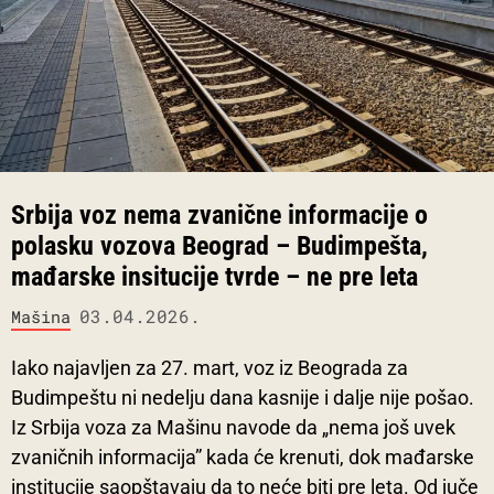
Srbija voz nema zvanične informacije o
polasku vozova Beograd – Budimpešta,
mađarske insitucije tvrde – ne pre leta
03.04.2026.
Mašina
Iako najavljen za 27. mart, voz iz Beograda za
Budimpeštu ni nedelju dana kasnije i dalje nije pošao.
Iz Srbija voza za Mašinu navode da „nema još uvek
zvaničnih informacija” kada će krenuti, dok mađarske
institucije saopštavaju da to neće biti pre leta. Od juče