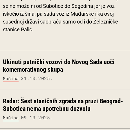
se ne može ni od Subotice do Segedina jer je voz
iskočio iz šina, pa sada voz iz Mađarske i ka ovoj
susednoj državi saobraća samo od i do Železničke
stanice Palić.
Ukinuti putnički vozovi do Novog Sada uoči
komemorativnog skupa
31.10.2025.
Mašina
Radar: Šest staničnih zgrada na pruzi Beograd-
Subotica nema upotrebnu dozvolu
09.10.2025.
Mašina