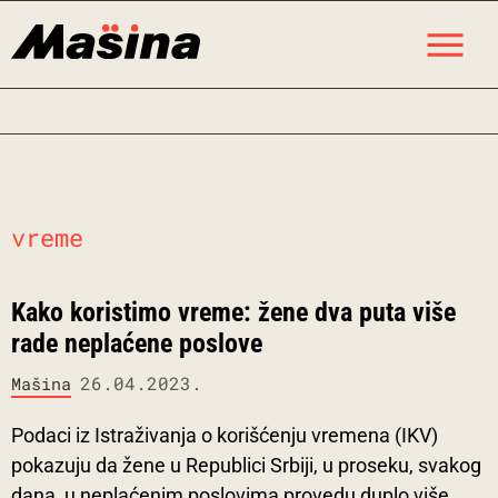
Skip
M
to
content
vreme
Kako koristimo vreme: žene dva puta više
rade neplaćene poslove
26.04.2023.
Mašina
Podaci iz Istraživanja o korišćenju vremena (IKV)
pokazuju da žene u Republici Srbiji, u proseku, svakog
dana, u neplaćenim poslovima provedu duplo više