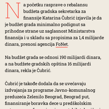
N
a početku rasprave o rebalansu
budžeta gradska sekretarka za
finansije Katarina Čubrić izjavila je da
je budžet grada minimalno podignut sa
prihodne strane uz saglasnost Ministarstva
finansija i u skladu sa propisima za 1,4 milijarde
dinara, prenosi agencija
FoNet
.
Na budžet grada se odnosi 190 milijardi dinara,
a na budžete gradskih opština 16 milijardi
dinara, rekla je Čubrić.
Čubrić je takođe dodala da se uvećavaju
izdvajanja za programe Javno-komunalnog
preduzeća Zelenilo Beograd, Beograd put,
finansiranje boravka dece u predškolskim