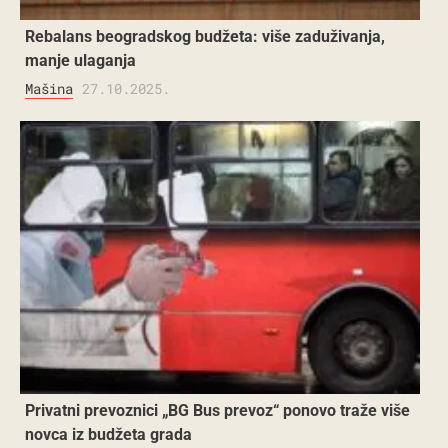
Rebalans beogradskog budžeta: više zaduživanja,
manje ulaganja
Mašina
27.10.2025.
Privatni prevoznici „BG Bus prevoz“ ponovo traže više
novca iz budžeta grada