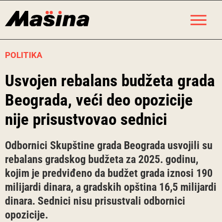
Skip
M
to
content
POLITIKA
Usvojen rebalans budžeta grada
Beograda, veći deo opozicije
nije prisustvovao sednici
Odbornici Skupštine grada Beograda usvojili su
rebalans gradskog budžeta za 2025. godinu,
kojim je predviđeno da budžet grada iznosi 190
milijardi dinara, a gradskih opština 16,5 milijardi
dinara. Sednici nisu prisustvali odbornici
opozicije.