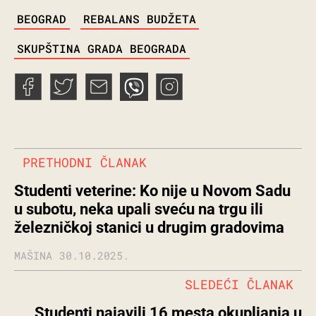
TAGS
BEOGRAD
REBALANS BUDŽETA
SKUPŠTINA GRADA BEOGRADA
PRETHODNI ČLANAK
Studenti veterine: Ko nije u Novom Sadu
u subotu, neka upali sveću na trgu ili
železničkoj stanici u drugim gradovima
MAŠINA
30.10.2025.
SLEDEĆI ČLANAK
Studenti najavili 16 mesta okupljanja u