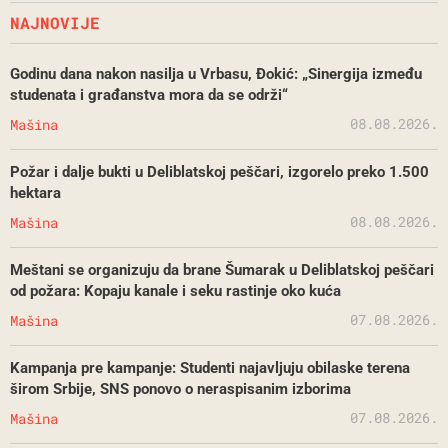
NAJNOVIJE
Godinu dana nakon nasilja u Vrbasu, Đokić: „Sinergija između
studenata i građanstva mora da se održi“
08.08.2026.
Mašina
Požar i dalje bukti u Deliblatskoj peščari, izgorelo preko 1.500
hektara
08.08.2026.
Mašina
Meštani se organizuju da brane Šumarak u Deliblatskoj peščari
od požara: Kopaju kanale i seku rastinje oko kuća
07.08.2026.
Mašina
Kampanja pre kampanje: Studenti najavljuju obilaske terena
širom Srbije, SNS ponovo o neraspisanim izborima
07.08.2026.
Mašina