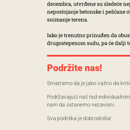
decembra, utvrđene su sledeće nep
nepostojanje betonske i peščane 
snimanje terena.
Iako je trenutno prinuđen da obust
drugostepenom sudu, pa će dalji t
Podržite nas!
Smatramo da je jako važno da kriti
Podržavajući naš rad individualni
nam da ostanemo nezavisni.
Sva podrška je dobrodošla!