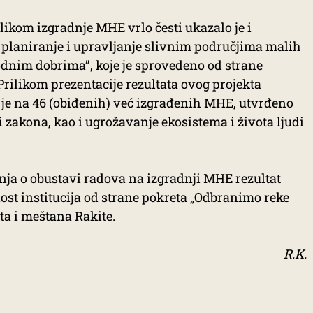
likom izgradnje MHE vrlo česti ukazalo je i
 planiranje i upravljanje slivnim područjima malih
odnim dobrima”, koje je sprovedeno od strane
rilikom prezentacije rezultata ovog projekta
a je na 46 (obiđenih) već izgrađenih MHE, utvrđeno
 zakona, kao i ugrožavanje ekosistema i života ljudi
enja o obustavi radova na izgradnji MHE rezultat
ost institucija od strane pokreta „Odbranimo reke
sta i meštana Rakite.
R.K.