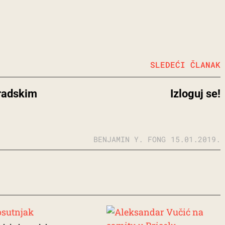
SLEDEĆI ČLANAK
gradskim
Izloguj se!
BENJAMIN Y. FONG
15.01.2019.