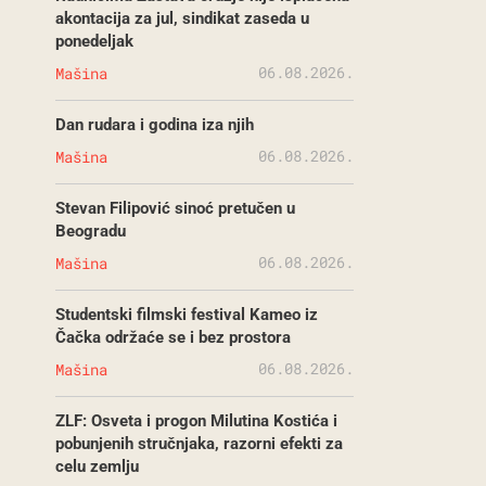
akontacija za jul, sindikat zaseda u
ponedeljak
06.08.2026.
Mašina
Dan rudara i godina iza njih
06.08.2026.
Mašina
Stevan Filipović sinoć pretučen u
Beogradu
06.08.2026.
Mašina
Studentski filmski festival Kameo iz
Čačka održaće se i bez prostora
06.08.2026.
Mašina
ZLF: Osveta i progon Milutina Kostića i
pobunjenih stručnjaka, razorni efekti za
celu zemlju