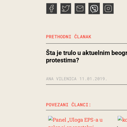
PRETHODNI ČLANAK
Šta je trulo u aktuelnim beo
protestima?
ANA VILENICA
11.01.2019.
POVEZANI ČLANCI: