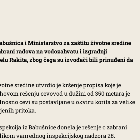
bušnica i Ministarstvo za zaštitu životne sredine
abrani radova na vodozahvatu i izgradnji
lu Rakita, zbog čega su izvođači bili prinuđeni da
votne sredine utvrdio je kršenje propisa koje je
ihovom rešenju cevovod u dužini od 350 metara je
nosno cevi su postavljane u okviru korita za velike
njenih pritoka.
pekcija iz Babušnice donela je rešenje o zabrani
ilikom vanrednog inspekcijskog nadzora 28.