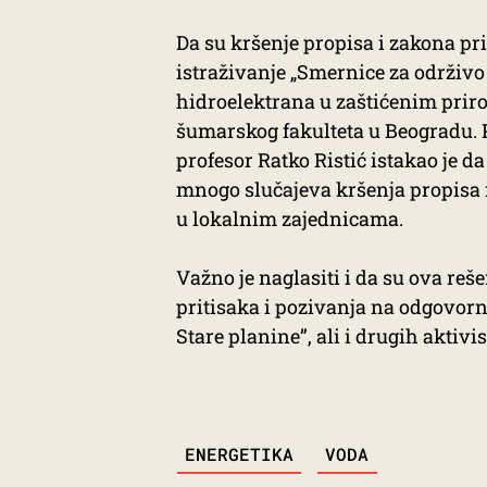
Da su kršenje propisa i zakona pri
istraživanje „Smernice za održivo
hidroelektrana u zaštićenim prir
šumarskog fakulteta u Beogradu. P
profesor Ratko Ristić istakao je d
mnogo slučajeva kršenja propisa i
u lokalnim zajednicama.
Važno je naglasiti i da su ova reš
pritisaka i pozivanja na odgovorn
Stare planine”, ali i drugih aktivi
TAGS
ENERGETIKA
VODA