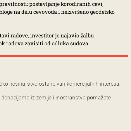
ravilnosti: postavljanje korodiranih cevi,
obloge na delu cevovoda i neizvršeno geodetsko
avi radove, investitor je najavio žalbu
ok radova zavisiti od odluka sudova.
čko novinarstvo ostane van komercijalnih interesa.
m donacijama iz zemlje i inostranstva pomažete