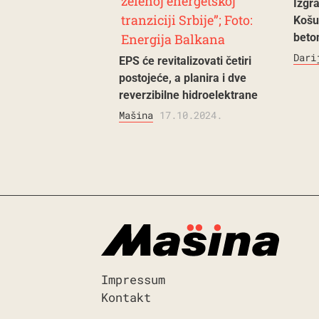
Izgr
Košu
beto
Dari
EPS će revitalizovati četiri
postojeće, a planira i dve
reverzibilne hidroelektrane
Mašina
17.10.2024.
Impressum
Kontakt