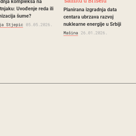
adnja kompleksa na
tnjaku: Uvođenje reda ili
Planirana izgradnja data
nizacija šume?
centara ubrzava razvoj
nuklearne energije u Srbiji
ja Stjepic
05.05.2026.
Mašina
26.01.2026.