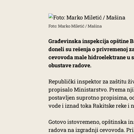
Foto: Marko Miletić / Mašina
Građevinska inspekcija opštine Ba
doneli su rešenja o privremenoj z
cevovoda male hidroelektrane u se
obustave radove.
Republički inspektor za zaštitu ži
propisalo Ministarstvo. Prema nj
postavljen suprotno propisima, od
vode i iznad toka Rakitske reke i 
Gotovo istovremeno, opštinska ins
radova na izgradnji cevovoda. Pr