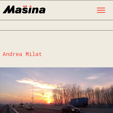
Skip
M
to
content
Andrea Milat