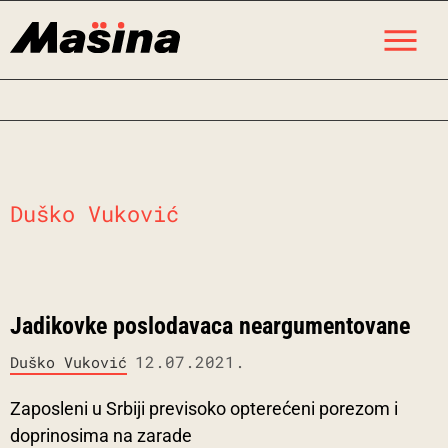
Skip
M
to
content
Duško Vuković
Jadikovke poslodavaca neargumentovane
12.07.2021.
Duško Vuković
Zaposleni u Srbiji previsoko opterećeni porezom i
doprinosima na zarade