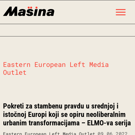
Skip
M
to
content
Eastern European Left Media
Outlet
Pokreti za stambenu pravdu u srednjoj i
istočnoj Europi koji se opiru neoliberalnim
urbanim transformacijama – ELMO-va serija
09.06.2022.
Eastern European Left Media Outlet