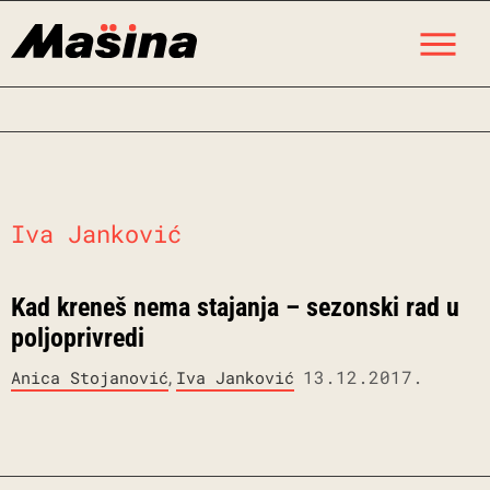
Skip
M
to
content
Iva Janković
Kad kreneš nema stajanja – sezonski rad u
poljoprivredi
,
13.12.2017.
Anica Stojanović
Iva Janković