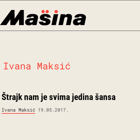
Skip
to
content
Ivana Maksić
Štrajk nam je svima jedina šansa
Ivana Maksić
19.05.2017.