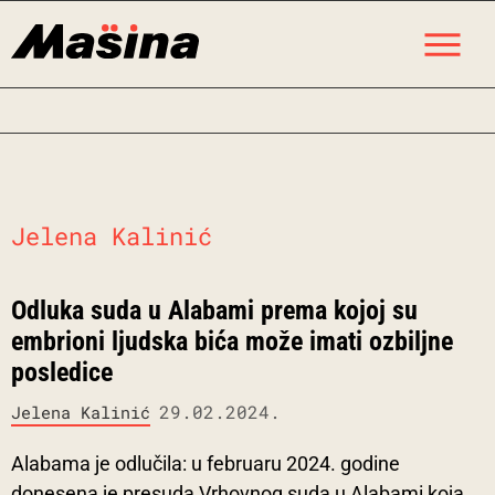
Skip
M
to
content
Jelena Kalinić
Odluka suda u Alabami prema kojoj su
embrioni ljudska bića može imati ozbiljne
posledice
29.02.2024.
Jelena Kalinić
Alabama je odlučila: u februaru 2024. godine
donesena je presuda Vrhovnog suda u Alabami koja