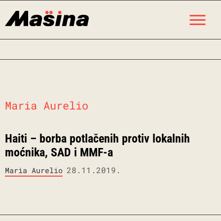
Skip
M
to
content
Maria Aurelio
Haiti – borba potlačenih protiv lokalnih
moćnika, SAD i MMF-a
28.11.2019.
Maria Aurelio