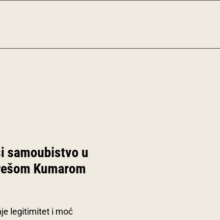
ši samoubistvo u
durešom Kumarom
je legitimitet i moć