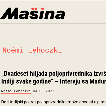
Skip
to
content
Noémi Lehoczki
„Dvadeset hiljada poljoprivrednika izvr
Indiji svake godine“ – Intervju sa Ma
Noémi Lehoczki
04.03.2021.
Da li indijski pokret poljoprivrednika može dovesti u pitan