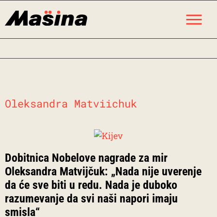
Skip
M
to
content
Oleksandra Matviichuk
Dobitnica Nobelove nagrade za mir
Oleksandra Matvijčuk: „Nada nije uverenje
da će sve biti u redu. Nada je duboko
razumevanje da svi naši napori imaju
smisla“