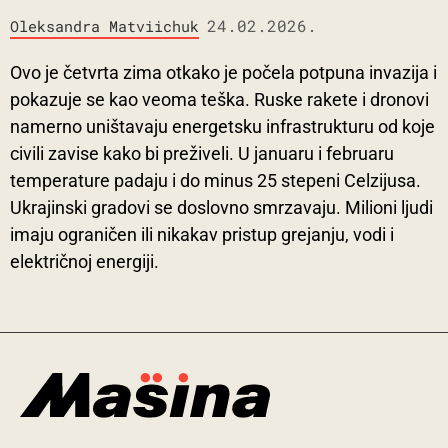
24.02.2026.
Oleksandra Matviichuk
Ovo je četvrta zima otkako je počela potpuna invazija i
pokazuje se kao veoma teška. Ruske rakete i dronovi
namerno uništavaju energetsku infrastrukturu od koje
civili zavise kako bi preživeli. U januaru i februaru
temperature padaju i do minus 25 stepeni Celzijusa.
Ukrajinski gradovi se doslovno smrzavaju. Milioni ljudi
imaju ograničen ili nikakav pristup grejanju, vodi i
električnoj energiji.