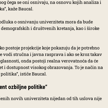
zbog čega se oni osnivaju, na osnovu kojih analiza i
ka“, kaže Baucal.
odluka o osnivanju univerziteta mora da bude
 demografskih i društvenih kretanja, kao i široke
ko postoje projekcije koje pokazuju da je potrebno
se vodi stručna i javna rasprava i ako se kroz takav
aglasnosti, onda postoji realna verovatnoća da će
et i dostupnost visokog obrazovanja. To je način na
olitika“, ističe Baucal.
t ozbiljne politike“
ljenih novih univerziteta nijedan od tih uslova nije