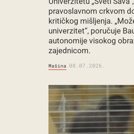
Univerzitetu „Sveti Sava“
pravoslavnom crkvom dov
kritičkog mišljenja. „Može
univerzitet“, poručuje Bau
autonomije visokog obra
zajednicom.
08.07.2026.
Mašina