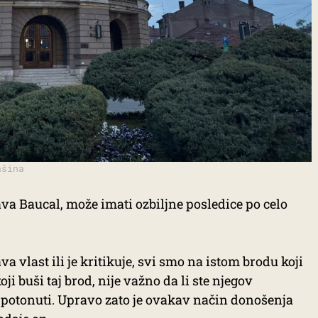
ašina
a Baucal, može imati ozbiljne posledice po celo
va vlast ili je kritikuje, svi smo na istom brodu koji
ji buši taj brod, nije važno da li ste njegov
mo potonuti. Upravo zato je ovakav način donošenja