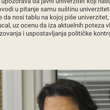
, upozorava da javni univerzitet koji na
odi u pitanje samu suštinu univerzite
 da nosi tablu na kojoj piše univerzitet, 
cal, uz ocenu da iza aktuelnih poteza vl
zovanja i uspostavljanja političke kon