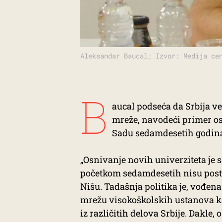
Aleksandar Baucal; Izvor: Medija ce
B
aucal podseća da Srbija v
mreže, navodeći primer os
Sadu sedamdesetih godina
„Osnivanje novih univerziteta je
početkom sedamdesetih nisu posto
Nišu. Tadašnja politika je, vođen
mrežu visokoškolskih ustanova ka
iz različitih delova Srbije. Dakle,