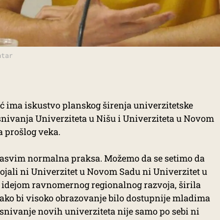
ntar
eć ima iskustvo planskog širenja univerzitetske
nivanja Univerziteta u Nišu i Univerziteta u Novom
 prošlog veka.
 sasvim normalna praksa. Možemo da se setimo da
jali ni Univerzitet u Novom Sadu ni Univerzitet u
a idejom ravnomernog regionalnog razvoja, širila
ko bi visoko obrazovanje bilo dostupnije mladima
 osnivanje novih univerziteta nije samo po sebi ni