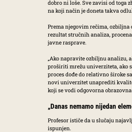
dobro ni loše. Sve zavisi od toga 
na koji način je doneta takva odlu
Prema njegovim rečima, ozbiljna 
rezultat stručnih analiza, procena
javne rasprave.
„Ako napravite ozbiljnu analizu, a
proširiti mrežu univerziteta, ako 
proces dođe do relativno široke s
novi univerzitet unaprediti kvalit
koji se vodi odgovorna obrazovna p
„Danas nemamo nijedan elemen
Profesor ističe da u slučaju najav
ispunjen.