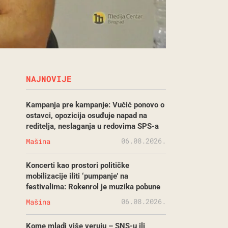
NAJNOVIJE
Kampanja pre kampanje: Vučić ponovo o
ostavci, opozicija osuđuje napad na
reditelja, neslaganja u redovima SPS-a
06.08.2026.
Mašina
Koncerti kao prostori političke
mobilizacije iliti ‘pumpanje’ na
festivalima: Rokenrol je muzika pobune
06.08.2026.
Mašina
Kome mladi više veruju – SNS-u ili