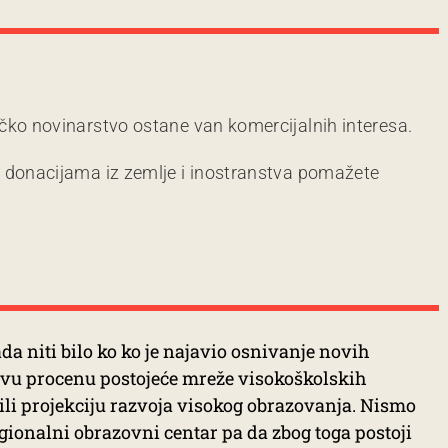
čko novinarstvo ostane van komercijalnih interesa.
m donacijama iz zemlje i inostranstva pomažete
 niti bilo ko ko je najavio osnivanje novih
akvu procenu postojeće mreže visokoškolskih
li projekciju razvoja visokog obrazovanja. Nismo
regionalni obrazovni centar pa da zbog toga postoji