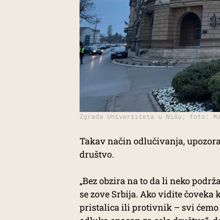
Zgrada Univerziteta u Nišu; foto: M
Takav način odlučivanja, upozorav
društvo.
„Bez obzira na to da li neko podrža
se zove Srbija. Ako vidite čoveka ko
pristalica ili protivnik – svi će