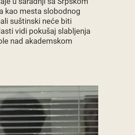
staje u saradnji sa Srpskom
ta kao mesta slobodnog
ali suštinski neće biti
asti vidi pokušaj slabljenja
trole nad akademskom