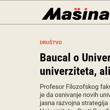
Skip
to
content
DRUŠTVO
Baucal o Univer
univerziteta, al
Profesor Filozofskog fa
je da osnivanje novih univ
jasna razvojna strategija