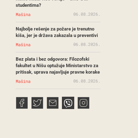
studentima?
06.08.2026.
Mašina
Najbolje rešenje za požare je trenutno
kiša, jer je država zakazala u preventivi
06.08.2026.
Mašina
Bez plata i bez odgovora: Filozofski
fakultet u Nišu optužuje Ministarstvo za
pritisak, uprava najavljuje pravne korake
06.08.2026.
Mašina