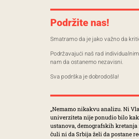
Podržite nas!
Smatramo da je jako važno da kriti
Podržavajući naš rad individualni
nam da ostanemo nezavisni.
Sva podrška je dobrodošla!
„Nemamo nikakvu analizu. Ni Vlada
univerziteta nije ponudio bilo k
ustanova, demografskih kretanja i
čuli ni da Srbija želi da postane 