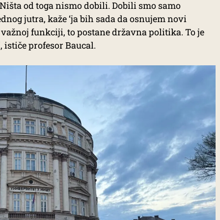
Ništa od toga nismo dobili. Dobili smo samo
jednog jutra, kaže ‘ja bih sada da osnujem novi
a važnoj funkciji, to postane državna politika. To je
 ističe profesor Baucal.