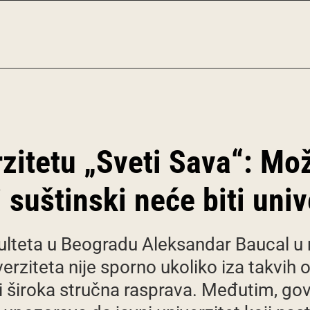
zitetu „Sveti Sava“: Mo
i suštinski neće biti univ
kulteta u Beogradu Aleksandar Baucal u
erziteta nije sporno ukoliko iza takvih o
 i široka stručna rasprava. Međutim, go