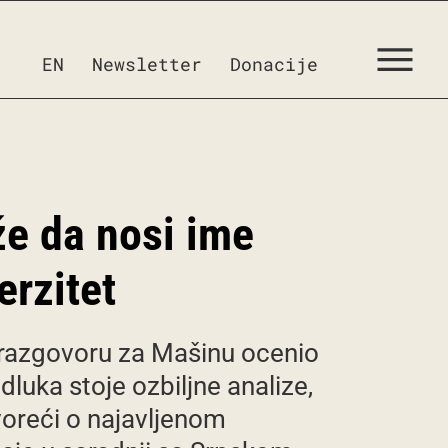
EN
Newsletter
Donacije
že da nosi ime
erzitet
 razgovoru za Mašinu ocenio
dluka stoje ozbiljne analize,
voreći o najavljenom