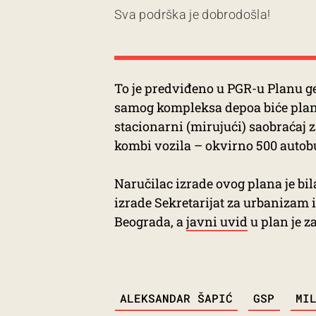
Sva podrška je dobrodošla!
To je predviđeno u PGR-u Planu ge
samog kompleksa depoa biće plan
stacionarni (mirujući) saobraćaj 
kombi vozila – okvirno 500 autobu
Naručilac izrade ovog plana je bi
izrade Sekretarijat za urbanizam 
Beograda, a
javni uvid
u plan je z
TAGS
ALEKSANDAR ŠAPIĆ
GSP
MI