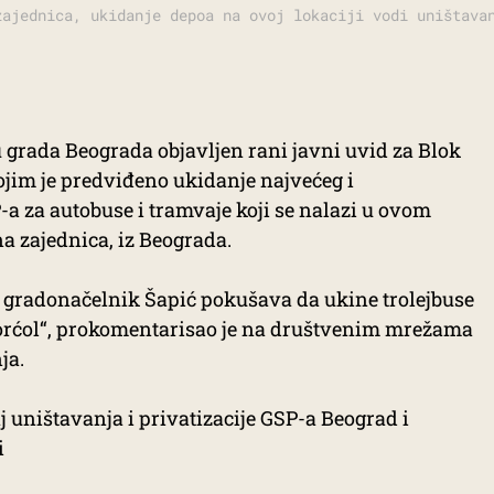
zajednica, ukidanje depoa na ovoj lokaciji vodi uništava
tu grada Beograda objavljen rani javni uvid za Blok
im je predviđeno ukidanje najvećeg i
a za autobuse i tramvaje koji se nalazi u ovom
a zajednica, iz Beograda.
a gradonačelnik Šapić pokušava da ukine trolejbuse
orćol“, prokomentarisao je na društvenim mrežama
ja.
j uništavanja i privatizacije GSP-a Beograd i
i