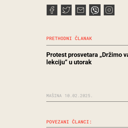
PRETHODNI ČLANAK
Protest prosvetara „Držimo 
lekciju“ u utorak
MAŠINA
10.02.2025.
POVEZANI ČLANCI: