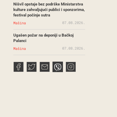
Nišvil opstaje bez podrške Ministarstva
kulture zahvaljujući publici i sponzorima,
festival počinje sutra
07.08.2026.
Mašina
Ugašen požar na deponiji u Bačkoj
Palanci
07.08.2026.
Mašina