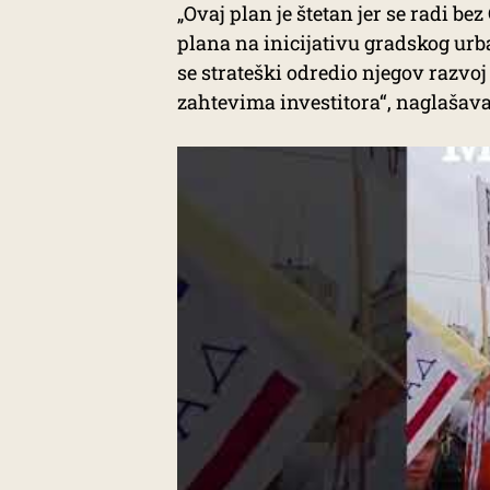
„Ovaj plan je štetan jer se radi b
plana na inicijativu gradskog ur
se strateški odredio njegov razvoj 
zahtevima investitora“, naglašav