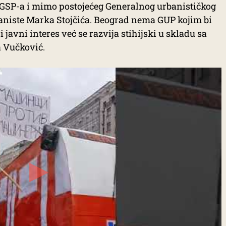
ez GSP-a i mimo postojećeg Generalnog urbanističkog
baniste Marka Stojčića. Beograd nema GUP kojim bi
i javni interes već se razvija stihijski u skladu sa
a Vučković.