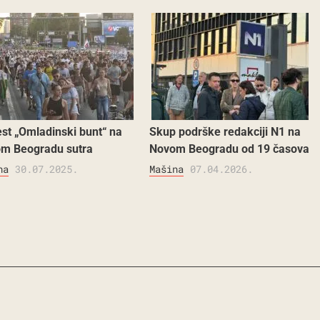
est „Omladinski bunt“ na
Skup podrške redakciji N1 na
m Beogradu sutra
Novom Beogradu od 19 časova
na
30.07.2025.
Mašina
07.04.2026.