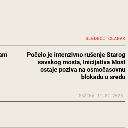
SLEDEĆI ČLANAK
vam
Počelo je intenzivno rušenje Starog
savskog mosta, Inicijativa Most
ostaje poziva na osmočasovnu
blokadu u sredu
MAŠINA
11.02.2025.