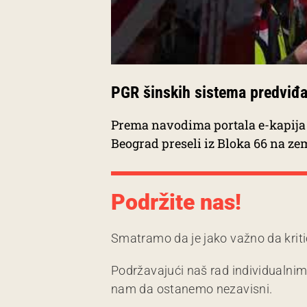
PGR šinskih sistema predviđa 
Prema navodima portala e-kapija 
Beograd preseli iz Bloka 66 na zem
Podržite nas!
Smatramo da je jako važno da kriti
Podržavajući naš rad individualni
nam da ostanemo nezavisni.