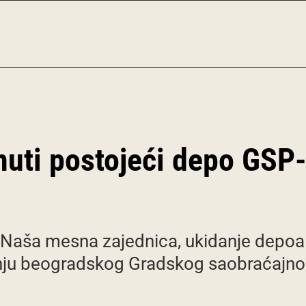
nuti postojeći depo GS
Naša mesna zajednica, ukidanje depoa n
vanju beogradskog Gradskog saobraćajn