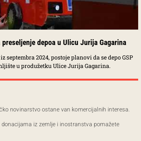
preseljenje depoa u Ulicu Jurija Gagarina
iz septembra 2024, postoje planovi da se depo GSP
ljište u produžetku Ulice Jurija Gagarina.
čko novinarstvo ostane van komercijalnih interesa.
m donacijama iz zemlje i inostranstva pomažete