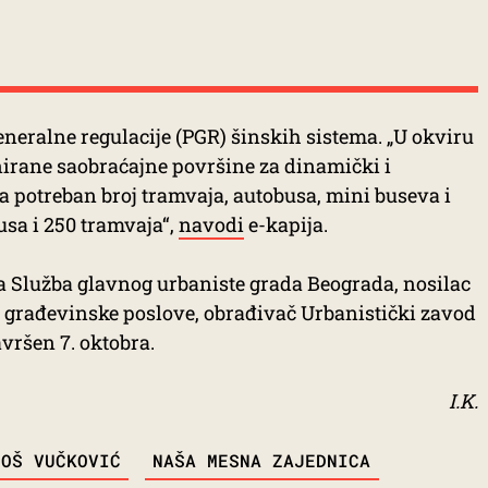
neralne regulacije (PGR) šinskih sistema. „U okviru
irane saobraćajne površine za dinamički i
za potreban broj tramvaja, autobusa, mini buseva i
sa i 250 tramvaja“,
navodi
e-kapija.
la Služba glavnog urbaniste grada Beograda, nosilac
i građevinske poslove, obrađivač Urbanistički zavod
avršen 7. oktobra.
I.K.
LOŠ VUČKOVIĆ
NAŠA MESNA ZAJEDNICA