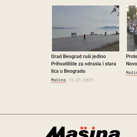
Grad Beograd ruši jedino
Prot
Prihvatilište za odrasla i stara
Novo
lica u Beogradu
Maši
Mašina
15.05.2025.