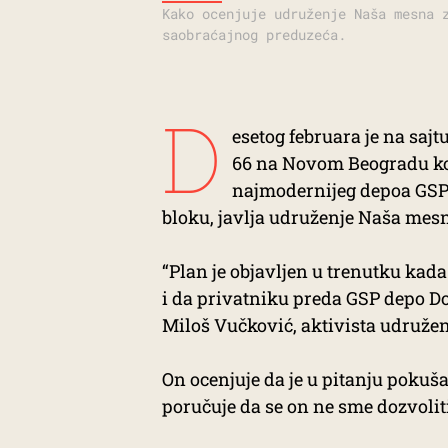
Kako ocenjuje udruženje Naša mesna 
saobraćajnog preduzeća.
D
esetog februara je na saj
66 na Novom Beogradu koj
najmodernijeg depoa GSP-
bloku, javlja udruženje Naša mesn
“Plan je objavljen u trenutku kad
i da privatniku preda GSP depo D
Miloš Vučković, aktivista udružen
On ocenjuje da je u pitanju pokuša
poručuje da se on ne sme dozvolit