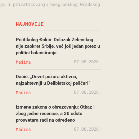
nju i privatizovanju beogradskog Gradskog
NAJNOVIJE
Politikolog Đokić: Dolazak Zelenskog
nije zaokret Srbije, već još jedan potez u
politici balansiranja
07.08.2026.
Mašina
Dačić: „Devet požara aktivno,
najzahtevniji u Deliblatskoj peščari“
07.08.2026.
Mašina
Izmene zakona o obrazovanju: Otkaz i
zbog jedne rečenice, a 30 odsto
prosvetara radi na određeno
07.08.2026.
Mašina