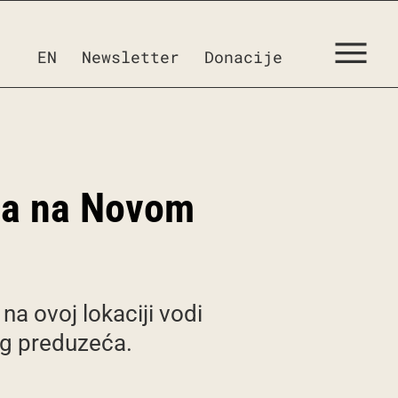
EN
Newsletter
Donacije
P-a na Novom
a ovoj lokaciji vodi
og preduzeća.