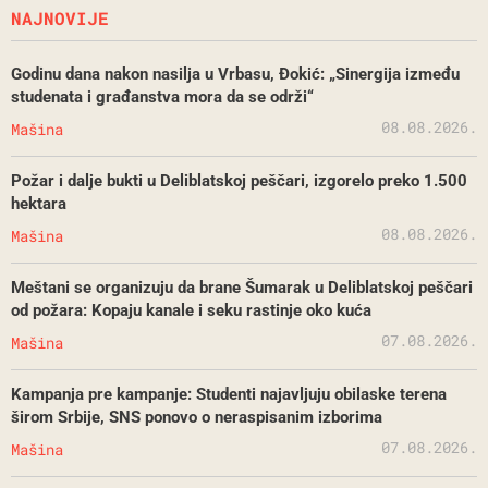
NAJNOVIJE
Godinu dana nakon nasilja u Vrbasu, Đokić: „Sinergija između
studenata i građanstva mora da se održi“
08.08.2026.
Mašina
Požar i dalje bukti u Deliblatskoj peščari, izgorelo preko 1.500
hektara
08.08.2026.
Mašina
Meštani se organizuju da brane Šumarak u Deliblatskoj peščari
od požara: Kopaju kanale i seku rastinje oko kuća
07.08.2026.
Mašina
Kampanja pre kampanje: Studenti najavljuju obilaske terena
širom Srbije, SNS ponovo o neraspisanim izborima
07.08.2026.
Mašina