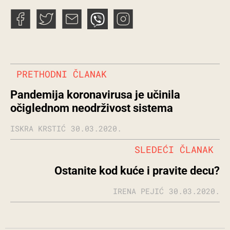
PRETHODNI ČLANAK
Pandemija koronavirusa je učinila
očiglednom neodrživost sistema
ISKRA KRSTIĆ
30.03.2020.
SLEDEĆI ČLANAK
Ostanite kod kuće i pravite decu?
IRENA PEJIĆ
30.03.2020.