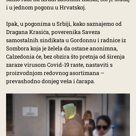
i u jednom pogonu u Hrvatskoj.
Ipak, u pogonima u Srbiji, kako saznajemo od
Dragana Krasića, poverenika Saveza
samostalnih sindikata u Gordonnu i radnice iz
Sombora koja je želela da ostane anonimna,
Calzedonia će, bez obzira što pretnja od širenja
zaraze virusom Covid-19 raste, nastaviti s
proizvodnjom redovnog asortimana –
prevashodno donjeg veša i čarapa.