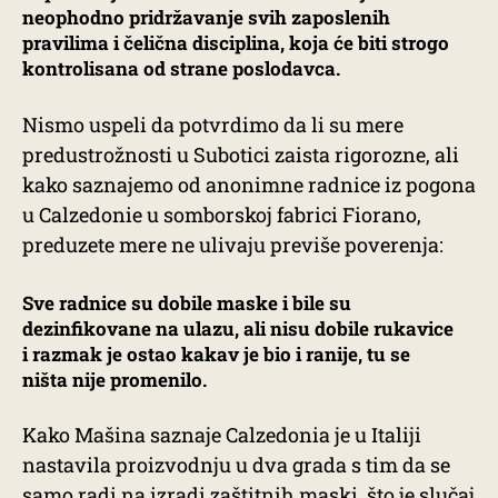
neophodno pridržavanje svih zaposlenih
pravilima i čelična disciplina, koja će biti strogo
kontrolisana od strane poslodavca.
Nismo uspeli da potvrdimo da li su mere
predustrožnosti u Subotici zaista rigorozne, ali
kako saznajemo od anonimne radnice iz pogona
u Calzedonie u somborskoj fabrici Fiorano,
preduzete mere ne ulivaju previše poverenja:
Sve radnice su dobile maske i bile su
dezinfikovane na ulazu, ali nisu dobile rukavice
i razmak je ostao kakav je bio i ranije, tu se
ništa nije promenilo.
Kako Mašina saznaje Calzedonia je u Italiji
nastavila proizvodnju u dva grada s tim da se
samo radi na izradi zaštitnih maski, što je slučaj