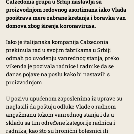
Calzedonia grupa u Srbiji nastavlja sa
proizvodnjom redovnog asortimana iako Vlada
pooštrava mere zabrane kretanja i boravka van
domova zbog širenja koronavirusa.
Iako je italijanska kompanija Calzedonia
prekinula rad u svojim fabrikama u Srbiji
odmah po uvođenju vanrednog stanja, preko
vikenda je pozivala radnice i radnike da se
danas pojave na poslu kako bi nastavili s
proizvodnjom.
U pozivu upućenom zaposlenima iz uprave su
naglasili da poštuju odluke Vlade o radnom
angažmanu tokom vanrednog stanja i da u
skladu sa tim određene kategorije radnica i
radnika, kao što su hronični bolesnici ili