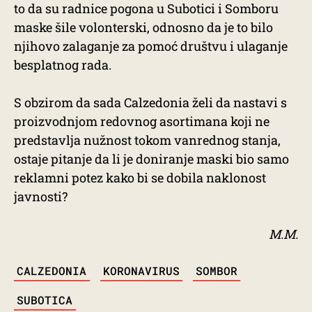
to da su radnice pogona u Subotici i Somboru
maske šile volonterski, odnosno da je to bilo
njihovo zalaganje za pomoć društvu i ulaganje
besplatnog rada.
S obzirom da sada Calzedonia želi da nastavi s
proizvodnjom redovnog asortimana koji ne
predstavlja nužnost tokom vanrednog stanja,
ostaje pitanje da li je doniranje maski bio samo
reklamni potez kako bi se dobila naklonost
javnosti?
M.M.
TAGS
CALZEDONIA
KORONAVIRUS
SOMBOR
SUBOTICA