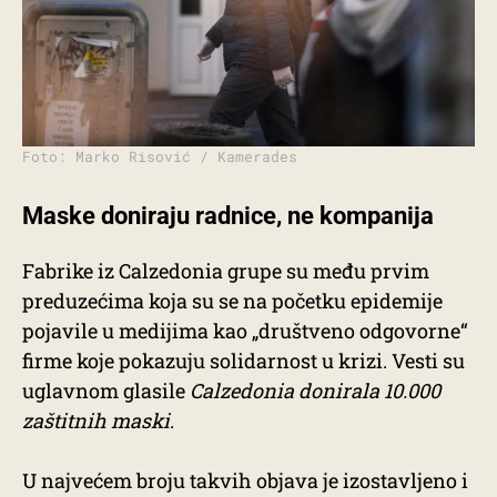
Foto: Marko Risović / Kamerades
Maske doniraju radnice, ne kompanija
Fabrike iz Calzedonia grupe su među prvim
preduzećima koja su se na početku epidemije
pojavile u medijima kao „društveno odgovorne“
firme koje pokazuju solidarnost u krizi. Vesti su
uglavnom glasile
Calzedonia donirala 10.000
zaštitnih maski
.
U najvećem broju takvih objava je izostavljeno i