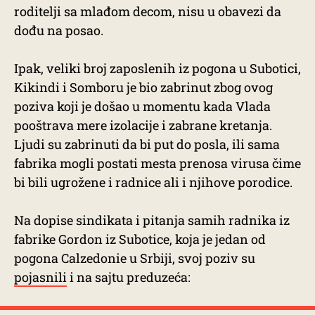
roditelji sa mlađom decom, nisu u obavezi da
dođu na posao.
Ipak, veliki broj zaposlenih iz pogona u Subotici,
Kikindi i Somboru je bio zabrinut zbog ovog
poziva koji je došao u momentu kada Vlada
pooštrava mere izolacije i zabrane kretanja.
Ljudi su zabrinuti da bi put do posla, ili sama
fabrika mogli postati mesta prenosa virusa čime
bi bili ugrožene i radnice ali i njihove porodice.
Na dopise sindikata i pitanja samih radnika iz
fabrike Gordon iz Subotice, koja je jedan od
pogona Calzedonie u Srbiji, svoj poziv su
pojasnili
i na sajtu preduzeća: