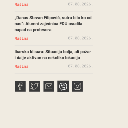
07.08.2026.
Mašina
„Danas Stevan Filipović, sutra bilo ko od
nas“: Alumni zajednica FDU osudila
napad na profesora
07.08.2026.
Mašina
Ibarska klisura: Situacija bolja, ali požar
i dalje aktivan na nekoliko lokacija
07.08.2026.
Mašina