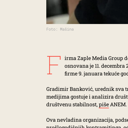
Foto: Mašina
F
irma Zaple Media Group doo
osnovana je 11. decembra 
firme 9. januara tekuće go
Gradimir Banković, urednik sva tr
medijima gostuje i analizira društ
društvenu stabilnost,
piše
ANEM.
Ova nevladina organizacija, pods
prošlogodišnjih kontramitinga, o