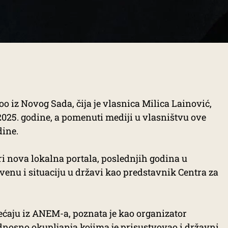
 iz Novog Sada, čija je vlasnica Milica Lainović,
2025. godine, a pomenuti mediji u vlasništvu ove
dine.
i nova lokalna portala, poslednjih godina u
venu i situaciju u državi kao predstavnik Centra za
ećaju iz ANEM-a, poznata je kao organizator
dnosno okupljanja kojima je prisustvovao i državni