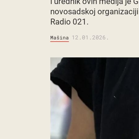
i urednik ovih medija je 
novosadskoj organizacij
Radio 021.
12.01.2026.
Mašina