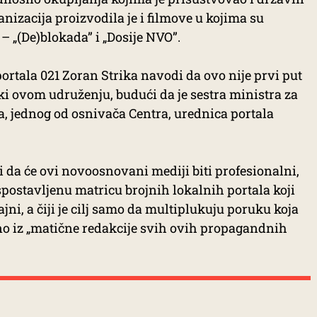
nizacija proizvodila je i filmove u kojima su
 – „(De)blokada” i „Dosije NVO”.
tala 021 Zoran Strika navodi da ovo nije prvi put
ki ovom udruženju, budući da je sestra ministra za
, jednog od osnivača Centra, urednica portala
 da će ovi novoosnovani mediji biti profesionalni,
spostavljenu matricu brojnih lokalnih portala koji
jni, a čiji je cilj samo da multiplukuju poruku koja
sno iz „matične redakcije svih ovih propagandnih