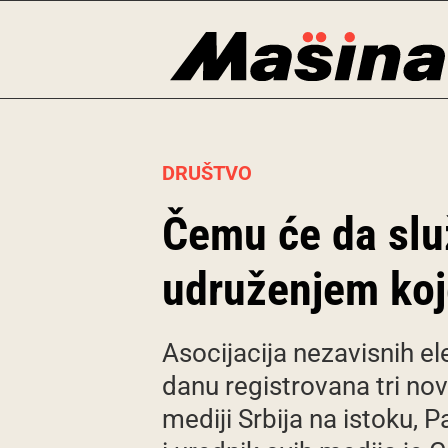
Skip
to
content
DRUŠTVO
Čemu će da slu
udruženjem koj
Asocijacija nezavisnih el
danu registrovana tri nov
mediji Srbija na istoku, 