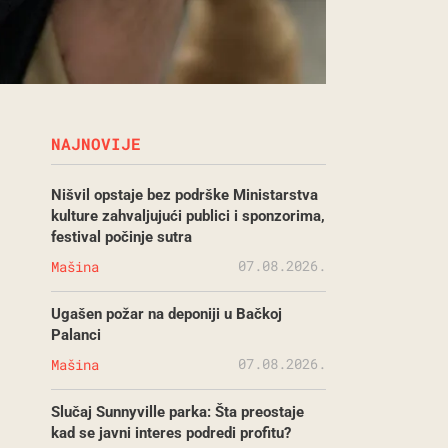
NAJNOVIJE
Nišvil opstaje bez podrške Ministarstva
kulture zahvaljujući publici i sponzorima,
festival počinje sutra
07.08.2026.
Mašina
Ugašen požar na deponiji u Bačkoj
Palanci
07.08.2026.
Mašina
Slučaj Sunnyville parka: Šta preostaje
kad se javni interes podredi profitu?