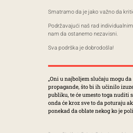
Smatramo da je jako važno da kriti
Podržavajući naš rad individualni
nam da ostanemo nezavisni.
Sva podrška je dobrodošla!
„Oni u najboljem slučaju mogu da
propagande, što bi ih učinilo izuz
publiku, te će umesto toga nuditi s
onda će kroz sve to da poturaju a
ponekad da oblate nekog ko je poli