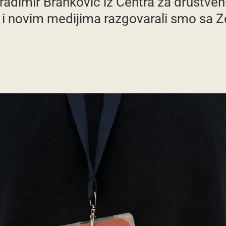
Gradimir Branković iz Centra za društven
i i novim medijima razgovarali smo sa 