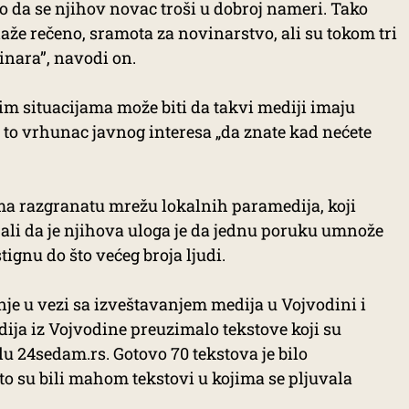
 da se njihov novac troši u dobroj nameri. Tako
laže rečeno, sramota za novinarstvo, ali su tokom tri
inara”, navodi on.
vim situacijama može biti da takvi mediji imaju
h to vrhunac javnog interesa „da znate kad nećete
ma razgranatu mrežu lokalnih paramedija, koji
ali da je njihova uloga je da jednu poruku umnože
stignu do što većeg broja ljudi.
nje u vezi sa izveštavanjem medija u Vojvodini i
dija iz Vojvodine preuzimalo tekstove koji su
lu 24sedam.rs. Gotovo 70 tekstova je bilo
to su bili mahom tekstovi u kojima se pljuvala