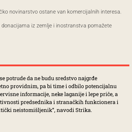
čko novinarstvo ostane van komercijalnih interesa.
m donacijama iz zemlje i inostranstva pomažete
 se potrude da ne budu sredstvo najgrđe
etno providnim, pa bi time i odbilo potencijalnu
ervisne informacije, neke laganije i lepe priče, a
ktivnosti predsednika i stranačkih funkcionera i
tički neistomišljenik”, navodi Strika.