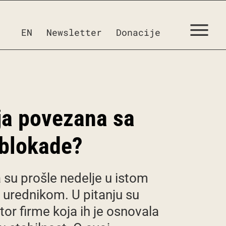
EN
Newsletter
Donacije
ja povezana sa
ablokade?
 su prošle nedelje u istom
m urednikom. U pitanju su
tor firme koja ih je osnovala