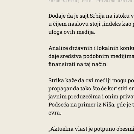
Zoran Strika; Foto: Privatna arhiva
Dodaje da je sajt Srbija na istoku 
u čijem naslovu stoji „indeks kao pa
uloga ovih medija.
Analize državnih i lokalnih konku
daje sredstva podobnim medijima, p
finansirati na taj način.
Strika kaže da ovi mediji mogu pos
propaganda tako što će koristiti sr
javnim preduzećima i onim privat
Podseća na primer iz Niša, gde je t
evra.
„Aktuelna vlast je potpuno obesmis