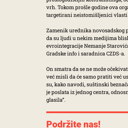
vrh. Tokom prošle godine ova orga
targetirani neistomišljenici vlasti
Zamenik urednika novosadskog por
da su ljudi u nekim medijima blis
evrointegracije Nemanje Starovića
Gradske info i saradnica CZDS-a.
On smatra da se ne može očekivati
već misli da će samo pratiti već u
su, kako navodi, suštinski beznača
je poslata iz jednog centra, odno
glasila”.
Podržite nas!