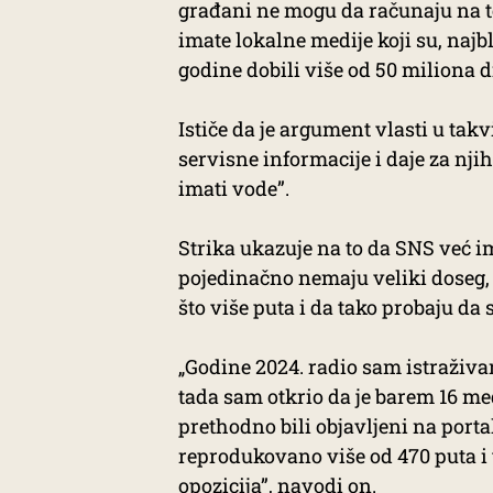
građani ne mogu da računaju na to
imate lokalne medije koji su, najb
godine dobili više od 50 miliona d
Ističe da je argument vlasti u tak
servisne informacije i daje za nji
imati vode”.
Strika ukazuje na to da SNS već i
pojedinačno nemaju veliki doseg, 
što više puta i da tako probaju da 
„Godine 2024. radio sam istraživa
tada sam otkrio da je barem 16 me
prethodno bili objavljeni na porta
reprodukovano više od 470 puta i 
opozicija”, navodi on.