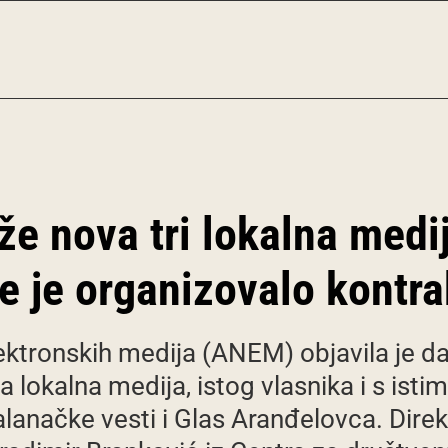
že nova tri lokalna medi
e je organizovalo kontr
ektronskih medija (ANEM) objavila je da
a lokalna medija, istog vlasnika i s isti
Palanačke vesti i Glas Aranđelovca. Direk