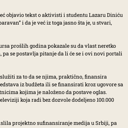
već objavio tekst o aktivisti i studentu Lazaru Diniću
ravan” i da je već iz toga jasno šta je, u stvari,
rsa prošlih godina pokazale su da vlast neretko
a se postavlja pitanje da li će se i ovi novi portali
lužiti za to da se njima, praktično, finansira
edstava iz budžeta ili se finansirati kroz ugovore sa
nicima kojima je naloženo da postave oglas.
eleviziji koja radi bez dozvole dodeljeno 100.000
lila projektno sufinansiranje medija u Srbiji, pa