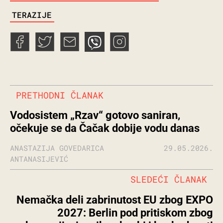
TERAZIJE
PRETHODNI ČLANAK
Vodosistem „Rzav“ gotovo saniran,
očekuje se da Čačak dobije vodu danas
ANASTAZIJA GOVEDARICA
29.05.2026.
ANTANASIJEVIĆ
SLEDEĆI ČLANAK
Nemačka deli zabrinutost EU zbog EXPO
2027: Berlin pod pritiskom zbog