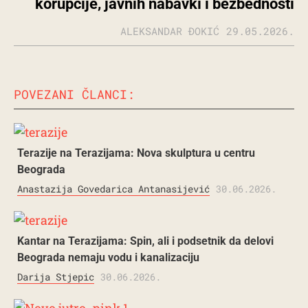
korupcije, javnih nabavki i bezbednosti
ALEKSANDAR ĐOKIĆ
29.05.2026.
POVEZANI ČLANCI:
Terazije na Terazijama: Nova skulptura u centru
Beograda
Anastazija Govedarica Antanasijević
30.06.2026.
Kantar na Terazijama: Spin, ali i podsetnik da delovi
Beograda nemaju vodu i kanalizaciju
Darija Stjepic
30.06.2026.