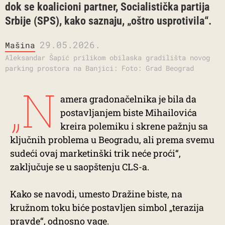
dok se koalicioni partner, Socialistička partija
Srbije (SPS), kako saznaju, „oštro usprotivila“.
29.05.2026.
Mašina
Aleksandar Šapić prilikom obilaska gradilišta novog
parking prostora na Banjici: Foto: Grad Beograd
„N
amera gradonačelnika je bila da
postavljanjem biste Mihailovića
kreira polemiku i skrene pažnju sa
ključnih problema u Beogradu, ali prema svemu
sudeći ovaj marketinški trik neće proći“,
zaključuje se u saopštenju CLS-a.
Kako se navodi, umesto Dražine biste, na
kružnom toku biće postavljen simbol „terazija
pravde“, odnosno vage.