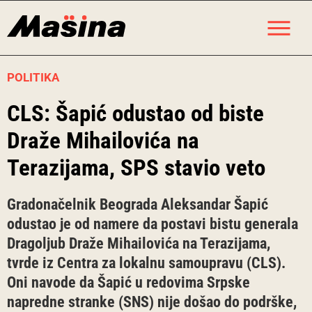
Skip
M
to
content
POLITIKA
CLS: Šapić odustao od biste
Draže Mihailovića na
Terazijama, SPS stavio veto
Gradonačelnik Beograda Aleksandar Šapić
odustao je od namere da postavi bistu generala
Dragoljub Draže Mihailovića na Terazijama,
tvrde iz Centra za lokalnu samoupravu (CLS).
Oni navode da Šapić u redovima Srpske
napredne stranke (SNS) nije došao do podrške,