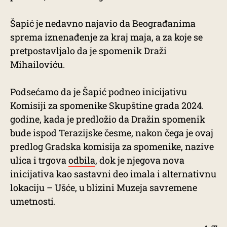
Šapić je nedavno najavio da Beograđanima
sprema iznenađenje za kraj maja, a za koje se
pretpostavljalo da je spomenik Draži
Mihailoviću.
Podsećamo da je Šapić podneo inicijativu
Komisiji za spomenike Skupštine grada 2024.
godine, kada je predložio da Dražin spomenik
bude ispod Terazijske česme, nakon čega je ovaj
predlog Gradska komisija za spomenike, nazive
ulica i trgova
odbila
, dok je njegova nova
inicijativa kao sastavni deo imala i alternativnu
lokaciju – Ušće, u blizini Muzeja savremene
umetnosti.