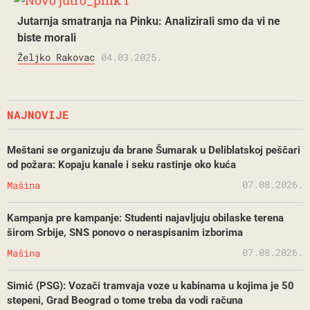
Jutarnja smatranja na Pinku: Analizirali smo da vi ne
biste morali
Željko Rakovac
04.03.2025.
NAJNOVIJE
Meštani se organizuju da brane Šumarak u Deliblatskoj peščari
od požara: Kopaju kanale i seku rastinje oko kuća
07.08.2026.
Mašina
Kampanja pre kampanje: Studenti najavljuju obilaske terena
širom Srbije, SNS ponovo o neraspisanim izborima
07.08.2026.
Mašina
Simić (PSG): Vozači tramvaja voze u kabinama u kojima je 50
stepeni, Grad Beograd o tome treba da vodi računa