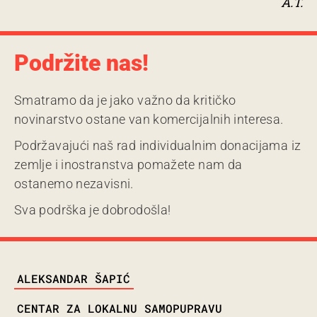
A.T.
Podržite nas!
Smatramo da je jako važno da kritičko
novinarstvo ostane van komercijalnih interesa.
Podržavajući naš rad individualnim donacijama iz
zemlje i inostranstva pomažete nam da
ostanemo nezavisni.
Sva podrška je dobrodošla!
TAGS
ALEKSANDAR ŠAPIĆ
CENTAR ZA LOKALNU SAMOPUPRAVU