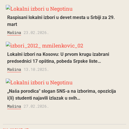
Raspisani lokalni izbori u devet mesta u Srbiji za 29.
mart
Mašina
23.02.2026.
Lokalni izbori na Kosovu: U prvom krugu izabrani
predsednici 17 opština, pobeda Srpske liste…
Mašina
13.10.2025.
„Naša porodica" slogan SNS-a na izborima, opozicija
i(li) studenti najavili izlazak u svih…
Mašina
27.02.2026.