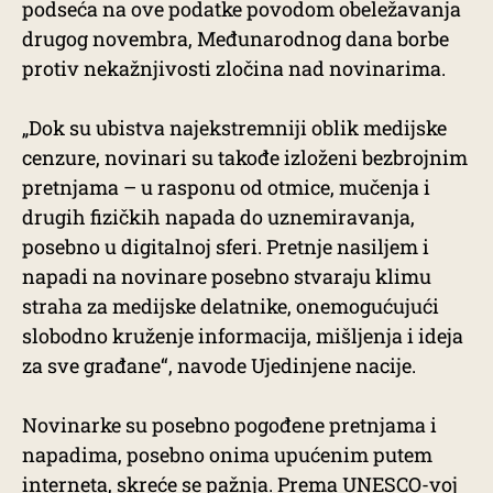
podseća na ove podatke povodom obeležavanja
drugog novembra, Međunarodnog dana borbe
protiv nekažnjivosti zločina nad novinarima.
„Dok su ubistva najekstremniji oblik medijske
cenzure, novinari su takođe izloženi bezbrojnim
pretnjama – u rasponu od otmice, mučenja i
drugih fizičkih napada do uznemiravanja,
posebno u digitalnoj sferi. Pretnje nasiljem i
napadi na novinare posebno stvaraju klimu
straha za medijske delatnike, onemogućujući
slobodno kruženje informacija, mišljenja i ideja
za sve građane“, navode Ujedinjene nacije.
Novinarke su posebno pogođene pretnjama i
napadima, posebno onima upućenim putem
interneta, skreće se pažnja. Prema
UNESCO-voj