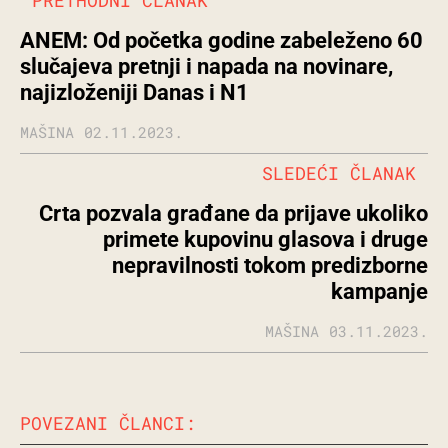
PRETHODNI ČLANAK
ANEM: Od početka godine zabeleženo 60
slučajeva pretnji i napada na novinare,
najizloženiji Danas i N1
MAŠINA
02.11.2023.
SLEDEĆI ČLANAK
Crta pozvala građane da prijave ukoliko
primete kupovinu glasova i druge
nepravilnosti tokom predizborne
kampanje
MAŠINA
03.11.2023.
POVEZANI ČLANCI: