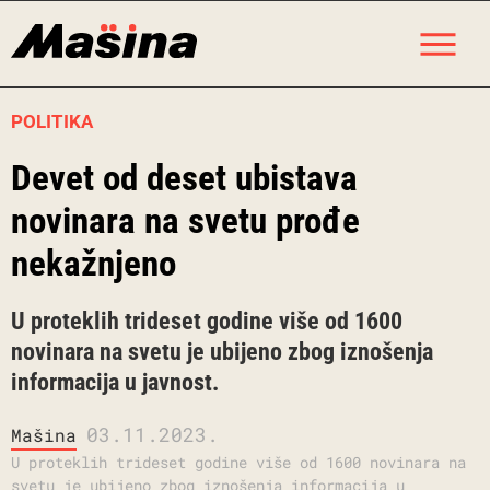
Skip
M
to
content
POLITIKA
Devet od deset ubistava
novinara na svetu prođe
nekažnjeno
U proteklih trideset godine više od 1600
novinara na svetu je ubijeno zbog iznošenja
informacija u javnost.
03.11.2023.
Mašina
U proteklih trideset godine više od 1600 novinara na
svetu je ubijeno zbog iznošenja informacija u