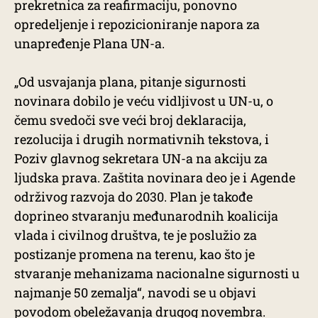
prekretnica za reafirmaciju, ponovno
opredeljenje i repozicioniranje napora za
unapređenje Plana UN-a.
„Od usvajanja plana, pitanje sigurnosti
novinara dobilo je veću vidljivost u UN-u, o
čemu svedoči sve veći broj deklaracija,
rezolucija i drugih normativnih tekstova, i
Poziv glavnog sekretara UN-a na akciju za
ljudska prava. Zaštita novinara deo je i Agende
održivog razvoja do 2030. Plan je takođe
doprineo stvaranju međunarodnih koalicija
vlada i civilnog društva, te je poslužio za
postizanje promena na terenu, kao što je
stvaranje mehanizama nacionalne sigurnosti u
najmanje 50 zemalja“, navodi se u objavi
povodom obeležavanja drugog novembra.