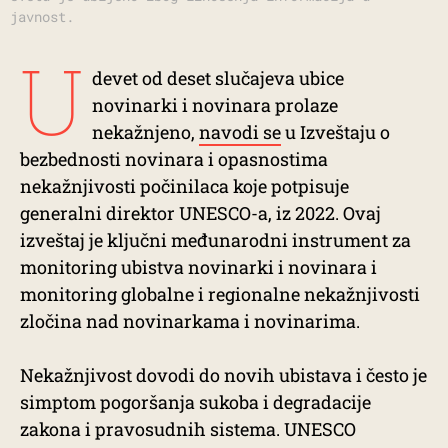
javnost.
U
devet od deset slučajeva ubice
novinarki i novinara prolaze
nekažnjeno,
navodi se
u Izveštaju o
bezbednosti novinara i opasnostima
nekažnjivosti počinilaca koje potpisuje
generalni direktor UNESCO-a, iz 2022. Ovaj
izveštaj je ključni međunarodni instrument za
monitoring ubistva novinarki i novinara i
monitoring globalne i regionalne nekažnjivosti
zločina nad novinarkama i novinarima.
Nekažnjivost dovodi do novih ubistava i često je
simptom pogoršanja sukoba i degradacije
zakona i pravosudnih sistema. UNESCO