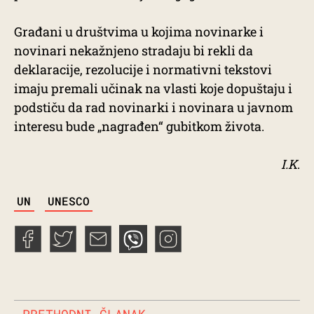
Građani u društvima u kojima novinarke i
novinari nekažnjeno stradaju bi rekli da
deklaracije, rezolucije i normativni tekstovi
imaju premali učinak na vlasti koje dopuštaju i
podstiču da rad novinarki i novinara u javnom
interesu bude „nagrađen“ gubitkom života.
I.K
.
TAGS
UN
UNESCO