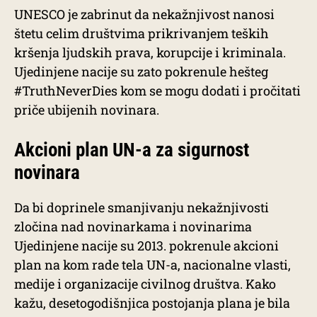
UNESCO je zabrinut da nekažnjivost nanosi
štetu celim društvima prikrivanjem teških
kršenja ljudskih prava, korupcije i kriminala.
Ujedinjene nacije su zato pokrenule hešteg
#TruthNeverDies kom se mogu dodati i pročitati
priče ubijenih novinara.
Akcioni plan UN-a za sigurnost
novinara
Da bi doprinele smanjivanju nekažnjivosti
zločina nad novinarkama i novinarima
Ujedinjene nacije su 2013. pokrenule akcioni
plan na kom rade tela UN-a, nacionalne vlasti,
medije i organizacije civilnog društva. Kako
kažu, desetogodišnjica postojanja plana je bila