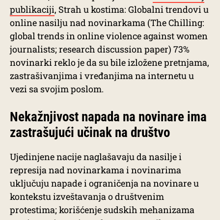
publikaciji
, Strah u kostima: Globalni trendovi u
online nasilju nad novinarkama (The Chilling:
global trends in online violence against women
journalists; research discussion paper) 73%
novinarki reklo je da su bile izložene pretnjama,
zastrašivanjima i vređanjima na internetu u
vezi sa svojim poslom.
Nekažnjivost napada na novinare ima
zastrašujući učinak na društvo
Ujedinjene nacije naglašavaju da nasilje i
represija nad novinarkama i novinarima
uključuju napade i ograničenja na novinare u
kontekstu izveštavanja o društvenim
protestima; korišćenje sudskih mehanizama