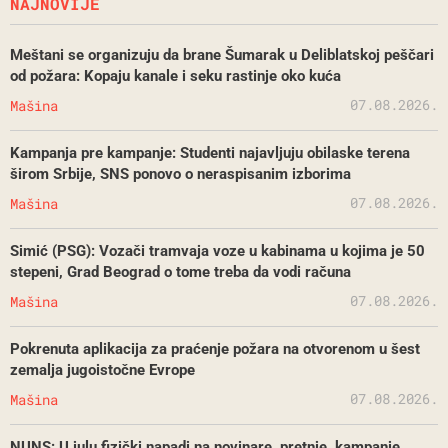
NAJNOVIJE
Meštani se organizuju da brane Šumarak u Deliblatskoj peščari
od požara: Kopaju kanale i seku rastinje oko kuća
07.08.2026.
Mašina
Kampanja pre kampanje: Studenti najavljuju obilaske terena
širom Srbije, SNS ponovo o neraspisanim izborima
07.08.2026.
Mašina
Simić (PSG): Vozači tramvaja voze u kabinama u kojima je 50
stepeni, Grad Beograd o tome treba da vodi računa
07.08.2026.
Mašina
Pokrenuta aplikacija za praćenje požara na otvorenom u šest
zemalja jugoistočne Evrope
07.08.2026.
Mašina
NUNS: U julu fizički napadi na novinare, pretnje, kampanje