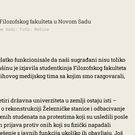
om Sadu: Foto: Mašina
glatko funkcionisale da naši sugrađani nisu toliko
ašinu je izjavila studentkinja Filozofskog fakulteta
 njihovog medijskog tima sa kojim smo razgovarali,
tiri državna univerziteta u zemlji ostaju isti –
 o rekonstrukciji Železničke stanice i odbacivanje
enih studenata na protestima koji su usledili posle
h prijava protiv onih koji su fizički napadali
ešenje s javnih funkcija ukoliko ih obavljaju. Još