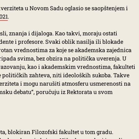
iverziteta u Novom Sadu oglasio se saopštenjem i
021
.
li, znanja i dijaloga. Kao takvi, moraju ostati
ente i profesore. Svaki oblik nasilja ili blokade
protan vrednostima za koje se akademska zajednica
pripada svima, bez obzira na politička uverenja. U
azovanju, kao i akademskim vrednostima, fakulteti
 političkih zahteva, niti ideoloških sukoba. Takve
erziteta i mogu narušiti atmosferu usmerenosti na
msku debatu“, poručuju iz Rektorata u svom
a, blokiran Filozofski fakultet u tom gradu.