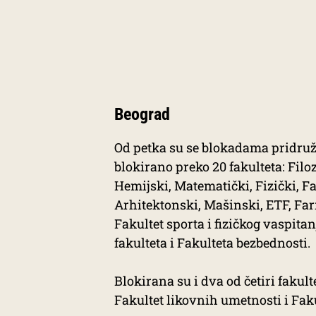
Beograd
Od petka su se blokadama pridružil
blokirano preko 20 fakulteta: Filoz
Hemijski, Matematički, Fizički, F
Arhitektonski, Mašinski, ETF, Fa
Fakultet sporta i fizičkog vaspita
fakulteta i Fakulteta bezbednosti.
Blokirana su i dva od četiri fakul
Fakultet likovnih umetnosti i Fa