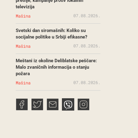
pretnje, kampanje protiv lokalnih
televizija
07.08.2026.
Mašina
Svetski dan siromašnih: Koliko su
socijalne politike u Srbiji efikasne?
07.08.2026.
Mašina
Meštani iz okoline Deliblatske peščare:
Malo zvaničnih informacija o stanju
požara
07.08.2026.
Mašina