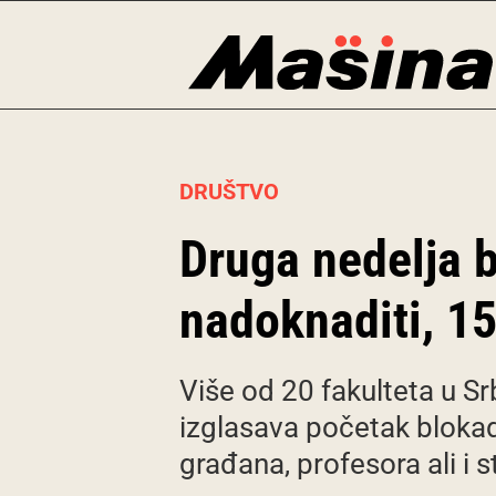
Skip
to
content
DRUŠTVO
Druga nedelja b
nadoknaditi, 15
Više od 20 fakulteta u Srb
izglasava početak blokad
građana, profesora ali i 