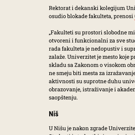
Rektorat i dekanski kolegijum Un
osudio blokade fakulteta, prenosi
„Fakulteti su prostori slobodne mis
otvoreni i funkcionalni za sve stud
rada fakulteta je nedopustiv i su
zalaže. Univerzitet je mesto koje 
skladu sa Zakonom o visokom obr
ne smeju biti mesta za izražavanje
aktivnosti su suprotne duhu univ
obrazovanje, istraživanje i akade
saopštenju.
Niš
U Nišu je nakon zgrade Univerzitet