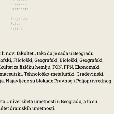
dramskih
umetnosti
u
Beogradu.
Foto:
Mašina
i novi fakulteti, tako da je sada u Beogradu
ofski, Filološki, Geografski, Biološki, Geografski,
akultet za fizičku hemiju, FON, FPN, Ekonomski,
rmaceutski, Tehnološko-metalurški, Građevinski,
nja. Najavljene su blokade Pravnog i Poljoprivrednog
teta Univerziteta umetnosti u Beogradu, a to su
kultet dramskih umetnosti.