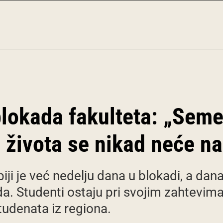
lokada fakulteta: „Seme
 života se nikad neće n
iji je već nedelju dana u blokadi, a dan
a. Studenti ostaju pri svojim zahtevima
studenata iz regiona.