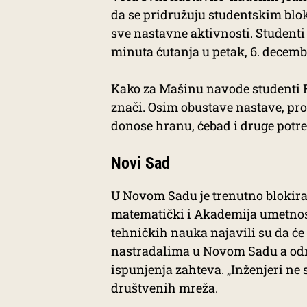
da se pridružuju studentskim blo
sve nastavne aktivnosti. Studenti 
minuta ćutanja u petak, 6. decem
Kako za Mašinu navode studenti F
znači. Osim obustave nastave, pro
donose hranu, ćebad i druge potre
Novi Sad
U Novom Sadu je trenutno blokiran
matematički i Akademija umetnosti
tehničkih nauka najavili su da će
nastradalima u Novom Sadu a odm
ispunjenja zahteva. „Inženjeri ne 
društvenih mreža.