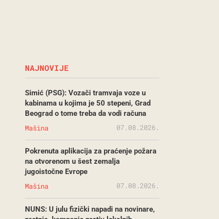
NAJNOVIJE
Simić (PSG): Vozači tramvaja voze u
kabinama u kojima je 50 stepeni, Grad
Beograd o tome treba da vodi računa
07.08.2026.
Mašina
Pokrenuta aplikacija za praćenje požara
na otvorenom u šest zemalja
jugoistočne Evrope
07.08.2026.
Mašina
NUNS: U julu fizički napadi na novinare,