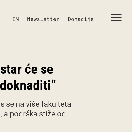
EN
Newsletter
Donacije
star će se
adoknaditi“
as se na više fakulteta
, a podrška stiže od