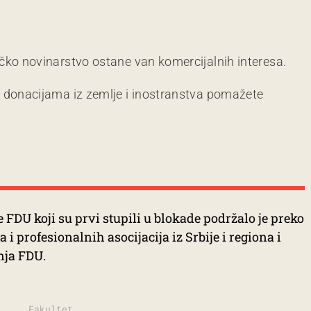
čko novinarstvo ostane van komercijalnih interesa.
m donacijama iz zemlje i inostranstva pomažete
 FDU koji su prvi stupili u blokade podržalo je preko
 i profesionalnih asocijacija iz Srbije i regiona i
nja FDU.
Fakultet