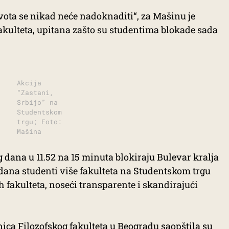
ivota se nikad neće nadoknaditi“, za Mašinu je
akulteta, upitana zašto su studentima blokade sada
Akcija
“Zastani,
Srbijo” na
Studentskom
trgu; Foto:
Mašina
dana u 11.52 na 15 minuta blokiraju Bulevar kralja
dana studenti više fakulteta na Studentskom trgu
 fakulteta, noseći transparente i skandirajući
ca Filozofskog fakulteta u Beogradu saopštila su