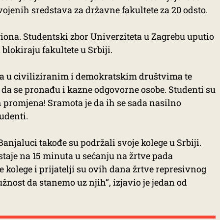
vojenih sredstava za državne fakultete za 20 odsto.
giona. Studentski zbor Univerziteta u Zagrebu uputio
blokiraju fakultete u Srbiji.
 u civiliziranim i demokratskim društvima te
le da se pronađu i kazne odgovorne osobe. Studenti su
h promjena! Sramota je da ih se sada nasilno
udenti.
njaluci takođe su podržali svoje kolege u Srbiji.
 staje na 15 minuta u sećanju na žrtve pada
kolege i prijatelji su ovih dana žrtve represivnog
žnost da stanemo uz njih“, izjavio je jedan od