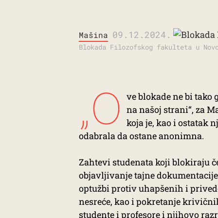
09.12.2024.
Mašina
Blokada Filozofskog fakulteta u Nov
„O
ve blokade ne bi tako 
na našoj strani“, za M
koja je, kao i ostatak
odabrala da ostane anonimna.
Zahtevi studenata koji blokiraju če
objavljivanje tajne dokumentacije
optužbi protiv uhapšenih i prived
nesreće, kao i pokretanje krivični
studente i profesore i njihovo razr