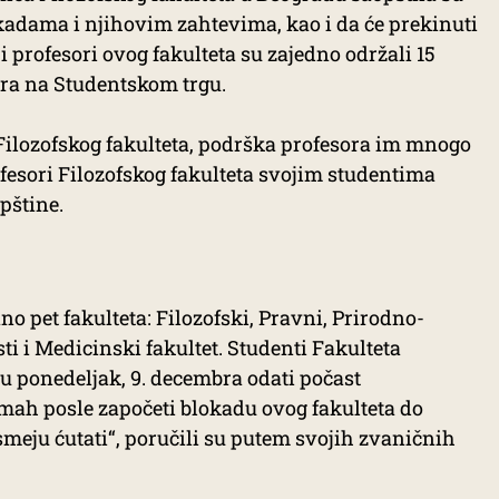
kadama i njihovim zahtevima, kao i da će prekinuti
i profesori ovog fakulteta su zajedno održali 15
bra na Studentskom trgu.
ilozofskog fakulteta, podrška profesora im mnogo
fesori Filozofskog fakulteta svojim studentima
pštine.
o pet fakulteta: Filozofski, Pravni, Prirodno-
 i Medicinski fakultet. Studenti Fakulteta
 u ponedeljak, 9. decembra odati počast
ah posle započeti blokadu ovog fakulteta do
smeju ćutati“, poručili su putem svojih zvaničnih