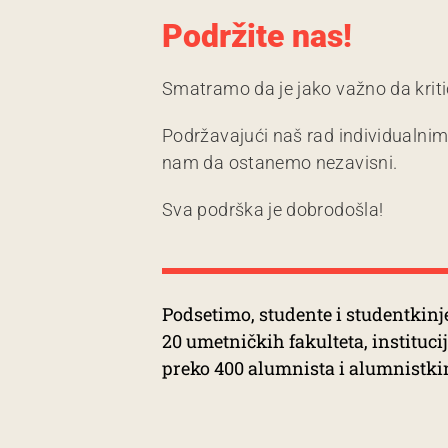
Podržite nas!
Smatramo da je jako važno da kriti
Podržavajući naš rad individualni
nam da ostanemo nezavisni.
Sva podrška je dobrodošla!
Podsetimo, studente i studentkinje
20 umetničkih fakulteta, institucija
preko 400 alumnista i alumnistki