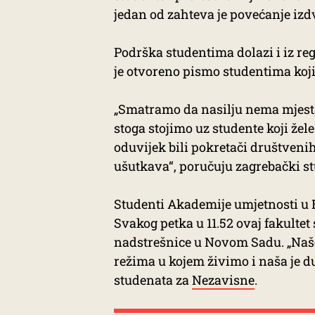
jedan od zahteva je povećanje izd
Podrška studentima dolazi i iz re
je otvoreno pismo studentima koji 
„Smatramo da nasilju nema mjesta
stoga stojimo uz studente koji že
oduvijek bili pokretači društveni
ušutkava“, poručuju zagrebački st
Studenti Akademije umjetnosti u Ba
Svakog petka u 11.52 ovaj fakultet
nadstrešnice u Novom Sadu. „Naše 
režima u kojem živimo i naša je du
studenata za
Nezavisne
.