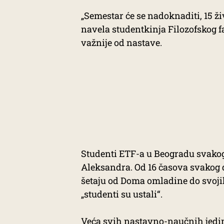
„Semestar će se nadoknaditi, 15 ž
navela studentkinja Filozofskog f
važnije od nastave.
Studenti ETF-a u Beogradu svakog 
Aleksandra. Od 16 časova svakog 
šetaju od Doma omladine do svojih
„studenti su ustali“.
Veća svih nastavno-naučnih jedini