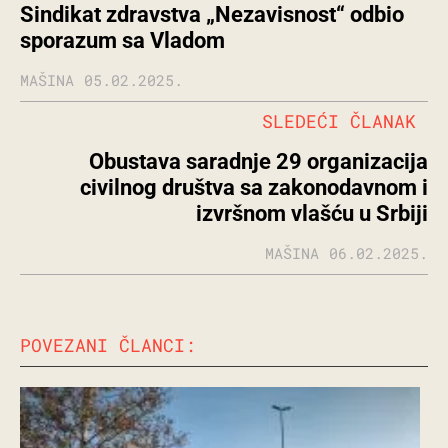
Sindikat zdravstva „Nezavisnost“ odbio
sporazum sa Vladom
MAŠINA
05.02.2025.
SLEDEĆI ČLANAK
Obustava saradnje 29 organizacija
civilnog društva sa zakonodavnom i
izvršnom vlašću u Srbiji
MAŠINA
06.02.2025.
POVEZANI ČLANCI: