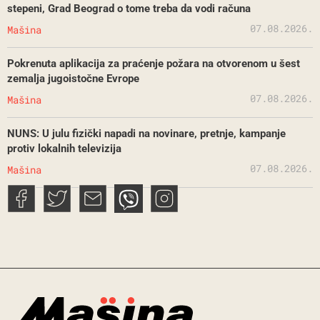
stepeni, Grad Beograd o tome treba da vodi računa
07.08.2026.
Mašina
Pokrenuta aplikacija za praćenje požara na otvorenom u šest
zemalja jugoistočne Evrope
07.08.2026.
Mašina
NUNS: U julu fizički napadi na novinare, pretnje, kampanje
protiv lokalnih televizija
07.08.2026.
Mašina