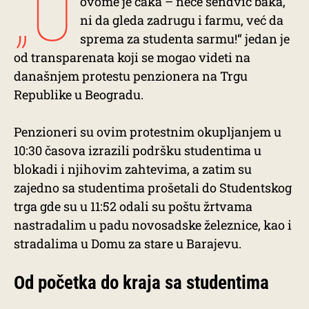
„U
ovome je caka – neće sendvič baka,
ni da gleda zadrugu i farmu, već da
sprema za studenta sarmu!“ jedan je
od transparenata koji se mogao videti na
današnjem protestu penzionera na Trgu
Republike u Beogradu.
Penzioneri su ovim protestnim okupljanjem u
10:30 časova izrazili podršku studentima u
blokadi i njihovim zahtevima, a zatim su
zajedno sa studentima prošetali do Studentskog
trga gde su u 11:52 odali su poštu žrtvama
nastradalim u padu novosadske železnice, kao i
stradalima u Domu za stare u Barajevu.
Od početka do kraja sa studentima