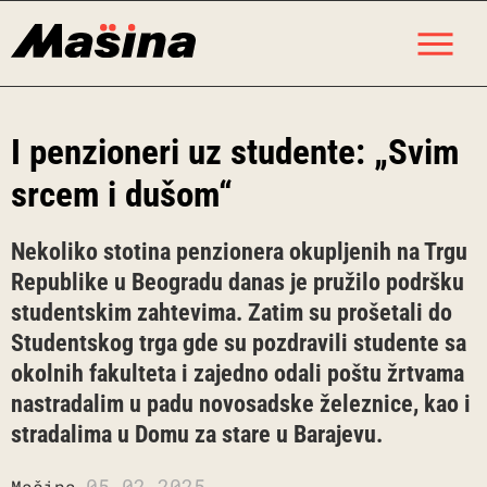
Skip
M
to
content
I penzioneri uz studente: „Svim
srcem i dušom“
Nekoliko stotina penzionera okupljenih na Trgu
Republike u Beogradu danas je pružilo podršku
studentskim zahtevima. Zatim su prošetali do
Studentskog trga gde su pozdravili studente sa
okolnih fakulteta i zajedno odali poštu žrtvama
nastradalim u padu novosadske železnice, kao i
stradalima u Domu za stare u Barajevu.
05.02.2025.
Mašina