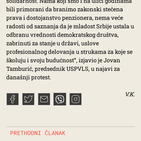
solidarnost. Nama koji smo i na ulici godinama
bili primorani da branimo zakonski stečena
prava i dostojanstvo penzionera, nema veće
radosti od saznanja da je mladost Srbije ustala u
odbranu vrednosti demokratskog društva,
zabrinuti za stanje u državi, uslove
profesionalnog delovanja u strukama za koje se
školuju i svoju budućnost“, izjavio je Jovan
Tamburić, predsednik USPVLS, u najavi za
današnji protest.
V.K.
PRETHODNI ČLANAK