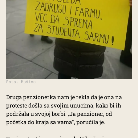
Foto: Mašina
Druga penzionerka nam je rekla da je ona na
proteste došla sa svojim unucima, kako bi ih
podržala u svojoj borbi. „Ja penzioner, od
početka do kraja sa vama“, poručila je.