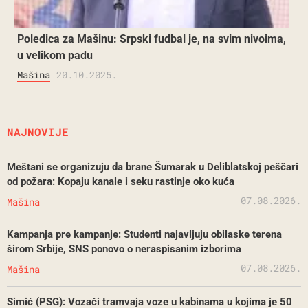
Poledica za Mašinu: Srpski fudbal je, na svim nivoima,
u velikom padu
Mašina
20.10.2025.
NAJNOVIJE
Meštani se organizuju da brane Šumarak u Deliblatskoj peščari
od požara: Kopaju kanale i seku rastinje oko kuća
07.08.2026.
Mašina
Kampanja pre kampanje: Studenti najavljuju obilaske terena
širom Srbije, SNS ponovo o neraspisanim izborima
07.08.2026.
Mašina
Simić (PSG): Vozači tramvaja voze u kabinama u kojima je 50