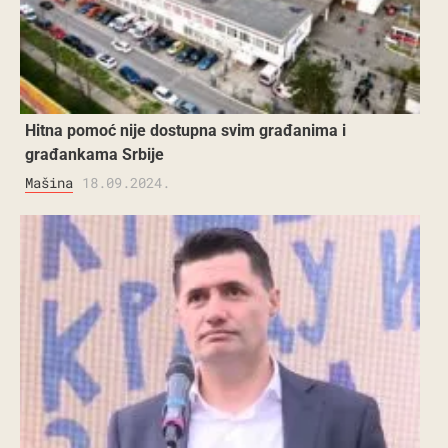
Hitna pomoć nije dostupna svim građanima i
građankama Srbije
Mašina
18.09.2024.