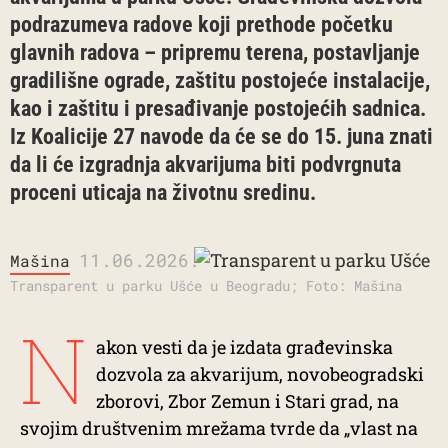
podrazumeva radove koji prethode početku
glavnih radova – pripremu terena, postavljanje
gradilišne ograde, zaštitu postojeće instalacije,
kao i zaštitu i presađivanje postojećih sadnica.
Iz Koalicije 27 navode da će se do 15. juna znati
da li će izgradnja akvarijuma biti podvrgnuta
proceni uticaja na životnu sredinu.
11.06.2026.
Mašina
Transparent u parku Ušće u Beogradu; Foto: Mašina
N
akon vesti da je izdata građevinska
dozvola za akvarijum, novobeogradski
zborovi, Zbor Zemun i Stari grad, na
svojim društvenim mrežama tvrde da „vlast na