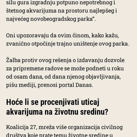
silu gura izgradnju potpuno nepotrebnog i
štetnog akvarijuma na prostoru najlepšeg i
najvećeg novobeogradskog parka“.
Oni upozoravaju da ovim činom, kako kažu,
zvanično otpočinje trajno uništenje ovog parka.
Žalba protiv ovog rešenja o izdavanju dozvole
za pripremene radove se može podneti u roku
od osam dana, od dana njenog objavljivanja,
pišu mediji, prenosi portal Danas.
Hoće li se procenjivati uticaj
akvarijuma na životnu sredinu?
Koalicija 27, mreža više organizacija civilnog
društva koje prate temu životne sredine u