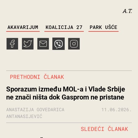
A.T.
TAGS
AKAVARIJUM
KOALICIJA 27
PARK UŠĆE
PRETHODNI ČLANAK
Sporazum između MOL-a i Vlade Srbije
ne znači ništa dok Gasprom ne pristane
ANASTAZIJA GOVEDARICA
11.06.2026.
ANTANASIJEVIĆ
SLEDEĆI ČLANAK