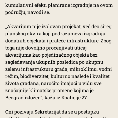
kumulativni efekti planirane izgradnje na ovom
području, navodi se.
„Akvarijum nije izolovan projekat, već deo šireg
planskog okvira koji podrazumeva izgradnju
dodatnih objekata i prateće infrastrukture. Zbog
toga nije dovoljno procenjivati uticaj
akvarijuma kao pojedinačnog objekta bez
sagledavanja ukupnih posledica po ukupnu
zelenu infrastrukturu grada, mikroklimu, vodni
režim, biodiverzitet, kulturno nasleđe i kvalitet
života građana, naročito imajući u vidu sve
značajnije klimatske promene kojima je
Beograd izložen“, kažu iz Koalicije 27.
Oni pozivaju Sekretarijat da se u postupku