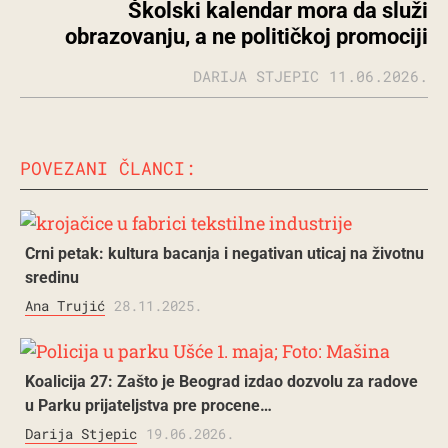
Školski kalendar mora da služi
obrazovanju, a ne političkoj promociji
DARIJA STJEPIC
11.06.2026.
POVEZANI ČLANCI:
Crni petak: kultura bacanja i negativan uticaj na životnu
sredinu
Ana Trujić
28.11.2025.
Koalicija 27: Zašto je Beograd izdao dozvolu za radove
u Parku prijateljstva pre procene…
Darija Stjepic
19.06.2026.