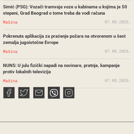
Simić (PSG): Vozači tramvaja voze u kabinama u kojima je 50
stepeni, Grad Beograd o tome treba da vodi računa
07.08.2026.
Mašina
Pokrenuta aplikacija za praćenje požara na otvorenom u šest
zemalja jugoistočne Evrope
07.08.2026.
Mašina
NUNS: U julu fizički napadi na novinare, pretnje, kampanje
protiv lokalnih televizija
07.08.2026.
Mašina