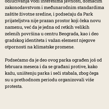
odlučivanja vodi interesima javnosti, domaćim
zakonodavstvom i međunarodnim standardima
zaštite životne sredine, i podsećaju da Park
prijateljstva nije prazan prostor koji čeka novu
namenu, već da je jedna od retkih velikih
zelenih površina u centru Beograda, kao i deo
gradskog identiteta i važan element njegove
otpornosti na klimatske promene.
Podsećamo da je deo ovog parka ograđen još od
februara meseca i da se građani protive, kako
kažu, uništenju parka i seči stabala, zbog čega
su u prethodnom periodu organizovali više
protesta.