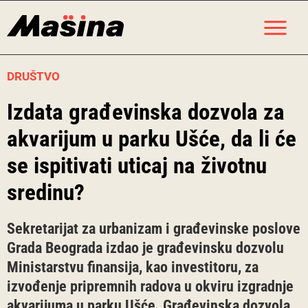
Skip
M
to
content
DRUŠTVO
Izdata građevinska dozvola za
akvarijum u parku Ušće, da li će
se ispitivati uticaj na životnu
sredinu?
Sekretarijat za urbanizam i građevinske poslove
Grada Beograda izdao je građevinsku dozvolu
Ministarstvu finansija, kao investitoru, za
izvođenje pripremnih radova u okviru izgradnje
akvarijuma u parku Ušće. Građevinska dozvola