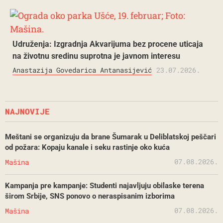
Udruženja: Izgradnja Akvarijuma bez procene uticaja
na životnu sredinu suprotna je javnom interesu
Anastazija Govedarica Antanasijević
23.07.2026.
NAJNOVIJE
Meštani se organizuju da brane Šumarak u Deliblatskoj peščari
od požara: Kopaju kanale i seku rastinje oko kuća
07.08.2026.
Mašina
Kampanja pre kampanje: Studenti najavljuju obilaske terena
širom Srbije, SNS ponovo o neraspisanim izborima
07.08.2026.
Mašina