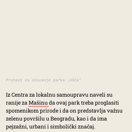
Protest za očuvanje parka „Ušće”
Iz Centra za lokalnu samoupravu naveli su
ranije za
Mašinu
da ovaj park treba proglasiti
spomenikom prirode i da on predstavlja važnu
zelenu površilu u Beogradu, kao i da ima
pejzažni, urbani i simbolički značaj.