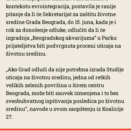
kontekstu evrointegracija, postavila je ranije
pitanje da li će Sekretarijat za zaštitu životne
sredine Grada Beograda, do 15. juna, kada je i
rok za donošenje odluke, odlučiti da li će
izgradnja „Beogradskog akvarijuma“ u Parku
prijateljstva biti podvrgnuta proceni uticaja na
životnu sredinu.
„Ako Grad odluči da nije potrebna izrada Studije
uticaja na životnu sredinu, jedna od retkih
velikih zelenih površina u širem centru
Beograda, može biti zauvek izmenjena i to bez
sveobuhvatnog ispitivanja posledica po životnu
sredinu“, navode u svom saopštenju iz Koalicije
27.