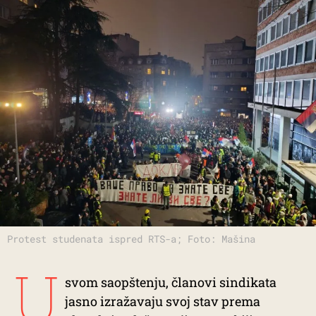
Protest studenata ispred RTS-a; Foto: Mašina
U
svom saopštenju, članovi sindikata
jasno izražavaju svoj stav prema