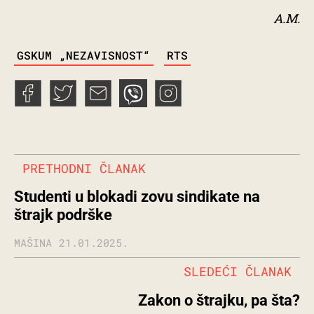
A.M.
TAGS
GSKUM „NEZAVISNOST“
RTS
PRETHODNI ČLANAK
Studenti u blokadi zovu sindikate na
štrajk podrške
MAŠINA
21.01.2025.
SLEDEĆI ČLANAK
Zakon o štrajku, pa šta?