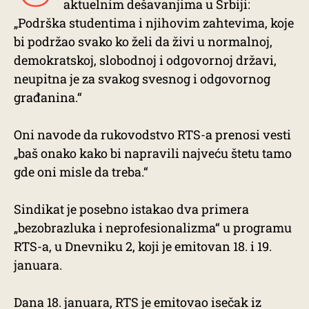
aktuelnim dešavanjima u Srbiji:
„Podrška studentima i njihovim zahtevima, koje
bi podržao svako ko želi da živi u normalnoj,
demokratskoj, slobodnoj i odgovornoj državi,
neupitna je za svakog svesnog i odgovornog
građanina.“
Oni navode da rukovodstvo RTS-a prenosi vesti
„baš onako kako bi napravili najveću štetu tamo
gde oni misle da treba.“
Sindikat je posebno istakao dva primera
„bezobrazluka i neprofesionalizma“ u programu
RTS-a, u Dnevniku 2, koji je emitovan 18. i 19.
januara.
Dana 18. januara, RTS je emitovao isečak iz