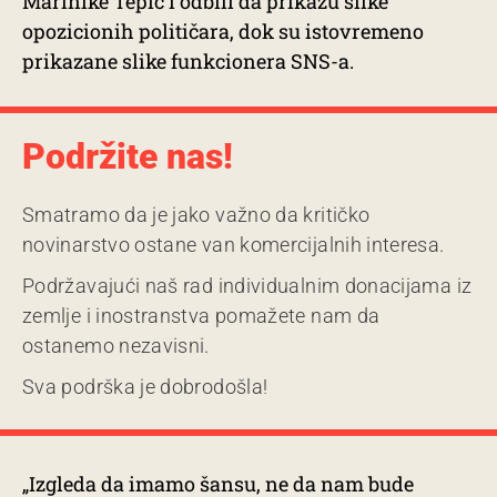
Marinike Tepić i odbili da prikažu slike
opozicionih političara, dok su istovremeno
prikazane slike funkcionera SNS-a.
Podržite nas!
Smatramo da je jako važno da kritičko
novinarstvo ostane van komercijalnih interesa.
Podržavajući naš rad individualnim donacijama iz
zemlje i inostranstva pomažete nam da
ostanemo nezavisni.
Sva podrška je dobrodošla!
„Izgleda da imamo šansu, ne da nam bude