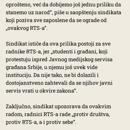
oprošteno, već da dobijemo još jednu priliku da
stanemo uz narod“, piše u saopštenju sindikata
koji poziva sve zaposlene da se ograde od
„ovakvog RTS-a“.
Sindikat ističe da ova prilika postoji za sve
radnike RTS-a, jer „studenti i građani, koji
protestuju ispred Javnog medijskog servisa
građana Srbije, u njemu još uvek vide
instituciju. Da nije tako, ne bi dolazili i
dostojanstveno zahtevali da se njihov javni
servis vrati u okvire zakona“.
Zaključno, sindikat upozorava da ovakvim
radom, radnici RTS-a rade „protiv društva,
protiv RTS-a, a i protiv sebe“.