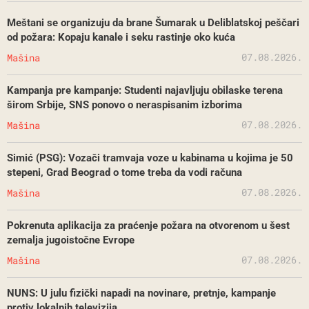
Meštani se organizuju da brane Šumarak u Deliblatskoj peščari
od požara: Kopaju kanale i seku rastinje oko kuća
07.08.2026.
Mašina
Kampanja pre kampanje: Studenti najavljuju obilaske terena
širom Srbije, SNS ponovo o neraspisanim izborima
07.08.2026.
Mašina
Simić (PSG): Vozači tramvaja voze u kabinama u kojima je 50
stepeni, Grad Beograd o tome treba da vodi računa
07.08.2026.
Mašina
Pokrenuta aplikacija za praćenje požara na otvorenom u šest
zemalja jugoistočne Evrope
07.08.2026.
Mašina
NUNS: U julu fizički napadi na novinare, pretnje, kampanje
protiv lokalnih televizija