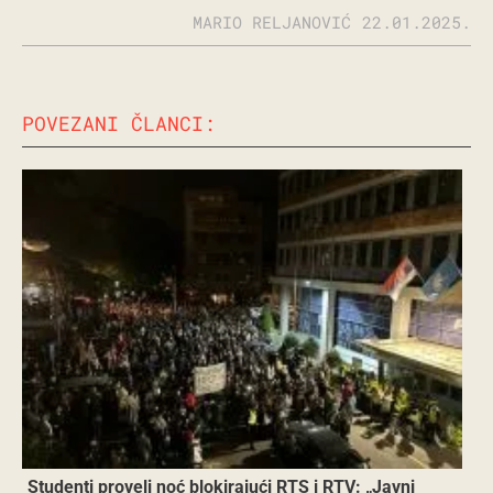
MARIO RELJANOVIĆ
22.01.2025.
POVEZANI ČLANCI:
Studenti proveli noć blokirajući RTS i RTV: „Javni