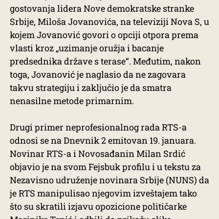
gostovanja lidera Nove demokratske stranke
Srbije, Miloša Jovanovića, na televiziji Nova S, u
kojem Jovanović govori o opciji otpora prema
vlasti kroz „uzimanje oružja i bacanje
predsednika države s terase“. Međutim, nakon
toga, Jovanović je naglasio da ne zagovara
takvu strategiju i zaključio je da smatra
nenasilne metode primarnim.
Drugi primer neprofesionalnog rada RTS-a
odnosi se na Dnevnik 2 emitovan 19. januara.
Novinar RTS-a i Novosađanin Milan Srdić
objavio je na svom Fejsbuk profilu i u tekstu za
Nezavisno udruženje novinara Srbije (NUNS) da
je RTS manipulisao njegovim izveštajem tako
što su skratili izjavu opozicione političarke