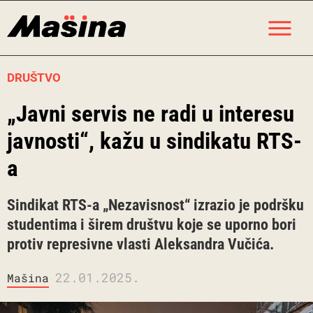
Skip
M
to
content
DRUŠTVO
„Javni servis ne radi u interesu
javnosti“, kažu u sindikatu RTS-
a
Sindikat RTS-a „Nezavisnost“ izrazio je podršku
studentima i širem društvu koje se uporno bori
protiv represivne vlasti Aleksandra Vučića.
22.01.2025.
Mašina