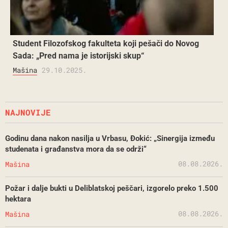
Student Filozofskog fakulteta koji pešači do Novog
Sada: „Pred nama je istorijski skup“
Mašina
29.10.2025.
NAJNOVIJE
Godinu dana nakon nasilja u Vrbasu, Đokić: „Sinergija između
studenata i građanstva mora da se održi“
08.08.2026.
Mašina
Požar i dalje bukti u Deliblatskoj peščari, izgorelo preko 1.500
hektara
08.08.2026.
Mašina