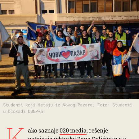
Studenti koji šetaju iz Novog Pazara; Foto: Studenti
u blokadi DUNP-a
K
ako saznaje
020 media
, rešenje
potpisuje rektorka Zana Dolićanin a u