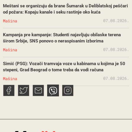
Meštani se organizuju da brane Šumarak u Deliblatskoj peščari
od požara: Kopaju kanale i seku rastinje oko kuća
07.08.2026.
Mašina
Kampanja pre kampanje: Studenti najavljuju obilaske terena
širom Srbije, SNS ponovo o neraspisanim izborima
07.08.2026.
Mašina
Simić (PSG): Vozači tramvaja voze u kabinama u kojima je 50
stepeni, Grad Beograd o tome treba da vodi računa
07.08.2026.
Mašina