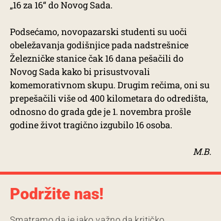
„16 za 16“ do Novog Sada.
Podsećamo, novopazarski studenti su uoči
obeležavanja godišnjice pada nadstrešnice
Železničke stanice čak 16 dana pešačili do
Novog Sada kako bi prisustvovali
komemorativnom skupu. Drugim rečima, oni su
prepešačili više od 400 kilometara do odredišta,
odnosno do grada gde je 1. novembra prošle
godine život tragično izgubilo 16 osoba.
M.B.
Podržite nas!
Smatramo da je jako važno da kritičko