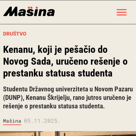
Skip
M
to
content
DRUŠTVO
Kenanu, koji je pešačio do
Novog Sada, uručeno rešenje o
prestanku statusa studenta
Studentu Državnog univerziteta u Novom Pazaru
(DUNP), Kenanu Škrijelju, rano jutros uručeno je
rešenje o prestanku statusa studenta.
05.11.2025.
Mašina