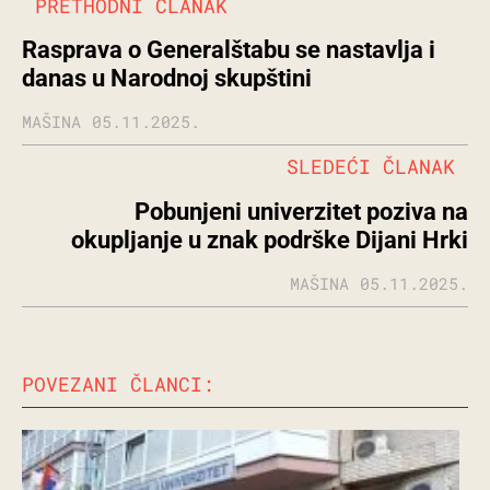
PRETHODNI ČLANAK
Rasprava o Generalštabu se nastavlja i
danas u Narodnoj skupštini
MAŠINA
05.11.2025.
SLEDEĆI ČLANAK
Pobunjeni univerzitet poziva na
okupljanje u znak podrške Dijani Hrki
MAŠINA
05.11.2025.
POVEZANI ČLANCI: