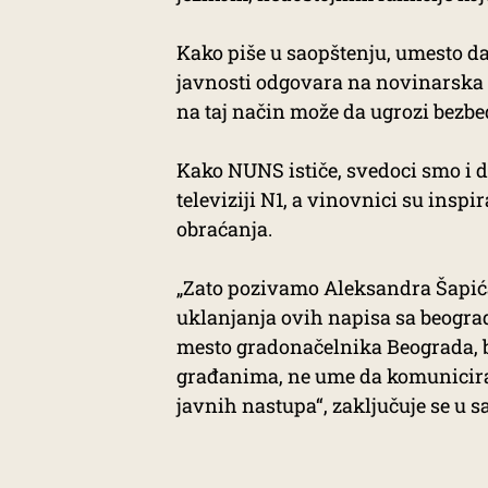
Kako piše u saopštenju, umesto d
javnosti odgovara na novinarska pi
na taj način može da ugrozi bezbed
Kako NUNS ističe, svedoci smo i d
televiziji N1, a vinovnici su ins
obraćanja.
„Zato pozivamo Aleksandra Šapića
uklanjanja ovih napisa sa beogra
mesto gradonačelnika Beograda, bu
građanima, ne ume da komunicira 
javnih nastupa“, zaključuje se u s