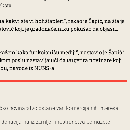
eksta.
 kakvi ste vi hohštapleri“, rekao je Šapić, na šta je
tović koji je gradonačelniku pokušao da objasni
okažem kako funkcionišu mediji“, nastavio je Šapić i
om poslu nastavljajući da targetira novinare koji
radu, navode iz NUNS-a.
čko novinarstvo ostane van komercijalnih interesa.
m donacijama iz zemlje i inostranstva pomažete