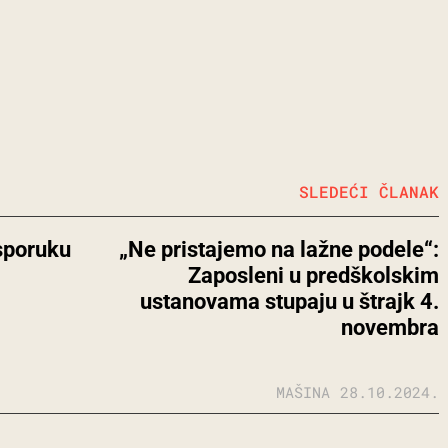
SLEDEĆI ČLANAK
isporuku
„Ne pristajemo na lažne podele“:
Zaposleni u predškolskim
ustanovama stupaju u štrajk 4.
novembra
MAŠINA
28.10.2024.