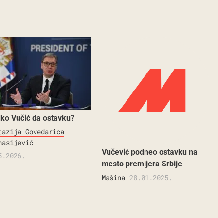
ako Vučić da ostavku?
tazija Govedarica
nasijević
Vučević podneo ostavku na
5.2026.
mesto premijera Srbije
Mašina
28.01.2025.