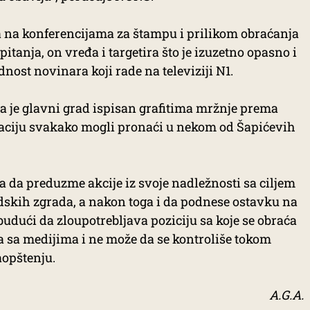
a na konferencijama za štampu i prilikom obraćanja
tanja, on vređa i targetira što je izuzetno opasno i
nost novinara koji rade na televiziji N1.
a je glavni grad ispisan grafitima mržnje prema
piraciju svakako mogli pronaći u nekom od Šapićevih
 da preduzme akcije iz svoje nadležnosti sa ciljem
dskih zgrada, a nakon toga i da podnese ostavku na
dući da zloupotrebljava poziciju sa koje se obraća
sa medijima i ne može da se kontroliše tokom
aopštenju.
A.G.A.