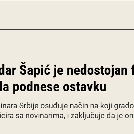
ar Šapić je nedostojan f
 da podnese ostavku
nara Srbije osuđuje način na koji grad
ra sa novinarima, i zaključuje da je on