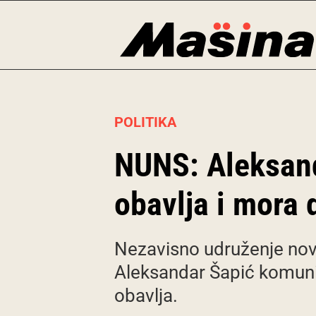
Skip
to
content
POLITIKA
NUNS: Aleksand
obavlja i mora
Nezavisno udruženje novi
Aleksandar Šapić komunici
obavlja.