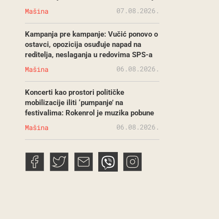
07.08.2026.
Mašina
Kampanja pre kampanje: Vučić ponovo o
ostavci, opozicija osuđuje napad na
reditelja, neslaganja u redovima SPS-a
06.08.2026.
Mašina
Koncerti kao prostori političke
mobilizacije iliti ‘pumpanje’ na
festivalima: Rokenrol je muzika pobune
06.08.2026.
Mašina