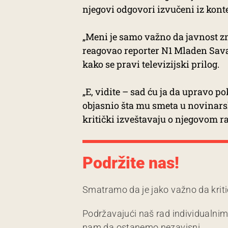
njegovi odgovori izvučeni iz kont
„Meni je samo važno da javnost zna
reagovao reporter N1 Mladen Sava
kako se pravi televizijski prilog.
„E, vidite – sad ću ja da upravo p
objasnio šta mu smeta u novinarsk
kritički izveštavaju o njegovom 
Podržite nas!
Smatramo da je jako važno da kriti
Podržavajući naš rad individualni
nam da ostanemo nezavisni.