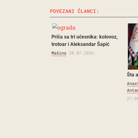
POVEZANI ČLANCI:
Priča sa tri učesnika: kolovoz,
trotoar i Aleksandar Šapić
Mašina
20.07.2026.
Šta 
Anas
Anta
27.0