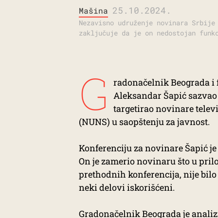
25.10.2024.
Mašina
Nezavisno udruženje novinara Srbije
zaključuje da je on nedostojan funk
G
radonačelnik Beograda i 
Aleksandar Šapić sazvao j
targetirao novinare telev
(NUNS) u saopštenju za javnost.
Konferenciju za novinare Šapić je
On je zamerio novinaru što u prilo
prethodnih konferencija, nije bil
neki delovi iskorišćeni.
Gradonačelnik Beograda je analiz