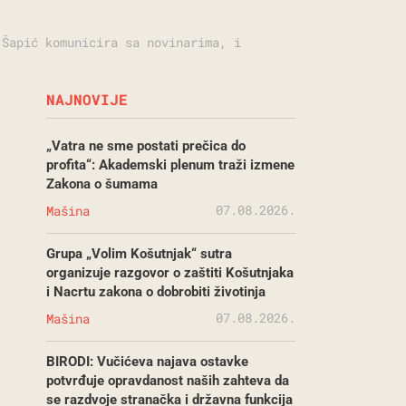
 Šapić komunicira sa novinarima, i
NAJNOVIJE
„Vatra ne sme postati prečica do
profita“: Akademski plenum traži izmene
Zakona o šumama
07.08.2026.
Mašina
Grupa „Volim Košutnjak“ sutra
organizuje razgovor o zaštiti Košutnjaka
i Nacrtu zakona o dobrobiti životinja
07.08.2026.
Mašina
BIRODI: Vučićeva najava ostavke
potvrđuje opravdanost naših zahteva da
se razdvoje stranačka i državna funkcija