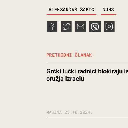
TAGS
ALEKSANDAR ŠAPIĆ
NUNS
PRETHODNI ČLANAK
Grčki lučki radnici blokiraju 
oružja Izraelu
MAŠINA
25.10.2024.