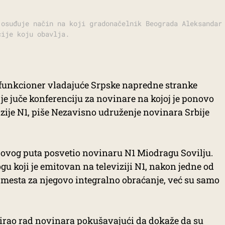
 osuđuje način na koji gradonačelnik Beograda Aleksandar
cije koju obavlja.
funkcioner vladajuće Srpske napredne stranke
e juče konferenciju za novinare na kojoj je ponovo
izije N1, piše Nezavisno udruženje novinara Srbije
 ovog puta posvetio novinaru N1 Miodragu Sovilju.
gu koji je emitovan na televiziji N1, nakon jedne od
o mesta za njegovo integralno obraćanje, već su samo
irao rad novinara pokušavajući da dokaže da su