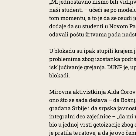
„Mi jednostavno nismo bili vidljiv
naši studenti – učeći se po model
tom momentu, a to je da se osudi 
dodaje da su studenti u Novom Pa
odavali poštu žrtvama pada nadstre
U blokadu su ipak stupili krajem j
problemima zbog izostanka podrške
isključivanje grejanja. DUNP je, upr
blokadi.
Mirovna aktivistkinja Aida Ćorovi
ono što se sada dešava – da Bošnja
građana Srbije i da srpska javnos
integralni deo zajednice – „da mi 
bio u jednoj vrsti getoizacije zbo
je pratila te ratove, a da je ovo č