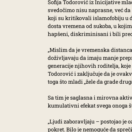
Sofija Todorović iz Inicijative ml
svedočimo nisu naprasne, već da su
koji su kritikovali islamofobiju u 
dosta vremena od sukoba, u kojima
hapšeni, diskriminisani i bili pre
„Mislim da je vremenska distanca 
doživljavaju da imaju manje prep
generacije njihovih roditelja, koj
Todorović i zaključuje da je ovak
toga što mladi „žele da grade drug
Sa tim je saglasna i mirovna aktiv
kumulativni efekat svega onoga št
„Ljudi zaboravljaju – postojao je 
pokret. Bilo je nemoguće da sprečim