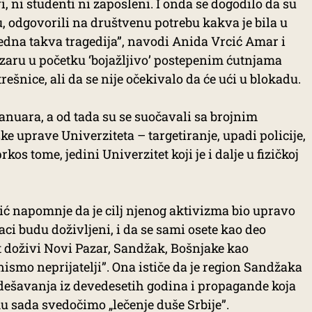
i, ni studenti ni zaposleni. I onda se dogodilo da su
u, odgovorili na društvenu potrebu kakva je bila u
jedna takva tragedija”, navodi Anida Vrcić Amar i
zaru u početku ‘bojažljivo’ postepenim ćutnjama
šnice, ali da se nije očekivalo da će ući u blokadu.
anuara, a od tada su se suočavali sa brojnim
 uprave Univerziteta – targetiranje, upadi policije,
kos tome, jedini Univerzitet koji je i dalje u fizičkoj
ć napomnje da je cilj njenog aktivizma bio upravo
ci budu doživljeni, i da se sami osete kao deo
t doživi Novi Pazar, Sandžak, Bošnjake kao
nismo neprijatelji”. Ona ističe da je region Sandžaka
g dešavanja iz devedesetih godina i propagande koja
emu sada svedočimo „lečenje duše Srbije”.