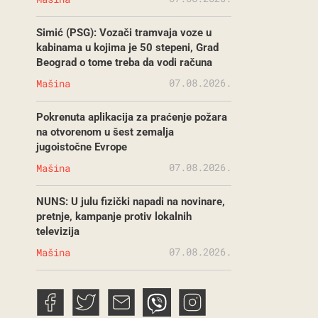
Simić (PSG): Vozači tramvaja voze u
kabinama u kojima je 50 stepeni, Grad
Beograd o tome treba da vodi računa
07.08.2026.
Mašina
Pokrenuta aplikacija za praćenje požara
na otvorenom u šest zemalja
jugoistočne Evrope
07.08.2026.
Mašina
NUNS: U julu fizički napadi na novinare,
pretnje, kampanje protiv lokalnih
televizija
07.08.2026.
Mašina