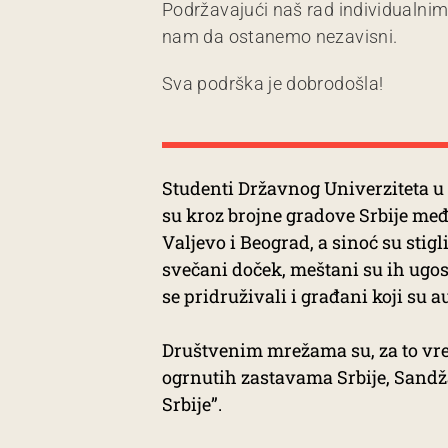
Podržavajući naš rad individualni
nam da ostanemo nezavisni.
Sva podrška je dobrodošla!
Studenti Državnog Univerziteta 
su kroz brojne gradove Srbije među
Valjevo i Beograd, a sinoć su stig
svečani doček, meštani su ih ugos
se pridruživali i građani koji su 
Društvenim mrežama su, za to vre
ogrnutih zastavama Srbije, Sandža
Srbije”.