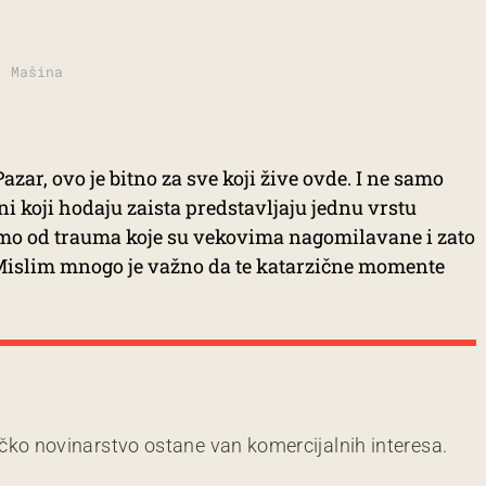
: Mašina
azar, ovo je bitno za sve koji žive ovde. I ne samo
i koji hodaju zaista predstavljaju jednu vrstu
čimo od trauma koje su vekovima nagomilavane i zato
Mislim mnogo je važno da te katarzične momente
čko novinarstvo ostane van komercijalnih interesa.