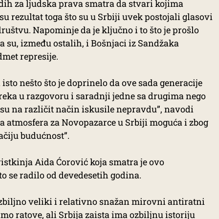
adih za ljudska prava smatra da stvari kojima
 rezultat toga što su u Srbiji uvek postojali glasovi
društvu. Napominje da je ključno i to što je prošlo
 su, između ostalih, i Bošnjaci iz Sandžaka
dmet represije.
isto nešto što je doprinelo da ove sada generacije
reka u razgovoru i saradnji jedne sa drugima nego
e su na različit način iskusile nepravdu”, navodi
va atmosfera za Novopazarce u Srbiji moguća i zbog
ačiju budućnost”.
istkinja Aida Ćorović koja smatra je ovo
o se radilo od devedesetih godina.
ozbiljno veliki i relativno snažan mirovni antiratni
o ratove, ali Srbija zaista ima ozbiljnu istoriju