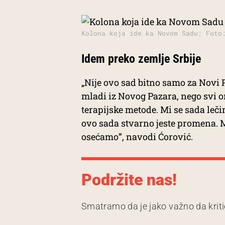
Kolona koja ide ka Novom Sadu; Foto
Idem preko zemlje Srbije
„Nije ovo sad bitno samo za Novi P
mladi iz Novog Pazara, nego svi on
terapijske metode. Mi se sada le
ovo sada stvarno jeste promena. 
osećamo”, navodi Ćorović.
Podržite nas!
Smatramo da je jako važno da kriti