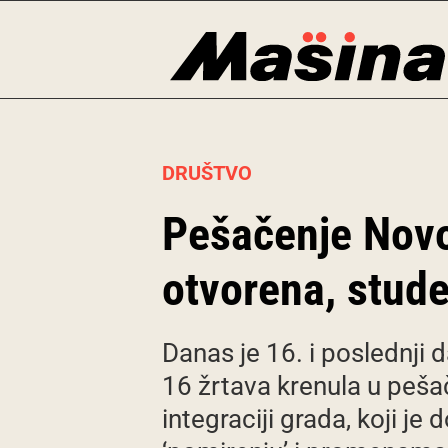
Skip
to
content
DRUŠTVO
Pešačenje Novo
otvorena, studen
Danas je 16. i poslednji 
16 žrtava krenula u pešač
integraciji grada, koji j