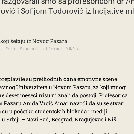
 razgovarali smo sa profesoricom dr 
vić i Sofijom Todorović iz Incijative m
a; Foto: Studenti u blokadi DUNP-a
or preplavile su prethodnih dana emotivne scene
žavnog Univerziteta u Novom Pazaru, za koji mnogi
e deset meseci nisu ni znali da postoji. Profesorica
 Pazaru Anida Vrcić Amar navodi da su se stvari
a su u početku studentskih blokada i mediji
 u Srbiji – Novi Sad, Beograd, Kragujevac i Niš.