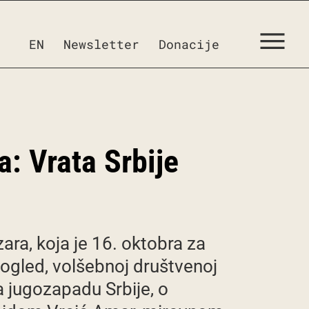
EN
Newsletter
Donacije
: Vrata Srbije
ara, koja je 16. oktobra za
pogled, volšebnoj društvenoj
a jugozapadu Srbije, o