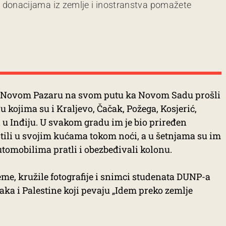
m donacijama iz zemlje i inostranstva pomažete
u Novom Pazaru na svom putu ka Novom Sadu prošli
 kojima su i Kraljevo, Čačak, Požega, Kosjerić,
li u Inđiju. U svakom gradu im je bio priređen
tili u svojim kućama tokom noći, a u šetnjama su im
automobilima pratli i obezbeđivali kolonu.
me, kružile fotografije i snimci studenata DUNP-a
ka i Palestine koji pevaju „Idem preko zemlje