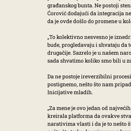
građanskog bunta. Ne postoji stena
Ćorović dodajući da integracija ne
da je ovde došlo do promene u k
„To kolektivno nesvesno je iznedri
bude, progledavaju i shvataju da t
drugačije. Sazrelo je u našem nar
sada shvatimo koliko smo bili u z
Da ne postoje ireverzibilni proces
postignemo, nešto što nam pripada
Inicijative mladih.
„Za mene je ovo jedan od najvećih 
kreirala platforma da ovakve stva
narativima vlasti i da je to nešto 