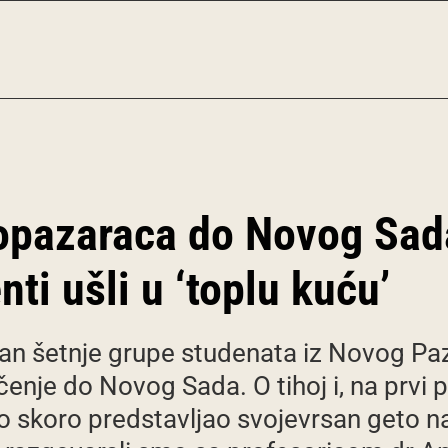
pazaraca do Novog Sada
ti ušli u ‘toplu kuću’
dan šetnje grupe studenata iz Novog Paz
enje do Novog Sada. O tihoj i, na prvi 
e do skoro predstavljao svojevrsan geto n