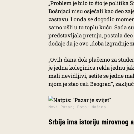
„Problem je bilo to što je politika
Bošnjaci nisu osjećali kao deo zaj
zastavu. I onda se dogodio momena
samo ušli u tu toplu kuću. Sada s
predstavljala pretnju, postala deo
dodaje da je ovo „doba izgradnje zr
„Ovih dana dok plačemo za studen
je jedna koleginica rekla jednu jak
mali nevidljivi, setite se jedne m
njom je stao celi Beograd”, zaklju
Novi Pazar; Foto: Mašina.
Srbija ima istoriju mirovnog