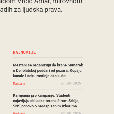
Anidom Vrcić Amar, mirovnom
ladih za ljudska prava.
NAJNOVIJE
Meštani se organizuju da brane Šumarak
u Deliblatskoj peščari od požara: Kopaju
kanale i seku rastinje oko kuća
07.08.2026.
Mašina
Kampanja pre kampanje: Studenti
najavljuju obilaske terena širom Srbije,
SNS ponovo o neraspisanim izborima
07.08.2026.
Mašina