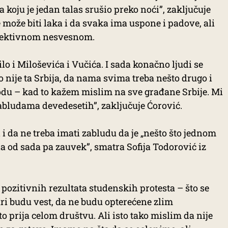
 koju je jedan talas srušio preko noći”, zaključuje
 može biti laka i da svaka ima uspone i padove, ali
olektivnom nesvesnom.
lo i Miloševića i Vučića. I sada konačno ljudi se
o nije ta Srbija, da nama svima treba nešto drugo i
odu – kad to kažem mislim na sve građane Srbije. Mi
abludama devedesetih”, zaključuje Ćorović.
i i da ne treba imati zabludu da je „nešto što jednom
 od sada pa zauvek”, smatra Sofija Todorović iz
pozitivnih rezultata studenskih protesta – što se
ri budu vest, da ne budu opterećene zlim
što prija celom društvu. Ali isto tako mislim da nije