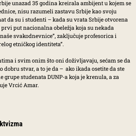
 Srbije unazad 35 godina kreirala ambijent u kojem se
ednice, nisu razumeli zastavu Srbije kao svoju
t da su i studenti – kada su vrata Srbije otvorena
u prvi put nacionalna obeležja koja su nekada
 naše svakodnevnice”, zaključuje profesorica i
elog etničkog identiteta”.
tima i svim onim što oni doživljavaju, sećam se da
o dobru stvar, a to je da – ako ikada osetite da ste
ale grupe studenata DUNP-a koja je krenula, a za
čuje Vrcić Amar.
 aktvizma