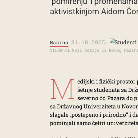
‘pomirenju’ i promenama
aktivistkinjom Aidom Ćoro
31.10.2025.
Mašina
Studenti koji šetaju iz Novog Pazar
M
edijski i fizički prost
šetnje studenata sa Dr
severno od Pazara do pr
sa Državnog Univerziteta u Novom
slagale „postepeno i prirodno” i d
pominjali samo četiri univerziteta