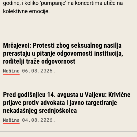
godine, i koliko ‘pumpanje’ na koncertima utiče na
kolektivne emocije.
Mrčajevci: Protesti zbog seksualnog nasilja
prerastaju u pitanje odgovornosti institucija,
roditelji traže odgovornost
06.08.2026.
Mašina
Pred godišnjicu 14. avgusta u Valjevu: Krivične
prijave protiv advokata i javno targetiranje
nekadašnjeg srednjoškolca
04.08.2026.
Mašina