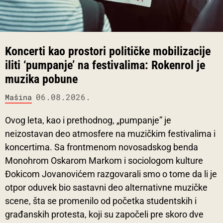
Koncerti kao prostori političke mobilizacije
iliti ‘pumpanje’ na festivalima: Rokenrol je
muzika pobune
06.08.2026.
Mašina
Ovog leta, kao i prethodnog, „pumpanje” je
neizostavan deo atmosfere na muzičkim festivalima i
koncertima. Sa frontmenom novosadskog benda
Monohrom Oskarom Markom i sociologom kulture
Đokicom Jovanovićem razgovarali smo o tome da li je
otpor oduvek bio sastavni deo alternativne muzičke
scene, šta se promenilo od početka studentskih i
građanskih protesta, koji su započeli pre skoro dve