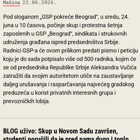
22.06.2026.
Mašina
Pod sloganom „GSP pokreće Beograd“, u sredu, 24.
juna u 10 časova, počinje skup i protestna šetnja
zaposlenih u GSP „Beograd“, sindikata i strukovnih
udruženja građana ispred predsedništva Srbije.
Radnici GSP-a će ovom prilikom predati pismo i peticiju
koju je do sada potpisalo više od 500 radnika, kojim će
se od predsednika Republike Srbije Aleksandra Vučića
zatražiti da svojim autoritetom utiče na zaustavljanje
daljeg urušavanja i rasparčavanja najvećeg gradskog
preduzeća u korist privatnih interesnih grupa i
prevozničkih lobija.
BLOG uživo: Skup u Novom Sadu završen,
studenti poručili da je pred nama dugo i toplo