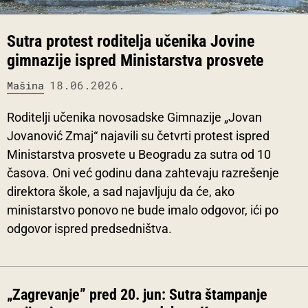
Sutra protest roditelja učenika Jovine
gimnazije ispred Ministarstva prosvete
18.06.2026.
Mašina
Roditelji učenika novosadske Gimnazije „Jovan
Jovanović Zmaj“ najavili su četvrti protest ispred
Ministarstva prosvete u Beogradu za sutra od 10
časova. Oni već godinu dana zahtevaju razrešenje
direktora škole, a sad najavljuju da će, ako
ministarstvo ponovo ne bude imalo odgovor, ići po
odgovor ispred predsedništva.
„Zagrevanje” pred 20. jun: Sutra štampanje