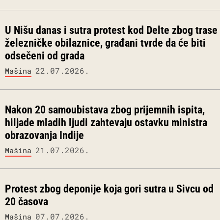
U Nišu danas i sutra protest kod Delte zbog trase
železničke obilaznice, građani tvrde da će biti
odsečeni od grada
22.07.2026.
Mašina
Nakon 20 samoubistava zbog prijemnih ispita,
hiljade mladih ljudi zahtevaju ostavku ministra
obrazovanja Indije
21.07.2026.
Mašina
Protest zbog deponije koja gori sutra u Sivcu od
20 časova
07.07.2026.
Mašina