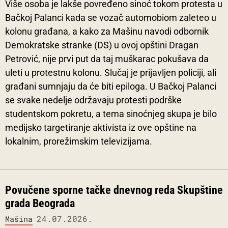
Više osoba je lakše povređeno sinoć tokom protesta u
Bačkoj Palanci kada se vozač automobiom zaleteo u
kolonu građana, a kako za Mašinu navodi odbornik
Demokratske stranke (DS) u ovoj opštini Dragan
Petrović, nije prvi put da taj muškarac pokušava da
uleti u protestnu kolonu. Slučaj je prijavljen policiji, ali
građani sumnjaju da će biti epiloga. U Bačkoj Palanci
se svake nedelje održavaju protesti podrške
studentskom pokretu, a tema sinoćnjeg skupa je bilo
medijsko targetiranje aktivista iz ove opštine na
lokalnim, prorežimskim televizijama.
Povučene sporne tačke dnevnog reda Skupštine
grada Beograda
24.07.2026.
Mašina