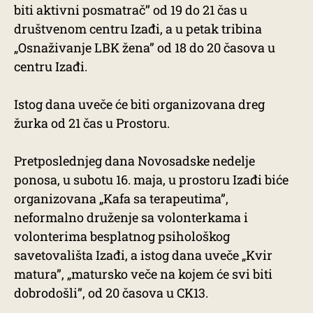
biti aktivni posmatrač’’ od 19 do 21 čas u
društvenom centru Izađi, a u petak tribina
„Osnaživanje LBK žena” od 18 do 20 časova u
centru Izađi.
Istog dana uveče će biti organizovana dreg
žurka od 21 čas u Prostoru.
Pretposlednjeg dana Novosadske nedelje
ponosa, u subotu 16. maja, u prostoru Izađi biće
organizovana „Kafa sa terapeutima”,
neformalno druženje sa volonterkama i
volonterima besplatnog psihološkog
savetovališta Izađi, a istog dana uveče „Kvir
matura”, „matursko veče na kojem će svi biti
dobrodošli”, od 20 časova u CK13.