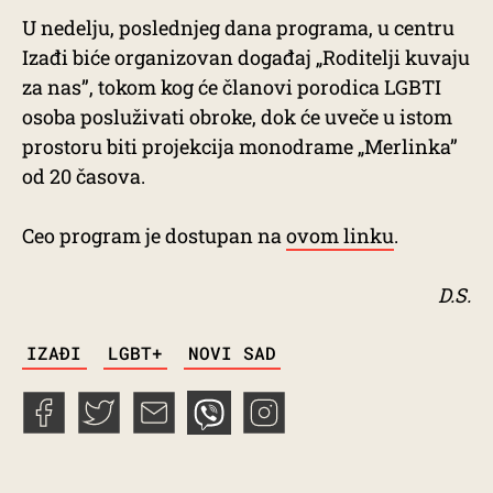
U nedelju, poslednjeg dana programa, u centru
Izađi biće organizovan događaj „Roditelji kuvaju
za nas”, tokom kog će članovi porodica LGBTI
osoba posluživati obroke, dok će uveče u istom
prostoru biti projekcija monodrame „Merlinka”
od 20 časova.
Ceo program je dostupan na
ovom linku
.
D.S.
TAGS
IZAĐI
LGBT+
NOVI SAD