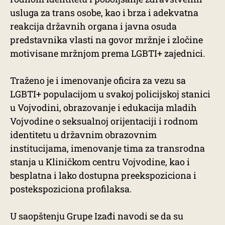
usluga za trans osobe, kao i brza i adekvatna
reakcija državnih organa i javna osuda
predstavnika vlasti na govor mržnje i zločine
motivisane mržnjom prema LGBTI+ zajednici.
Traženo je i imenovanje oficira za vezu sa
LGBTI+ populacijom u svakoj policijskoj stanici
u Vojvodini, obrazovanje i edukacija mladih
Vojvodine o seksualnoj orijentaciji i rodnom
identitetu u državnim obrazovnim
institucijama, imenovanje tima za transrodna
stanja u Kliničkom centru Vojvodine, kao i
besplatna i lako dostupna preekspoziciona i
postekspoziciona profilaksa.
U saopštenju Grupe Izađi navodi se da su