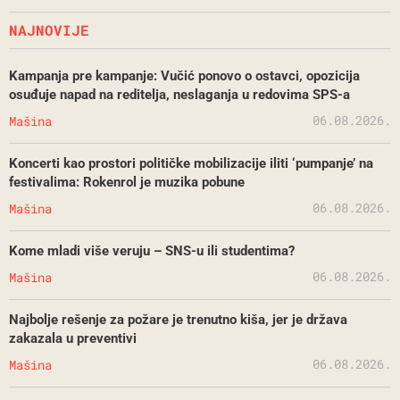
NAJNOVIJE
Kampanja pre kampanje: Vučić ponovo o ostavci, opozicija
osuđuje napad na reditelja, neslaganja u redovima SPS-a
06.08.2026.
Mašina
Koncerti kao prostori političke mobilizacije iliti ‘pumpanje’ na
festivalima: Rokenrol je muzika pobune
06.08.2026.
Mašina
Kome mladi više veruju – SNS-u ili studentima?
06.08.2026.
Mašina
Najbolje rešenje za požare je trenutno kiša, jer je država
zakazala u preventivi
06.08.2026.
Mašina