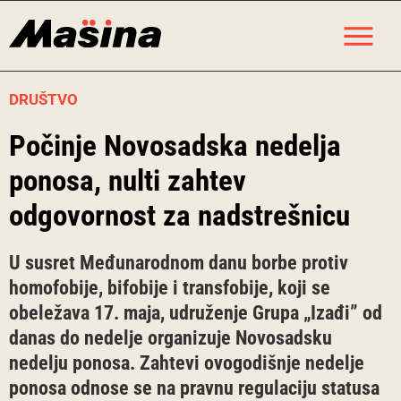
Skip
M
to
content
DRUŠTVO
Počinje Novosadska nedelja
ponosa, nulti zahtev
odgovornost za nadstrešnicu
U susret Međunarodnom danu borbe protiv
homofobije, bifobije i transfobije, koji se
obeležava 17. maja, udruženje Grupa „Izađi” od
danas do nedelje organizuje Novosadsku
nedelju ponosa. Zahtevi ovogodišnje nedelje
ponosa odnose se na pravnu regulaciju statusa