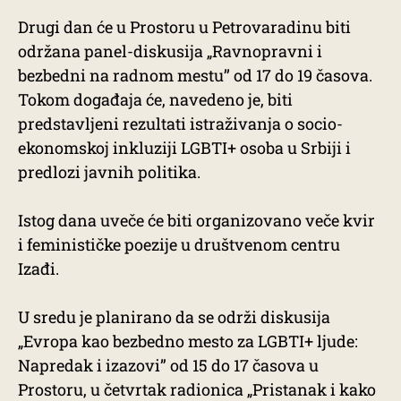
Drugi dan će u Prostoru u Petrovaradinu biti
održana panel-diskusija „Ravnopravni i
bezbedni na radnom mestu’’ od 17 do 19 časova.
Tokom događaja će, navedeno je, biti
predstavljeni rezultati istraživanja o socio-
ekonomskoj inkluziji LGBTI+ osoba u Srbiji i
predlozi javnih politika.
Istog dana uveče će biti organizovano veče kvir
i feminističke poezije u društvenom centru
Izađi.
U sredu je planirano da se održi diskusija
„Evropa kao bezbedno mesto za LGBTI+ ljude:
Napredak i izazovi” od 15 do 17 časova u
Prostoru, u četvrtak radionica „Pristanak i kako