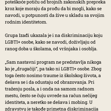
poteškoće potiču od brojnih zakonskih prepreka
kroz koje moraju da prođu da bi mogli, kako se
navodi, u potpunosti da žive u skladu sa svojim
rodnim identitetom.
Grupa Izađi ukazala je i na diskriminaciju koju
LGBTI+ osobe, kako se navodi, doživljaju od
ranog doba u školama, od vršnjaka i osoblja.
„Sam nastavni program ne predstavlja nikoga
ko je „drugačiji“, pa tako ni LGBTI+ osobe. Zbog
toga često nosimo traume iz školskog života, a
dešava se i da odustaju od obrazovanja. Pri
traženju posla, a i onda na samom radnom
mestu, često se čuju uvrede na račun nečijeg
identiteta, a neretko se dešava i mobing. U
zdravstvu je takođe primetna diskriminacija