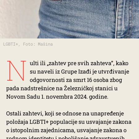
LGBTI+, Foto: Mašina
N
ulti ili „zahtev pre svih zahteva”, kako
su naveli iz Grupe Izađi je utvrđivanje
odgovornosti za smrt 16 osoba zbog
pada nadstrešnice na Železničkoj stanici u
Novom Sadu 1. novembra 2024. godine.
Ostali zahtevi, koji se odnose na unapređenje
položaja LGBTI+ populacije su usvajanje zakona
o istopolnim zajednicama, usvajanje zakona o
rodnom identitetu i poboljšanje zdravstvenih