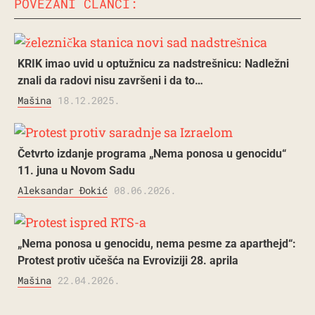
POVEZANI ČLANCI:
KRIK imao uvid u optužnicu za nadstrešnicu: Nadležni
znali da radovi nisu završeni i da to…
Mašina
18.12.2025.
Četvrto izdanje programa „Nema ponosa u genocidu“
11. juna u Novom Sadu
Aleksandar Đokić
08.06.2026.
„Nema ponosa u genocidu, nema pesme za aparthejd“:
Protest protiv učešća na Evroviziji 28. aprila
Mašina
22.04.2026.