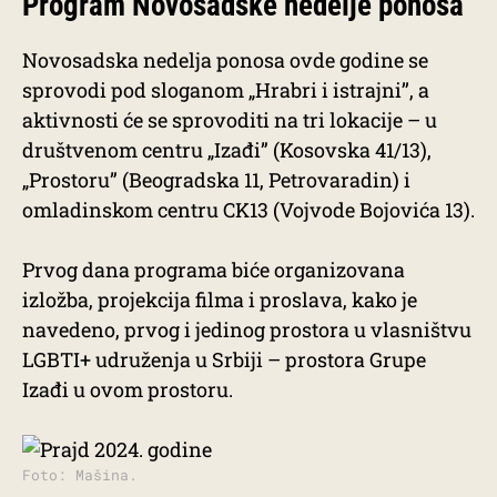
Program Novosadske nedelje ponosa
Novosadska nedelja ponosa ovde godine se
sprovodi pod sloganom „Hrabri i istrajni’’, a
aktivnosti će se sprovoditi na tri lokacije – u
društvenom centru „Izađi” (Kosovska 41/13),
„Prostoru” (Beogradska 11, Petrovaradin) i
omladinskom centru CK13 (Vojvode Bojovića 13).
Prvog dana programa biće organizovana
izložba, projekcija filma i proslava, kako je
navedeno, prvog i jedinog prostora u vlasništvu
LGBTI+ udruženja u Srbiji – prostora Grupe
Izađi u ovom prostoru.
Foto: Mašina.