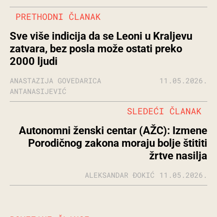
PRETHODNI ČLANAK
Sve više indicija da se Leoni u Kraljevu
zatvara, bez posla može ostati preko
2000 ljudi
ANASTAZIJA GOVEDARICA
11.05.2026.
ANTANASIJEVIĆ
SLEDEĆI ČLANAK
Autonomni ženski centar (AŽC): Izmene
Porodičnog zakona moraju bolje štititi
žrtve nasilja
ALEKSANDAR ĐOKIĆ
11.05.2026.