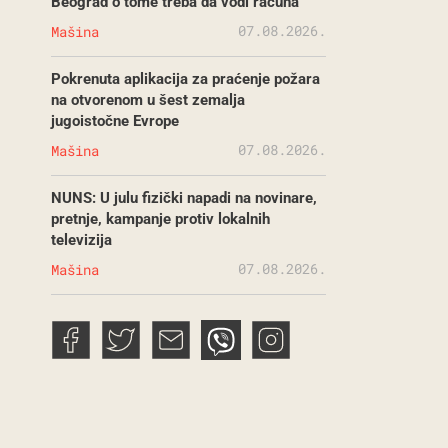
Beograd o tome treba da vodi računa
07.08.2026.
Mašina
Pokrenuta aplikacija za praćenje požara
na otvorenom u šest zemalja
jugoistočne Evrope
07.08.2026.
Mašina
NUNS: U julu fizički napadi na novinare,
pretnje, kampanje protiv lokalnih
televizija
07.08.2026.
Mašina