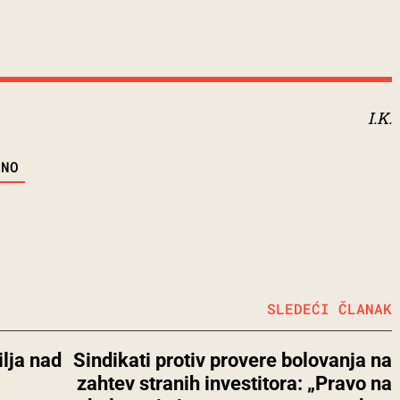
I.K.
DNO
SLEDEĆI ČLANAK
ilja nad
Sindikati protiv provere bolovanja na
zahtev stranih investitora: „Pravo na