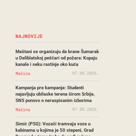
NAJNOVIJE
Meštani se organizuju da brane Šumarak
u Deliblatskoj peščari od požara: Kopaju
kanale i seku rastinje oko kuća
07.08.2026.
Mašina
Kampanja pre kampanje: Studenti
najavljuju obilaske terena širom Srbije,
SNS ponovo o neraspisanim izborima
07.08.2026.
Mašina
Simić (PSG): Vozači tramvaja voze u
kabinama u kojima je 50 stepeni, Grad