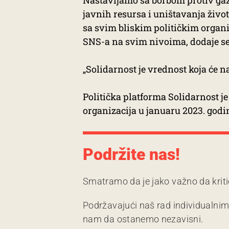
Nastavljamo sa borbom protiv gaže
javnih resursa i uništavanja život
sa svim bliskim političkim organi
SNS-a na svim nivoima, dodaje se
„Solidarnost je vrednost koja će naš
Politička platforma Solidarnost j
organizacija u januaru 2023. godi
Podržite nas!
Smatramo da je jako važno da kriti
Podržavajući naš rad individualni
nam da ostanemo nezavisni.