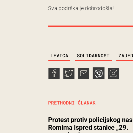
Sva podrška je dobrodošla!
TAGS
LEVICA
SOLIDARNOST
ZAJE
PRETHODNI ČLANAK
Protest protiv policijskog nas
Romima ispred stanice „29.