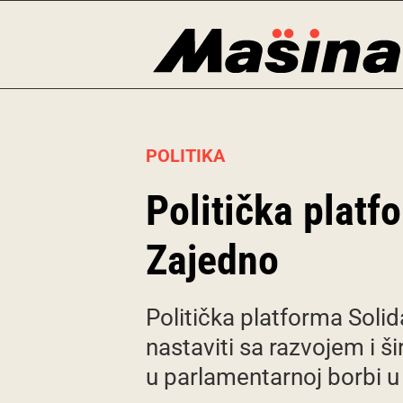
Skip
to
content
POLITIKA
Politička platf
Zajedno
Politička platforma Solid
nastaviti sa razvojem i š
u parlamentarnoj borbi u S