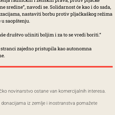
nja radničkih i ženskih prava, protiv pljačke
ne sredine“, navodi se. Solidarnost će kao i do sada,
zacijama, nastaviti borbu protiv pljačkaškog režima
 u saopštenju.
e društvo učiniti boljim i za to se vredi boriti.“
e stranci zajedno pristupila kao autonomna
ne.
čko novinarstvo ostane van komercijalnih interesa.
m donacijama iz zemlje i inostranstva pomažete