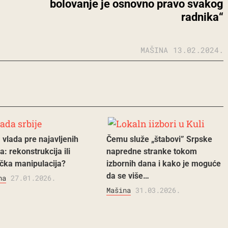
bolovanje je osnovno pravo svakog
radnika“
MAŠINA
13.02.2024.
 vlada pre najavljenih
Čemu služe „štabovi” Srpske
a: rekonstrukcija ili
napredne stranke tokom
ička manipulacija?
izbornih dana i kako je moguće
da se više…
na
27.01.2026.
Mašina
31.03.2026.