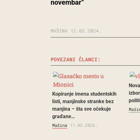
novembar“
MAŠINA
12.02.2024.
POVEZANI ČLANCI:
Nova
izbor
Kopiranje imena studentskih
polit
listi, manjinske stranke bez
manjina – šta sve očekuje
Maši
građane…
Mašina
11.03.2026.