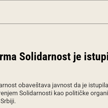
orma Solidarnost je istupi
arnost obaveštava javnost da je istupila
irenjem Solidarnosti kao političke organi
rbiji.