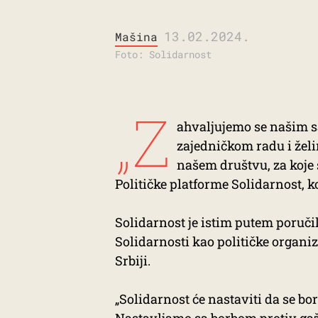
13.02.2024.
Mašina
Foto: Solidarnost
„Z
ahvaljujemo se našim s
zajedničkom radu i žel
našem društvu, za koje 
Političke platforme Solidarnost, ko
Solidarnost je istim putem poručil
Solidarnosti kao političke organiz
Srbiji.
„Solidarnost će nastaviti da se bor