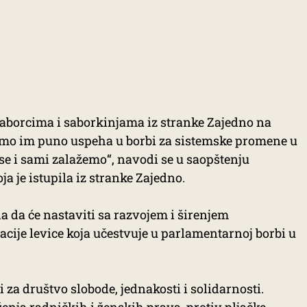
aborcima i saborkinjama iz stranke Zajedno na
imo im puno uspeha u borbi za sistemske promene u
se i sami zalažemo“, navodi se u saopštenju
ja je istupila iz stranke Zajedno.
a da će nastaviti sa razvojem i širenjem
acije levice koja učestvuje u parlamentarnoj borbi u
i za društvo slobode, jednakosti i solidarnosti.