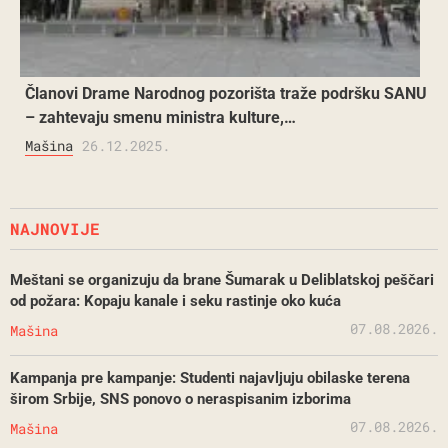
Članovi Drame Narodnog pozorišta traže podršku SANU
– zahtevaju smenu ministra kulture,…
Mašina
26.12.2025.
NAJNOVIJE
Meštani se organizuju da brane Šumarak u Deliblatskoj peščari
od požara: Kopaju kanale i seku rastinje oko kuća
07.08.2026.
Mašina
Kampanja pre kampanje: Studenti najavljuju obilaske terena
širom Srbije, SNS ponovo o neraspisanim izborima
07.08.2026.
Mašina