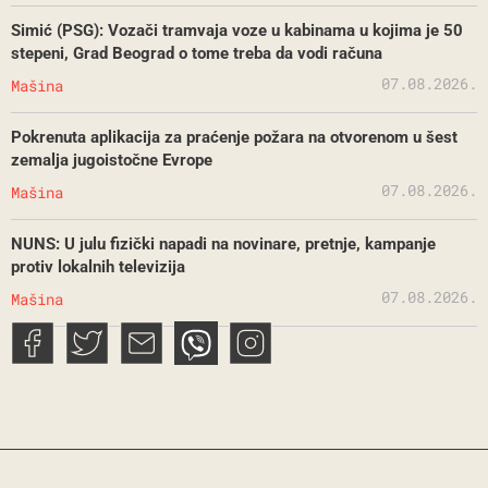
Simić (PSG): Vozači tramvaja voze u kabinama u kojima je 50
stepeni, Grad Beograd o tome treba da vodi računa
07.08.2026.
Mašina
Pokrenuta aplikacija za praćenje požara na otvorenom u šest
zemalja jugoistočne Evrope
07.08.2026.
Mašina
NUNS: U julu fizički napadi na novinare, pretnje, kampanje
protiv lokalnih televizija
07.08.2026.
Mašina