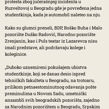
protesta zbog jučerašnjeg incidenta u
Ruzveltovoj u Beogradu gde je povređena jedna
studentkinja, kada je automobil naleteo na nju.
Kako su glumci preneli, BDP, Boško Buha i Malo
pozorište Duško Radović, Narodno pozorište
Zrenjanin, kao i Puls teatar iz Lazarevca nisu
imali predstave, ali podržavaju kolege i
koleginice.
„Duboko uznemireni pokušajem ubistva
studentkinje, koji se danas desio ispred
tehničkih fakulteta u Beogradu, na trotoaru,
prilikom petnaestominutnog odavanja pošte
preminulima u Novom Sadu, umetnički
ansambli svih beogradskih pozorišta, zajedno
sa Narodnim pozorištem u Beogradu, Srpskim