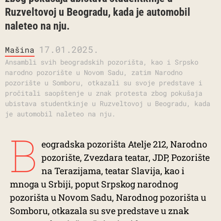
Ruzveltovoj u Beogradu, kada je automobil
naleteo na nju.
17.01.2025.
Mašina
Ansambli svih beogradskih pozorišta, kao i Srpsko
narodno pozorište u Novom Sadu, zatim Narodno
pozorište u Somboru, otkazali su svoje predstave i
pročitali saopštenje u znak protesta zbog pokušaja
ubistava studentkinje u Ruzveltovoj u Beogradu, kada
je automobil naleteo na nju.
B
eogradska pozorišta Atelje 212, Narodno
pozorište, Zvezdara teatar, JDP, Pozorište
na Terazijama, teatar Slavija, kao i
mnoga u Srbiji, poput Srpskog narodnog
pozorišta u Novom Sadu, Narodnog pozorišta u
Somboru, otkazala su sve predstave u znak