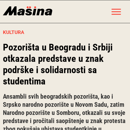
Skip
M
to
content
KULTURA
Pozorišta u Beogradu i Srbiji
otkazala predstave u znak
podrške i solidarnosti sa
studentima
Ansambli svih beogradskih pozorišta, kao i
Srpsko narodno pozorište u Novom Sadu, zatim
Narodno pozorište u Somboru, otkazali su svoje
predstave i pročitali saopštenje u znak protesta
zbog pokušaja ubistava studentkinje u