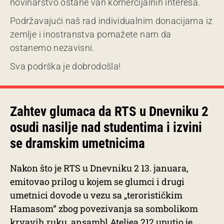
novinarstvo ostane van komercijalnih interesa.
Podržavajući naš rad individualnim donacijama iz
zemlje i inostranstva pomažete nam da
ostanemo nezavisni.
Sva podrška je dobrodošla!
Zahtev glumaca da RTS u Dnevniku 2
osudi nasilje nad studentima i izvini
se dramskim umetnicima
Nakon što je RTS u Dnevniku 2 13. januara,
emitovao prilog u kojem se glumci i drugi
umetnici dovode u vezu sa „terorističkim
Hamasom“ zbog povezivanja sa sombolikom
krvavih ruku, ansambl Ateljea 212 uputio je