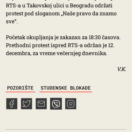
RTS-a u Takovskoj ulici u Beogradu održati
protest pod sloganom „Naše pravo da znamo
sve“.
Početak okupljanja je zakazan za 18:30 časova.
Prethodni protest ispred RTS-a održan je 12.
decembra, za vreme večernjeg dnevnika.
V.K.
TAGS
POZORIŠTE
STUDENSKE BLOKADE