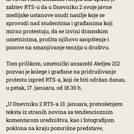
zahtev RTS-u da u Dnevniku 2 svoje javne
medijske ustanove osudi nasilje koje se
sprovodi nad studentima i građanima koji
mirno protestuju, da se izvini dramskim
umetnicima, pročita njihovo saopštenje i
pozove na smanjivanje tenzija u društvu.
Tom prilikom, umetnički ansambl Ateljea 212
pozvao je kolege i građane na pridruživanje
protestu ispred RTS-a, koji će biti održan danas,
u petak, 17. januara, od 18.30 h.
„U Dnevniku 2 RTS-a 13. januara, prenošenjem
teksta iz stranih novina sa tendencioznim
komentarom uredništva, kao i fotografijom
poklona na kraju pozorišne predstave,