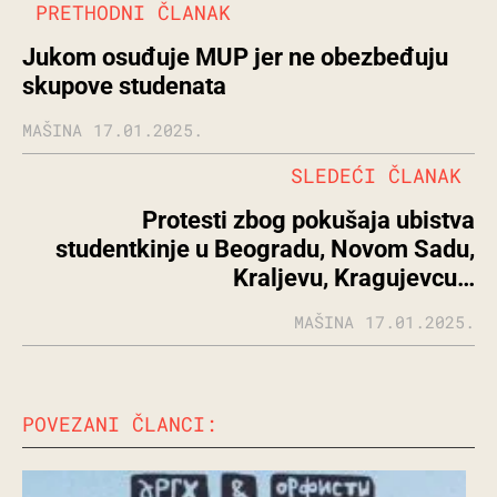
PRETHODNI ČLANAK
Jukom osuđuje MUP jer ne obezbeđuju
skupove studenata
MAŠINA
17.01.2025.
SLEDEĆI ČLANAK
Protesti zbog pokušaja ubistva
studentkinje u Beogradu, Novom Sadu,
Kraljevu, Kragujevcu…
MAŠINA
17.01.2025.
POVEZANI ČLANCI: