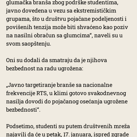
glumačka branša zbog podrške studentima,
javno dovedena u vezu sa ekstremističkim
grupama, što u društvu pojačane podeljenosti i
povišenih tenzija može biti shvaćeno kao poziv
na nasilni obračun sa glumcima“, naveli su u
svom saopštenju.
Oni su dodali da smatraju da je njihova
bezbednost na radu ugrožena:
„Javno targetiranje branše sa nacionalne
frekvencije RTS, u klimi gotovo svakodnevnog
nasilja dovodi do pojačanog osećanja ugrožene
bezbednosti“.
Podsetimo, studenti su putem društvenih mreža
najavili da će u petak, 17. januara, ispred zgrade