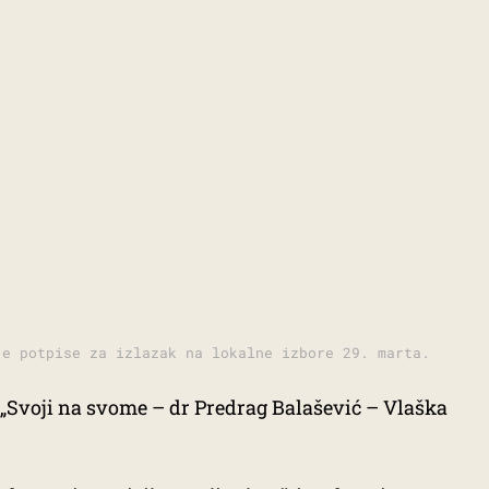
je potpise za izlazak na lokalne izbore 29. marta.
a „Svoji na svome – dr Predrag Balašević – Vlaška