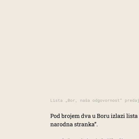
Lista „Bor, naša odgovornost” preda
Pod brojem dva u Boru izlazi list
narodna stranka”.