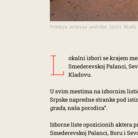
Predaja potpisa podrške listi Mladi
L
okalni izbori se krajem me
Smederevskoj Palanci, Sev
Kladovu.
U svim mestima na izbornim listić
Srpske napredne stranke pod ist
grada
, naša porodica”.
Izborne liste opozicionih aktera p
Smederevskoj Palanci, Boru i Sev