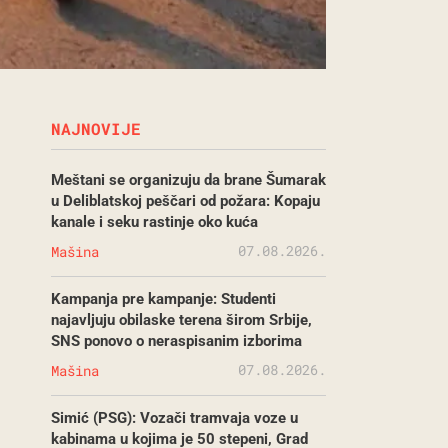
NAJNOVIJE
Meštani se organizuju da brane Šumarak
u Deliblatskoj peščari od požara: Kopaju
kanale i seku rastinje oko kuća
07.08.2026.
Mašina
Kampanja pre kampanje: Studenti
najavljuju obilaske terena širom Srbije,
SNS ponovo o neraspisanim izborima
07.08.2026.
Mašina
Simić (PSG): Vozači tramvaja voze u
kabinama u kojima je 50 stepeni, Grad