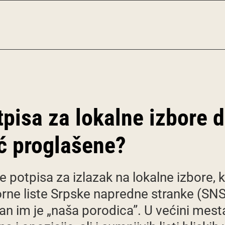
tpisa za lokalne izbore d
eć proglašene?
je potpisa za izlazak na lokalne izbore, 
borne liste Srpske napredne stranke (SNS
gan im je „naša porodica”. U većini mest