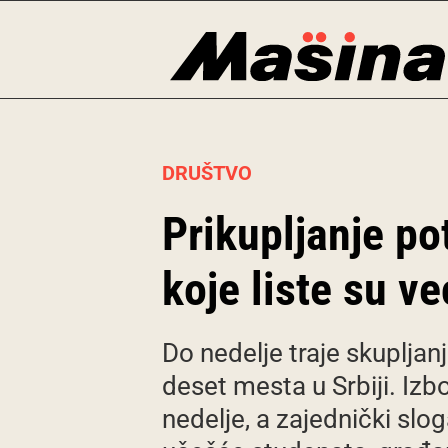
Skip
to
content
DRUŠTVO
Prikupljanje po
koje liste su v
Do nedelje traje skupljan
deset mesta u Srbiji. Iz
nedelje, a zajednički slo