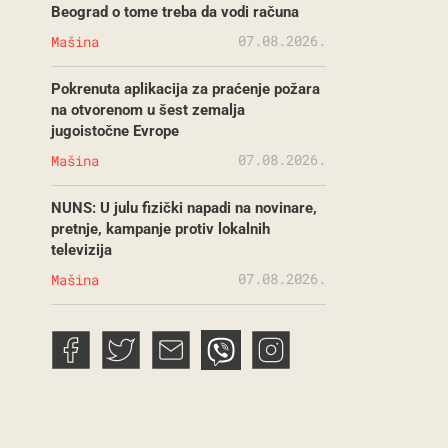
Beograd o tome treba da vodi računa
07.08.2026.
Mašina
Pokrenuta aplikacija za praćenje požara
na otvorenom u šest zemalja
jugoistočne Evrope
07.08.2026.
Mašina
NUNS: U julu fizički napadi na novinare,
pretnje, kampanje protiv lokalnih
televizija
07.08.2026.
Mašina