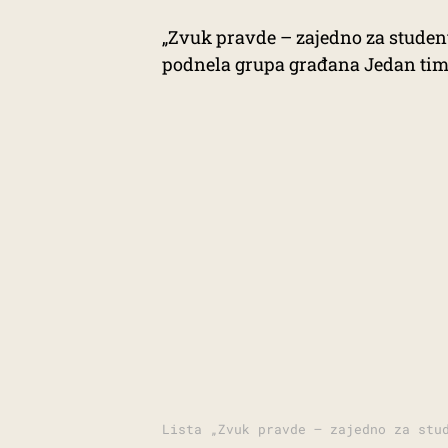
„Zvuk pravde – zajedno za studente
podnela grupa građana Jedan tim
Lista „Zvuk pravde – zajedno za stu