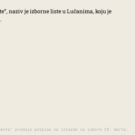
”, naziv je izborne liste u Lučanima, koju je
.
dente” predaje potpise za izlazak na izbore 29. marta.