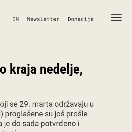
EN
Newsletter
Donacije
o kraja nedelje,
koji se 29. marta održavaju u
) proglašene su još prošle
a je do sada potvrđeno i