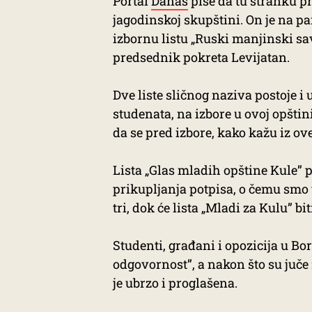
Portal
Danas
piše da tu stranku p
jagodinskoj skupštini. On je na 
izbornu listu „Ruski manjinski sav
predsednik pokreta Levijatan.
Dve liste sličnog naziva postoje i
studenata, na izbore u ovoj opštini
da se pred izbore, kako kažu iz ov
Lista „Glas mladih opštine Kule” 
prikupljanja potpisa, o čemu smo
tri, dok će lista „Mladi za Kulu” bi
Studenti, građani i opozicija u Bor
odgovornost”, a nakon što su juče 
je ubrzo i proglašena.