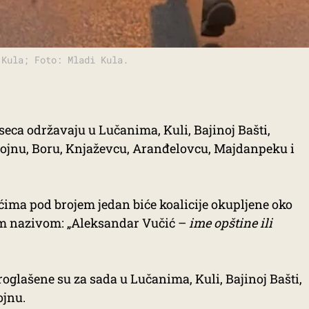
 Kula; Foto: Mladi Kula.
seca održavaju u Lučanima, Kuli, Bajinoj Bašti,
ojnu, Boru, Knjaževcu, Aranđelovcu, Majdanpeku i
ima pod brojem jedan biće koalicije okupljene oko
im nazivom: „Aleksandar Vučić –
ime opštine ili
roglašene su za sada u Lučanima, Kuli, Bajinoj Bašti,
ojnu.