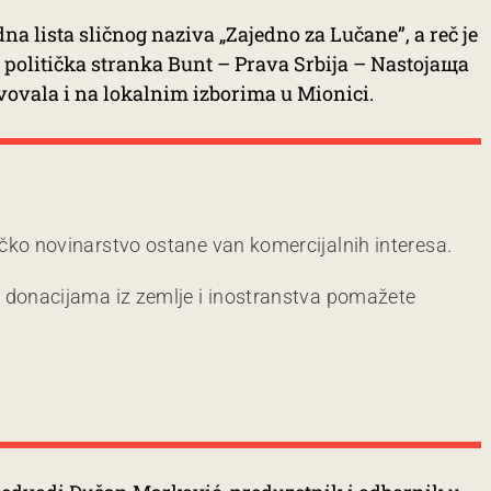
dna lista sličnog naziva „Zajedno za Lučane”, a reč je
oji politička stranka Bunt – Prava Srbija – Nastojaщa
tvovala i na lokalnim izborima u Mionici.
čko novinarstvo ostane van komercijalnih interesa.
m donacijama iz zemlje i inostranstva pomažete