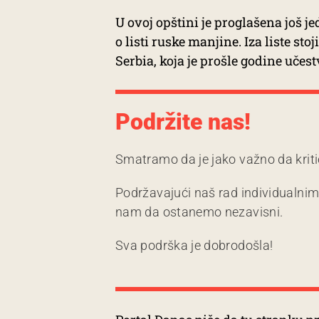
U ovoj opštini je proglašena još je
o listi ruske manjine. Iza liste st
Serbia, koja je prošle godine učes
Podržite nas!
Smatramo da je jako važno da kriti
Podržavajući naš rad individualni
nam da ostanemo nezavisni.
Sva podrška je dobrodošla!