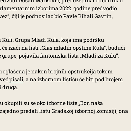
redvodi Dušan Marković, preduzetnik i odbornik u
parlamentarnim izborima 2022. godine predvodio
ez“, čiji je podnosilac bio Pavle Bihali Gavrin,
 u Kuli. Grupa Mladi Kula, koja ima podršku
 će izaći na listi „Glas mladih opštine Kula”, budući
e grupe, pojavila fantomska lista „Mladi za Kulu”.
proglašena je nakon brojnih opstrukcija tokom
 već
pisali
, a na izbornom listiću će biti pod brojem
ti druga.
u okupili su se oko izborne liste „Bor, naša
zajedno predali listu Gradskoj izbornoj komisiji, ona