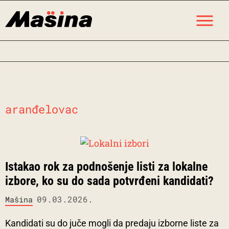
Skip
M
to
content
aranđelovac
Istakao rok za podnošenje listi za lokalne
izbore, ko su do sada potvrđeni kandidati?
09.03.2026.
Mašina
Kandidati su do juče mogli da predaju izborne liste za