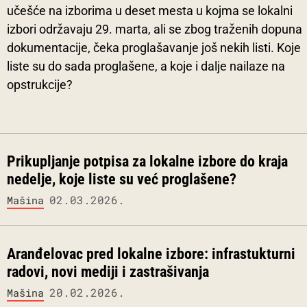
učešće na izborima u deset mesta u kojma se lokalni
izbori održavaju 29. marta, ali se zbog traženih dopuna
dokumentacije, čeka proglašavanje još nekih listi. Koje
liste su do sada proglašene, a koje i dalje nailaze na
opstrukcije?
Prikupljanje potpisa za lokalne izbore do kraja
nedelje, koje liste su već proglašene?
02.03.2026.
Mašina
Aranđelovac pred lokalne izbore: infrastukturni
radovi, novi mediji i zastrašivanja
20.02.2026.
Mašina