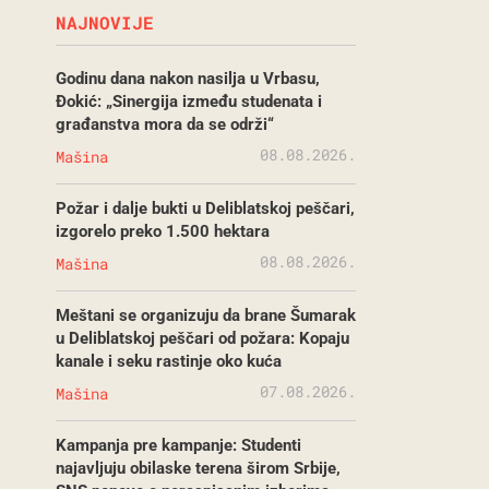
NAJNOVIJE
Godinu dana nakon nasilja u Vrbasu,
Đokić: „Sinergija između studenata i
građanstva mora da se održi“
08.08.2026.
Mašina
Požar i dalje bukti u Deliblatskoj peščari,
izgorelo preko 1.500 hektara
08.08.2026.
Mašina
Meštani se organizuju da brane Šumarak
u Deliblatskoj peščari od požara: Kopaju
kanale i seku rastinje oko kuća
07.08.2026.
Mašina
Kampanja pre kampanje: Studenti
najavljuju obilaske terena širom Srbije,