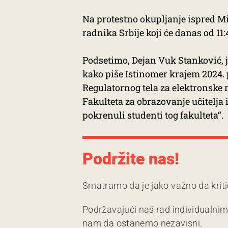
Na protestno okupljanje ispred M
radnika Srbije koji će danas od 1
Podsetimo, Dejan Vuk Stanković, j
kako piše Istinomer krajem 2024.
Regulatornog tela za elektronske m
Fakulteta za obrazovanje učitelja i
pokrenuli studenti tog fakulteta“.
Podržite nas!
Smatramo da je jako važno da kriti
Podržavajući naš rad individualni
nam da ostanemo nezavisni.