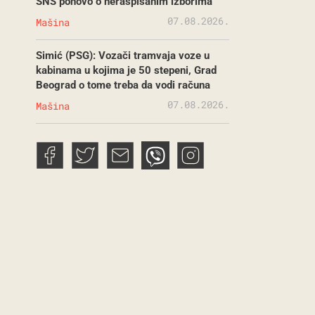
SNS ponovo o neraspisanim izborima
07.08.2026.
Mašina
Simić (PSG): Vozači tramvaja voze u
kabinama u kojima je 50 stepeni, Grad
Beograd o tome treba da vodi računa
07.08.2026.
Mašina