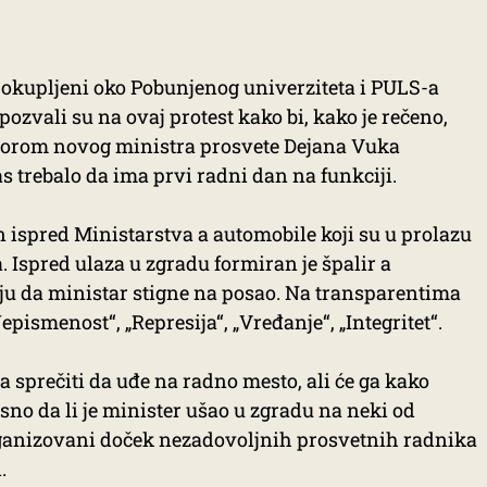
i okupljeni oko Pobunjenog univerziteta i PULS-a
pozvali su na ovaj protest kako bi, kako je rečeno,
zborom novog ministra prosvete Dejana Vuka
s trebalo da ima prvi radni dan na funkciji.
an ispred Ministarstva a automobile koji su u prolazu
 Ispred ulaza u zgradu formiran je špalir a
ju da ministar stigne na posao. Na transparentima
pismenost“, „Represija“, „Vređanje“, „Integritet“.
 sprečiti da uđe na radno mesto, ali će ga kako
asno da li je minister ušao u zgradu na neki od
rganizovani doček nezadovoljnih prosvetnih radnika
.