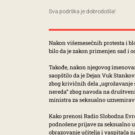
Sva podrška je dobrodošla!
Nakon višemesečnih protesta i blok
bilo da je zakon primenjen sad i o
Takođe, nakon njegovog imenovanj
saopštilo da je Dejan Vuk Stanko
zbog krivičnih dela „ugrožavanje s
nereda“ zbog navoda na društven
ministra za seksualno uznemirav
Kako prenosi Radio Slobodna Evrop
podnošene prijave za seksualno uz
obrazovanje učitelja i vaspitača 