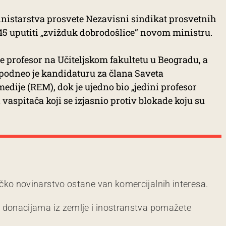
inistarstva prosvete Nezavisni sindikat prosvetnih
1:45 uputiti „zvižduk dobrodošlice“ novom ministru.
e profesor na Učiteljskom fakultetu u Beogradu, a
 podneo je kandidaturu za člana Saveta
edije (REM), dok je ujedno bio „jedini profesor
 vaspitača koji se izjasnio protiv blokade koju su
čko novinarstvo ostane van komercijalnih interesa.
m donacijama iz zemlje i inostranstva pomažete