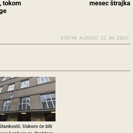
, tokom
mesec štrajka
ige
STEFAN ALEKSIĆ
22.04.2025.
Stanković: Uskoro će biti