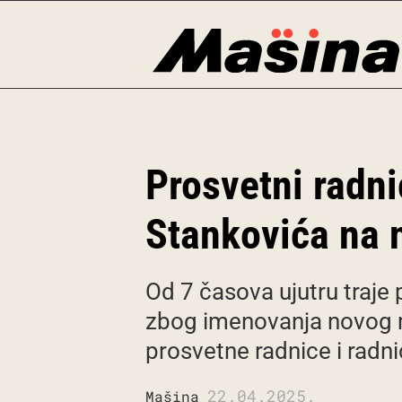
Skip
to
content
Prosvetni radni
Stankovića na
Od 7 časova ujutru traje
zbog imenovanja novog m
prosvetne radnice i radnic
22.04.2025.
Mašina