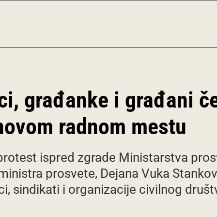
ci, građanke i građani 
 novom radnom mestu
 protest ispred zgrade Ministarstva pros
inistra prosvete, Dejana Vuka Stankovi
i, sindikati i organizacije civilnog društ