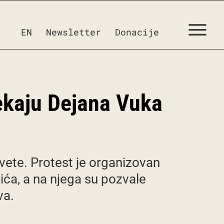
EN
Newsletter
Donacije
čekaju Dejana Vuka
vete. Protest je organizovan
ća, a na njega su pozvale
va.