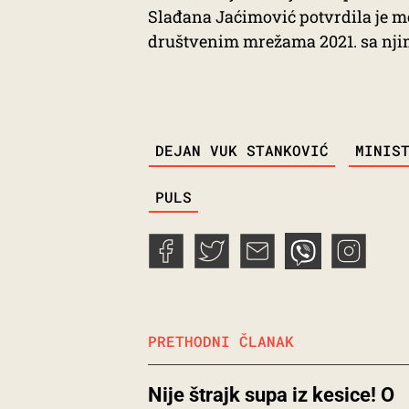
Slađana Jaćimović potvrdila je m
društvenim mrežama 2021. sa njim
TAGS
DEJAN VUK STANKOVIĆ
MINIS
PULS
PRETHODNI ČLANAK
Nije štrajk supa iz kesice! O