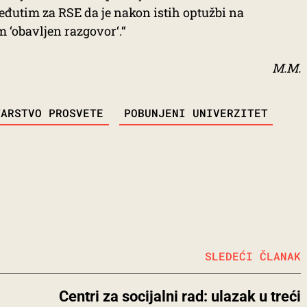
eđutim za RSE da je nakon istih optužbi na
 ‘obavljen razgovor‘.“
M.M.
TARSTVO PROSVETE
POBUNJENI UNIVERZITET
SLEDEĆI ČLANAK
Centri za socijalni rad: ulazak u treći