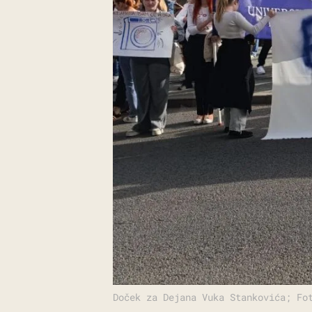
Doček za Dejana Vuka Stankovića; Fo