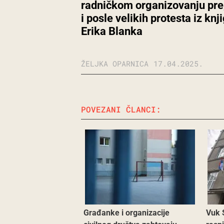
radničkom organizovanju pre
i posle velikih protesta iz knj
Erika Blanka
ŽELJKA OPARNICA
17.04.2025.
POVEZANI ČLANCI:
Građanke i organizacije
Vuk 