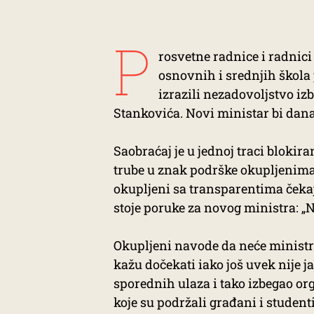
P
rosvetne radnice i radnic
osnovnih i srednjih škola 
izrazili nezadovoljstvo i
Stankovića. Novi ministar bi dana
Saobraćaj je u jednoj traci blokir
trube u znak podrške okupljenima.
okupljeni sa transparentima čeka
stoje poruke za novog ministra: „Ne
Okupljeni navode da neće ministra
kažu dočekati iako još uvek nije j
sporednih ulaza i tako izbegao o
koje su podržali građani i studenti