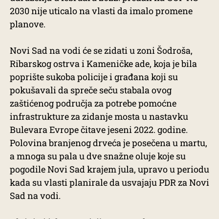
2030 nije uticalo na vlasti da imalo promene
planove.
Novi Sad na vodi će se zidati u zoni Šodroša,
Ribarskog ostrva i Kameničke ade, koja je bila
poprište sukoba policije i građana koji su
pokušavali da spreče seču stabala ovog
zaštićenog područja za potrebe pomoćne
infrastrukture za zidanje mosta u nastavku
Bulevara Evrope čitave jeseni 2022. godine.
Polovina branjenog drveća je posečena u martu,
a mnoga su pala u dve snažne oluje koje su
pogodile Novi Sad krajem jula, upravo u periodu
kada su vlasti planirale da usvajaju PDR za Novi
Sad na vodi.