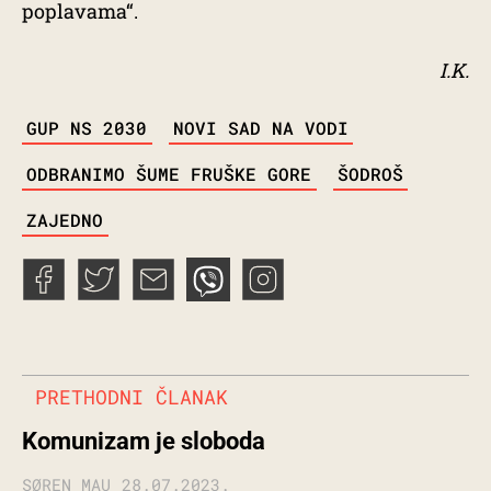
poplavama“.
I.K.
TAGS
GUP NS 2030
NOVI SAD NA VODI
ODBRANIMO ŠUME FRUŠKE GORE
ŠODROŠ
ZAJEDNO
PRETHODNI ČLANAK
Komunizam je sloboda
SØREN MAU
28.07.2023.