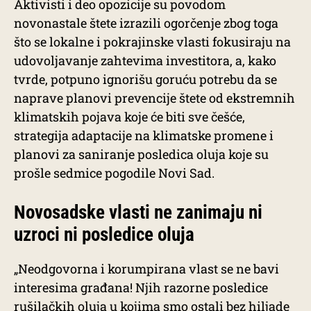
Aktivisti i deo opozicije su povodom
novonastale štete izrazili ogorčenje zbog toga
što se lokalne i pokrajinske vlasti fokusiraju na
udovoljavanje zahtevima investitora, a, kako
tvrde, potpuno ignorišu goruću potrebu da se
naprave planovi prevencije štete od ekstremnih
klimatskih pojava koje će biti sve češće,
strategija adaptacije na klimatske promene i
planovi za saniranje posledica oluja koje su
prošle sedmice pogodile Novi Sad.
Novosadske vlasti ne zanimaju ni
uzroci ni posledice oluja
„Neodgovorna i korumpirana vlast se ne bavi
interesima građana! Njih razorne posledice
rušilačkih oluja u kojima smo ostali bez hiljade