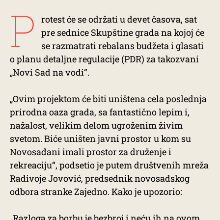
P
rotest će se održati u devet časova, sat
pre sednice Skupštine grada na kojoj će
se razmatrati rebalans budžeta i glasati
o planu detaljne regulacije (PDR) za takozvani
„Novi Sad na vodi“.
„Ovim projektom će biti uništena cela poslednja
prirodna oaza grada, sa fantastično lepim i,
nažalost, velikim delom ugroženim živim
svetom. Biće uništen javni prostor u kom su
Novosađani imali prostor za druženje i
rekreaciju“, podsetio je putem društvenih mreža
Radivoje Jovović, predsednik novosadskog
odbora stranke Zajedno. Kako je upozorio:
„Razloga za borbu je bezbroj i neću ih na ovom