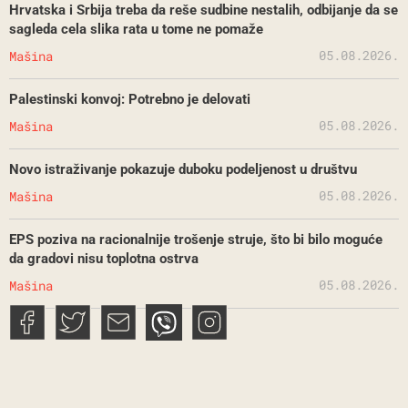
Hrvatska i Srbija treba da reše sudbine nestalih, odbijanje da se
sagleda cela slika rata u tome ne pomaže
05.08.2026.
Mašina
Palestinski konvoj: Potrebno je delovati
05.08.2026.
Mašina
Novo istraživanje pokazuje duboku podeljenost u društvu
05.08.2026.
Mašina
EPS poziva na racionalnije trošenje struje, što bi bilo moguće
da gradovi nisu toplotna ostrva
05.08.2026.
Mašina