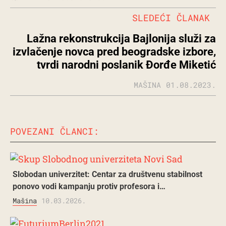
SLEDEĆI ČLANAK
Lažna rekonstrukcija Bajlonija služi za
izvlačenje novca pred beogradske izbore,
tvrdi narodni poslanik Đorđe Miketić
MAŠINA
01.08.2023.
POVEZANI ČLANCI:
Slobodan univerzitet: Centar za društvenu stabilnost
ponovo vodi kampanju protiv profesora i…
Mašina
10.03.2026.