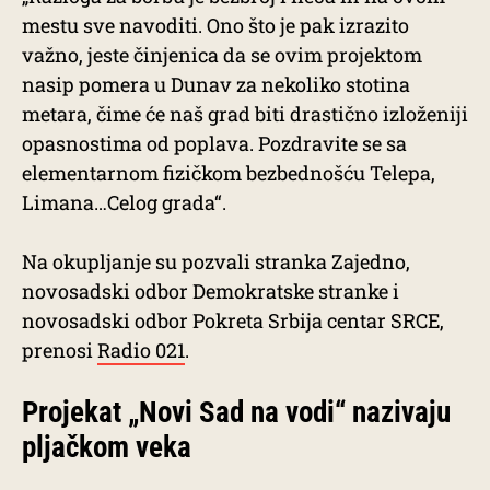
mestu sve navoditi. Ono što je pak izrazito
važno, jeste činjenica da se ovim projektom
nasip pomera u Dunav za nekoliko stotina
metara, čime će naš grad biti drastično izloženiji
opasnostima od poplava. Pozdravite se sa
elementarnom fizičkom bezbednošću Telepa,
Limana…Celog grada“.
Na okupljanje su pozvali stranka Zajedno,
novosadski odbor Demokratske stranke i
novosadski odbor Pokreta Srbija centar SRCE,
prenosi
Radio 021
.
Projekat „Novi Sad na vodi“ nazivaju
pljačkom veka