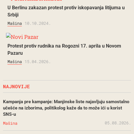
U Berlinu zakazan protest protiv iskopavanja litijuma u
Srbiji
Mašina
10.10.2024.
Protest protiv rudnika na Rogozni 17. aprila u Novom
Pazaru
Mašina
15.04.2026.
NAJNOVIJE
Kampanja pre kampanje: Manjinske liste najavljuju samostalno
učešće na izborima, politikolog kaže da to može ići u korist
SNS-u
05.08.2026.
Mašina