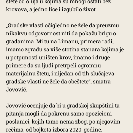
štete od oluja u kojima su mnogi ostali bez
krovova, a jedno lice i izgubilo život.
„Gradske vlasti očigledno ne žele da preuzmu
nikakvu odgovornost niti da pokažu brigu o
građanima. Mi tu na Limanu, primera radi,
imamo zgradu sa više stotina stanara kojima je
u potpunosti uništen krov, imamo i druge
primere da su ljudi pretrpeli ogromnu
materijalnu štetu, i nijedan od tih slučajeva
gradske vlasti ne žele da obeštete“, smatra
Jovović.
Jovović ocenjuje da bi u gradskoj skupštini ta
pitanja mogli da pokrenu samo opozicioni
poslanici, kojih tamo nema zbog, po njegovim
rečima, od bojkota izbora 2020. godine.