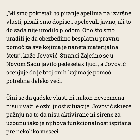
„Mi smo pokretali to pitanje apelima na izvršne
vlasti, pisali smo dopise i apelovali javno, ali to
do sada nije urodilo plodom. Ono što smo
uradili je da obezbedimo besplatnu pravnu
pomoć za sve kojima je naneta materijalna
šteta“, kaže Jovović. Stranci Zajedno se u
Novom Sadu javilo pedesetak ljudi, a Jovović
ocenjuje da je broj onih kojima je pomoć
potrebna daleko veći.
Čini se da gadske vlasti ni nakon nevremena
nisu uvažile ozbiljnost situacije. Jovović skreće
pažnju na to da nisu aktivirane ni sirene za
uzbunu iako je njihova funkcionalnost ispitana
pre nekoliko meseci.