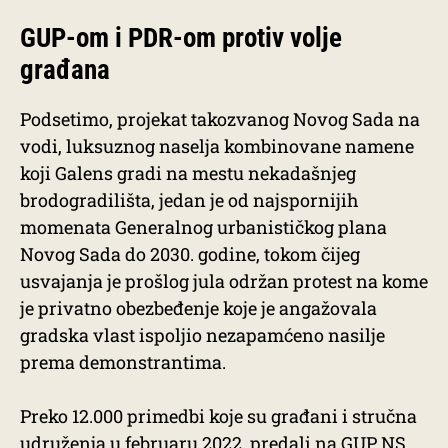
GUP-om i PDR-om protiv volje
građana
Podsetimo, projekat takozvanog Novog Sada na
vodi, luksuznog naselja kombinovane namene
koji Galens gradi na mestu nekadašnjeg
brodogradilišta, jedan je od najspornijih
momenata Generalnog urbanističkog plana
Novog Sada do 2030. godine, tokom čijeg
usvajanja je prošlog jula održan protest na kome
je privatno obezbeđenje koje je angažovala
gradska vlast ispoljio nezapamćeno nasilje
prema demonstrantima.
Preko 12.000 primedbi koje su građani i stručna
udruženja u februaru 2022. predali na GUP NS