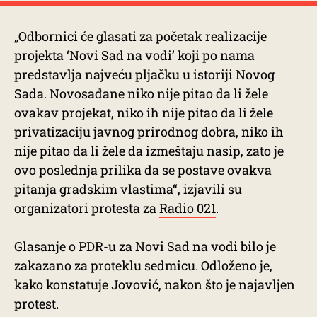
„Odbornici će glasati za početak realizacije
projekta ‘Novi Sad na vodi’ koji po nama
predstavlja najveću pljačku u istoriji Novog
Sada. Novosađane niko nije pitao da li žele
ovakav projekat, niko ih nije pitao da li žele
privatizaciju javnog prirodnog dobra, niko ih
nije pitao da li žele da izmeštaju nasip, zato je
ovo poslednja prilika da se postave ovakva
pitanja gradskim vlastima“, izjavili su
organizatori protesta za
Radio 021
.
Glasanje o PDR-u za Novi Sad na vodi bilo je
zakazano za proteklu sedmicu. Odloženo je,
kako konstatuje Jovović, nakon što je najavljen
protest.