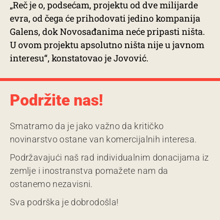
„Reč je o, podsećam, projektu od dve milijarde
evra, od čega će prihodovati jedino kompanija
Galens, dok Novosađanima neće pripasti ništa.
U ovom projektu apsolutno ništa nije u javnom
interesu“, konstatovao je Jovović.
Podržite nas!
Smatramo da je jako važno da kritičko
novinarstvo ostane van komercijalnih interesa.
Podržavajući naš rad individualnim donacijama iz
zemlje i inostranstva pomažete nam da
ostanemo nezavisni.
Sva podrška je dobrodošla!