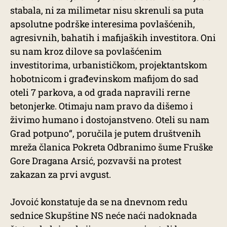
stabala, ni za milimetar nisu skrenuli sa puta
apsolutne podrške interesima povlašćenih,
agresivnih, bahatih i mafijaških investitora. Oni
su nam kroz dilove sa povlašćenim
investitorima, urbanističkom, projektantskom
hobotnicom i građevinskom mafijom do sad
oteli 7 parkova, a od grada napravili rerne
betonjerke. Otimaju nam pravo da dišemo i
živimo humano i dostojanstveno. Oteli su nam
Grad potpuno“, poručila je putem društvenih
mreža članica Pokreta Odbranimo šume Fruške
Gore Dragana Arsić, pozvavši na protest
zakazan za prvi avgust.
Jovoić konstatuje da se na dnevnom redu
sednice Skupštine NS neće naći nadoknada