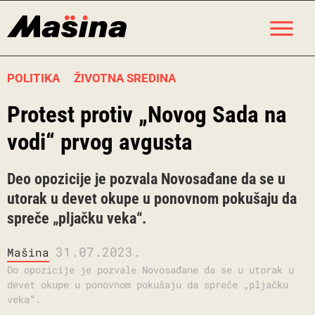
Skip
M
to
content
POLITIKA
ŽIVOTNA SREDINA
Protest protiv „Novog Sada na
vodi“ prvog avgusta
Deo opozicije je pozvala Novosađane da se u
utorak u devet okupe u ponovnom pokušaju da
spreče „pljačku veka“.
31.07.2023.
Mašina
Do opozicije je pozvale Novosađane da se u utorak u
devet okupe u ponovnom pokušaju da spreče „pljačku
veka“.