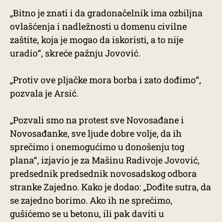
„Bitno je znati i da gradonačelnik ima ozbiljna
ovlašćenja i nadležnosti u domenu civilne
zaštite, koja je mogao da iskoristi, a to nije
uradio“, skreće pažnju Jovović.
„Protiv ove pljačke mora borba i zato dođimo“,
pozvala je Arsić.
„Pozvali smo na protest sve Novosađane i
Novosađanke, sve ljude dobre volje, da ih
sprečimo i onemogućimo u donošenju tog
plana“, izjavio je za Mašinu Radivoje Jovović,
predsednik predsednik novosadskog odbora
stranke Zajedno. Kako je dodao: „Dođite sutra, da
se zajedno borimo. Ako ih ne sprečimo,
gušićemo se u betonu, ili pak daviti u