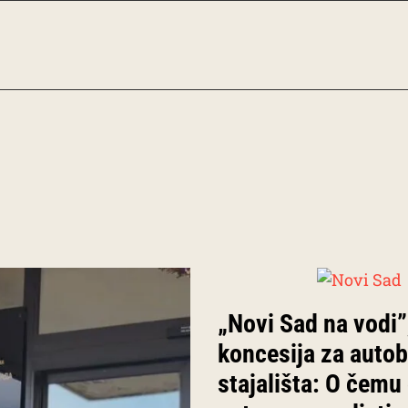
„Novi Sad na vodi”
koncesija za auto
stajališta: O čemu