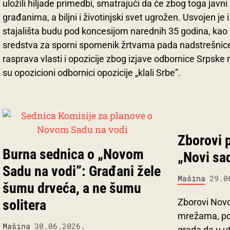
uložili hiljade primedbi, smatrajući da će zbog toga javni
građanima, a biljni i životinjski svet ugrožen. Usvojen je
stajališta budu pod koncesijom narednih 35 godina, kao 
sredstva za sporni spomenik žrtvama pada nadstrešnice.
rasprava vlasti i opozicije zbog izjave odbornice Srpsk
su opozicioni odbornici opozicije „klali Srbe”.
Zborovi 
Burna sednica o „Novom
„Novi sad
Sadu na vodi”: Građani žele
Mašina
29.0
šumu drveća, a ne šumu
Zborovi Nov
solitera
mrežama, po
Mašina
30.06.2026.
grada da u ut