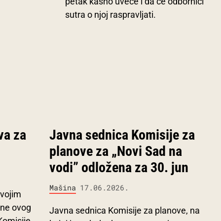
petak kasno uveče i da će odbornici
sutra o njoj raspravljati.
va za
Javna sednica Komisije za
planove za „Novi Sad na
vodi” odložena za 30. jun
Mašina
17.06.2026.
vojim
ane ovog
Javna sednica Komisije za planove, na
 Komisije