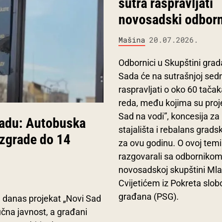
sutra raspravljati
novosadski odborn
Mašina
20.07.2026.
Odbornici u Skupštini gra
Sada će na sutrašnjoj sedn
raspravljati o oko 60 tač
reda, među kojima su proj
Sad na vodi”, koncesija z
Sadu: Autobuska
stajališta i rebalans grad
 zgrade do 14
za ovu godinu. O ovoj tem
razgovarali sa odbornikom
novosadskoj skupštini M
Cvijetićem iz Pokreta slob
građana (PSG).
u danas projekat „Novi Sad
ručna javnost, a građani