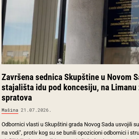
Završena sednica Skupštine u Novom 
stajališta idu pod koncesiju, na Limanu
spratova
Mašina
21.07.2026.
Odbornici vlasti u Skupštini grada Novog Sada usvojili s
na vodi", protiv kog su se bunili opozicioni odbornici i st