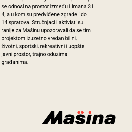
se odnosi na prostor između Limana 3 i
4, a u kom su predviđene zgrade i do
14 spratova. Stručnjaci i aktivisti su
ranije za Mašinu upozoravali da se tim
projektom izuzetno vredan biljni,
životni, sportski, rekreativni i uopšte
javni prostor, trajno oduzima
građanima.