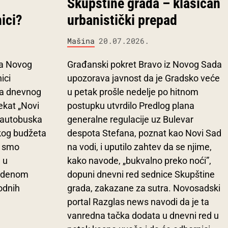
Skupštine grada – klasičan
ici?
urbanistički prepad
Mašina
20.07.2026.
da Novog
Građanski pokret Bravo iz Novog Sada
ici
upozorava javnost da je Gradsko veće
aka dnevnog
u petak prošle nedelje po hitnom
ekat „Novi
postupku utvrdilo Predlog plana
a autobuska
generalne regulacije uz Bulevar
skog budžeta
despota Stefana, poznat kao Novi Sad
i smo
na vodi, i uputilo zahtev da se njime,
 u
kako navode, „bukvalno preko noći”,
ladenom
dopuni dnevni red sednice Skupštine
odnih
grada, zakazane za sutra. Novosadski
portal Razglas news navodi da je ta
vanredna tačka dodata u dnevni red u