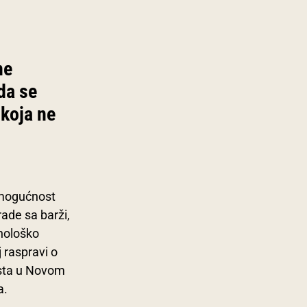
ne
da se
 koja ne
 mogućnost
ade sa barži,
nološko
j raspravi o
osta u Novom
a.