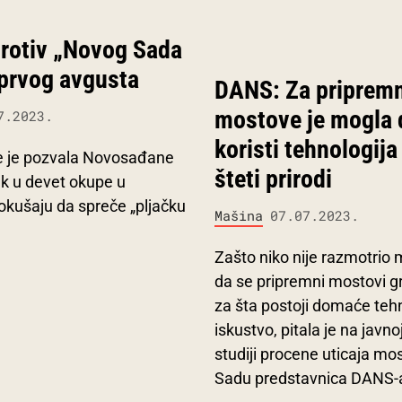
protiv „Novog Sada
 prvog avgusta
DANS: Za priprem
mostove je mogla 
7.2023.
koristi tehnologija
e je pozvala Novosađane
šteti prirodi
ak u devet okupe u
kušaju da spreče „pljačku
Mašina
07.07.2023.
Zašto niko nije razmotrio
da se pripremni mostovi gr
za šta postoji domaće teh
iskustvo, pitala je na javno
studiji procene uticaja m
Sadu predstavnica DANS-