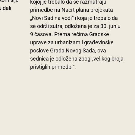
kojoj je trebalo da se razmatraju
u dali
primedbe na Nacrt plana projekata
„Novi Sad na vodi“ i koja je trebalo da
se održi sutra, odložena je za 30. jun u
9 časova. Prema rečima Gradske
uprave za urbanizam i građevinske
poslove Grada Novog Sada, ova
sednica je odložena zbog „velikog broja
pristiglih primedbi“.