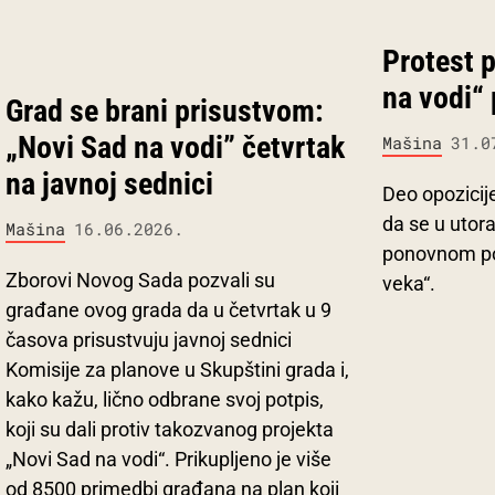
Protest 
na vodi“
Grad se brani prisustvom:
„Novi Sad na vodi” četvrtak
Mašina
31.0
na javnoj sednici
Deo opozicij
da se u utor
Mašina
16.06.2026.
ponovnom po
Zborovi Novog Sada pozvali su
veka“.
građane ovog grada da u četvrtak u 9
časova prisustvuju javnoj sednici
Komisije za planove u Skupštini grada i,
kako kažu, lično odbrane svoj potpis,
koji su dali protiv takozvanog projekta
„Novi Sad na vodi“. Prikupljeno je više
od 8500 primedbi građana na plan koji