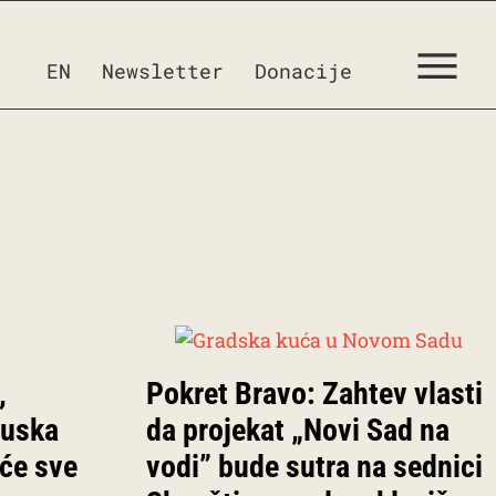
EN
Newsletter
Donacije
,
Pokret Bravo: Zahtev vlasti
buska
da projekat „Novi Sad na
 će sve
vodi” bude sutra na sednici