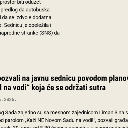
 prostor biti oduzet
 i predlog da autobuska
i da se izdvoje dodatna
 Sednicu je obeležila i
e napredne stranke (SNS) da
pozvali na javnu sednicu povodom plano
 na vodi“ koja će se održati sutra
6.2026.
og Sada zajedno su sa mesnom zajednicom Liman 3 na s
d parolom „Kaži NE Novom Sadu na vodi!“, pozvali građ
orak, 30. juna, od 8.30 časova prisustvuju javnoj sednici