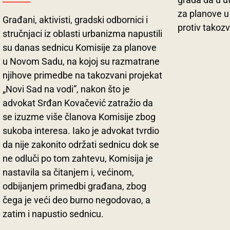
za planove u 
Građani, aktivisti, gradski odbornici i
protiv takoz
stručnjaci iz oblasti urbanizma napustili
su danas sednicu Komisije za planove
u Novom Sadu, na kojoj su razmatrane
njihove primedbe na takozvani projekat
„Novi Sad na vodi”, nakon što je
advokat Srđan Kovačević zatražio da
se izuzme više članova Komisije zbog
sukoba interesa. Iako je advokat tvrdio
da nije zakonito održati sednicu dok se
ne odluči po tom zahtevu, Komisija je
nastavila sa čitanjem i, većinom,
odbijanjem primedbi građana, zbog
čega je veći deo burno negodovao, a
zatim i napustio sednicu.