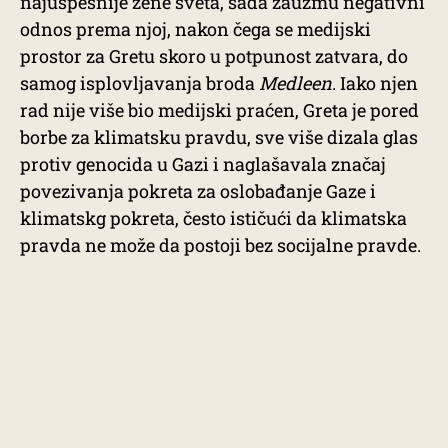
najuspešnije žene sveta, sada zauzmu negativni
odnos prema njoj, nakon čega se medijski
prostor za Gretu skoro u potpunost zatvara, do
samog isplovljavanja broda
Medleen
. Iako njen
rad nije više bio medijski praćen, Greta je pored
borbe za klimatsku pravdu, sve više dizala glas
protiv genocida u Gazi i naglašavala značaj
povezivanja pokreta za oslobađanje Gaze i
klimatskg pokreta, često ističući da klimatska
pravda ne može da postoji bez socijalne pravde.