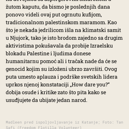
žutom kaputu, da bismo je poslednjih dana
ponovo videli ovaj put ogrnutu kufijom,
tradicionalnom palestinskom maramom. Kao
što je nekada jedrilicom išla na klimatski samit
u Njujork, tako je isto brodom zajedno sa drugim
aktivistima pokušavala da probije Izraelsku
blokadu Palestine i ljudima donese
humanitarnu pomoć ali i tračak nade da će se
genocid kojim su izloženi ubrzo završiti. Ovog
puta umesto aplauza i podrške svetskih lidera
uprkos njenoj konstataciji „How dare you?“
dobija osude i kritike zato što pita kako se
usuđjujete da ubijate jedan narod.
Madleen pred ispoljovljavanje iz Katanje; Foto: Tan
Safi (Freedom Flotilla Volunteer)