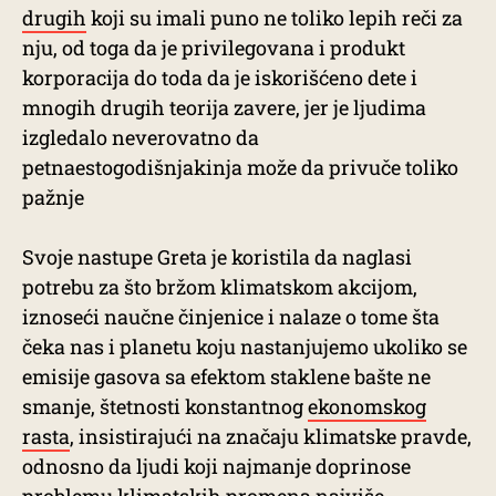
drugih
koji su imali puno ne toliko lepih reči za
nju, od toga da je privilegovana i produkt
korporacija do toda da je iskorišćeno dete i
mnogih drugih teorija zavere, jer je ljudima
izgledalo neverovatno da
petnaestogodišnjakinja može da privuče toliko
pažnje
Svoje nastupe Greta je koristila da naglasi
potrebu za što bržom klimatskom akcijom,
iznoseći naučne činjenice i nalaze o tome šta
čeka nas i planetu koju nastanjujemo ukoliko se
emisije gasova sa efektom staklene bašte ne
smanje, štetnosti konstantnog
ekonomskog
rasta
, insistirajući na značaju klimatske pravde,
odnosno da ljudi koji najmanje doprinose