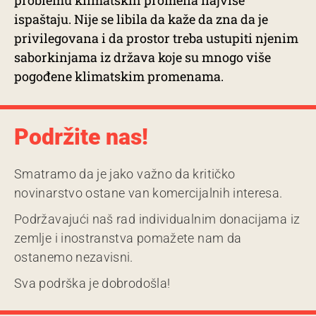
problemu klimatskih promena najviše
ispaštaju. Nije se libila da kaže da zna da je
privilegovana i da prostor treba ustupiti njenim
saborkinjama iz država koje su mnogo više
pogođene klimatskim promenama.
Podržite nas!
Smatramo da je jako važno da kritičko
novinarstvo ostane van komercijalnih interesa.
Podržavajući naš rad individualnim donacijama iz
zemlje i inostranstva pomažete nam da
ostanemo nezavisni.
Sva podrška je dobrodošla!