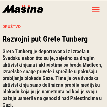
Skip
M
to
content
DRUŠTVO
Razvojni put Grete Tunberg
Greta Tunberg je deportovana iz Izraela u
Švedsku nakon što su je, zajedno sa drugim
aktivistkinjama i aktivistima sa broda Madleen,
izraelske snage privele i sprečile u pokušaju
probijanja blokade Gaze. Time je ova švedska
aktivistkinja samo delimično probila medijsku
blokadu koja joj je nametnuta od kad je svoju
pažnju usmerila na genocid nad Palestincima u
Gazi.