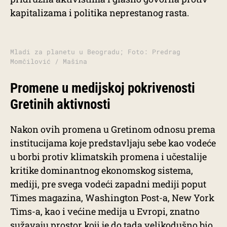
kapitalizama i politika neprestanog rasta.
Mladi za planetu u Beogradu; Foto: Predrag
Momčilović / Mašina
Promene u medijskoj pokrivenosti
Gretinih aktivnosti
Nakon ovih promena u Gretinom odnosu prema
institucijama koje predstavljaju sebe kao vodeće
u borbi protiv klimatskih promena i učestalije
kritike dominantnog ekonomskog sistema,
mediji, pre svega vodeći zapadni mediji poput
Times magazina, Washington Post-a, New York
Tims-a, kao i većine medija u Evropi, znatno
sužavaju prostor koji je do tada velikodušno bio