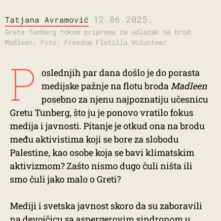
12.06.2025.
Tatjana Avramović
Greta Tunberg tokom priprema za odlazak na brod
Madleen; Foto: Freedom Flotilla Volunteer
P
oslednjih par dana došlo je do porasta
medijske pažnje na flotu broda
Madleen
posebno za njenu najpoznatiju učesnicu
Gretu Tunberg, što ju je ponovo vratilo fokus
medija i javnosti. Pitanje je otkud ona na brodu
među aktivistima koji se bore za slobodu
Palestine, kao osobe koja se bavi klimatskim
aktivizmom? Zašto nismo dugo čuli ništa ili
smo čuli jako malo o Greti?
Mediji i svetska javnost skoro da su zaboravili
na devojčicu sa aspergerovim sindronom u