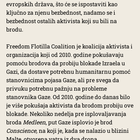
evropskih država, što će se ispostaviti kao
ključno za njenu bezbednost, nadamo se i
bezbednost ostalih aktivista koji su bili na
brodu.
Freedom Flotilla Coalition je koalicija aktivista i
organizacija koji od 2010. godine pokušavaju
pomoću brodova da probiju blokade Izraela u
Gazi, da dostave potrebnu humanitarnu pomoć
stanovnicima pojasa Gaze, ali pre svega da
privuku potrebnu pažnju na probleme
stanovnika Gaze. Od 2010. godine do danas bilo
je više pokušaja aktivista da brodom probiju ove
blokade. Nekoliko nedelja pre isplovaljavanja
broda
Medleen
, put Gaze isplovio je brod
Conscience,
na koji je, kada se nalazio u blizini
Malte, otvorena vatra iz dva drona,