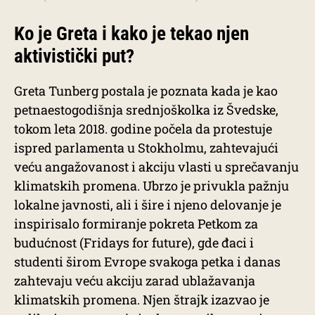
Ko je Greta i kako je tekao njen
aktivistički put?
Greta Tunberg postala je poznata kada je kao
petnaestogodišnja srednjoškolka iz Švedske,
tokom leta 2018. godine počela da protestuje
ispred parlamenta u Stokholmu, zahtevajući
veću angažovanost i akciju vlasti u sprečavanju
klimatskih promena. Ubrzo je privukla pažnju
lokalne javnosti, ali i šire i njeno delovanje je
inspirisalo formiranje pokreta Petkom za
budućnost (Fridays for future), gde đaci i
studenti širom Evrope svakoga petka i danas
zahtevaju veću akciju zarad ublažavanja
klimatskih promena. Njen štrajk izazvao je