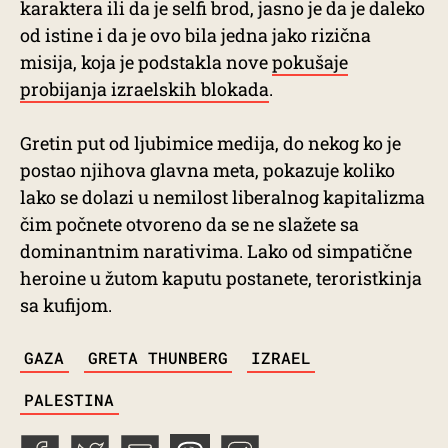
karaktera ili da je selfi brod, jasno je da je daleko
od istine i da je ovo bila jedna jako rizična
misija, koja je podstakla nove
pokušaje
probijanja izraelskih blokada
.
Gretin put od ljubimice medija, do nekog ko je
postao njihova glavna meta, pokazuje koliko
lako se dolazi u nemilost liberalnog kapitalizma
čim počnete otvoreno da se ne slažete sa
dominantnim narativima. Lako od simpatične
heroine u žutom kaputu postanete, teroristkinja
sa kufijom.
TAGS
GAZA
GRETA THUNBERG
IZRAEL
PALESTINA