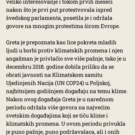
veliko interesovanje i tokom prvih meseci
nakon što je prvi put protestvovala ispred
švedskog parlamenta, posetila je i održala
govore na mnogim protestima širom Evrope.
Greta je prepoznata kao lice pokreta mladih
ljudi u borbi protiv klimatskih promena i njen
angažman je privlačio sve više pažnje, tako je u
decembru 2018. godine dobila priliku da se
obrati javnosti na Klimatskom samitu
Ujedinjenih Nacija (UN COP24) u Poljskoj,
najbitnijem godišnjem događaju na temu klime.
Nakon ovog događaja Greta je u narednom
periodu održala više govora na najvećim
svetskim događajima koji se tiču klime i
klimatskih promena. U ovom periodu privukla
je puno pažnje, puno podržavalaca, ali i onih