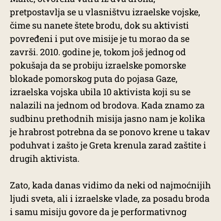
pretpostavlja se u vlasništvu izraelske vojske,
čime su nanete štete brodu, dok su aktivisti
povređeni i put ove misije je tu morao da se
završi. 2010. godine je, tokom još jednog od
pokušaja da se probiju izraelske pomorske
blokade pomorskog puta do pojasa Gaze,
izraelska vojska ubila 10 aktivista koji su se
nalazili na jednom od brodova. Kada znamo za
sudbinu prethodnih misija jasno nam je kolika
je hrabrost potrebna da se ponovo krene u takav
poduhvat i zašto je Greta krenula zarad zaštite i
drugih aktivista.
Zato, kada danas vidimo da neki od najmoćnijih
ljudi sveta, ali i izraelske vlade, za posadu broda
i samu misiju govore da je performativnog