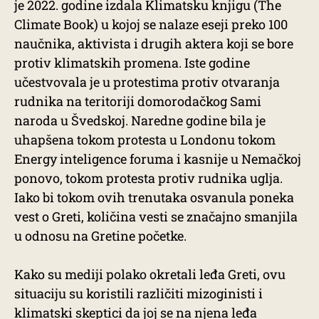
je 2022. godine izdala Klimatsku knjigu (The
Climate Book) u kojoj se nalaze eseji preko 100
naučnika, aktivista i drugih aktera koji se bore
protiv klimatskih promena. Iste godine
učestvovala je u protestima protiv otvaranja
rudnika na teritoriji domorodačkog Sami
naroda u Švedskoj. Naredne godine bila je
uhapšena tokom protesta u Londonu tokom
Energy inteligence foruma i kasnije u Nemačkoj
ponovo, tokom protesta protiv rudnika uglja.
Iako bi tokom ovih trenutaka osvanula poneka
vest o Greti, količina vesti se značajno smanjila
u odnosu na Gretine početke.
Kako su mediji polako okretali leđa Greti, ovu
situaciju su koristili različiti mizoginisti i
klimatski skeptici da joj se na njena leđa