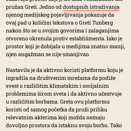
pružan Greti. Jedno od
dostupnih istraživanja
njenog medijskog pojavljivanja pokazuje da
ovaj pad u količini tekstova o Greti Tunberg
nakon što se u svojim govorima i zalaganjima
otvoreno okrenula protiv establišmenta. Iako je
prostor koji je dobijala u medijima znatno manji,
njen angažman se nije smanjivao.
Nastavila je da aktivno koristi platformu koju je
izgradila na društvenim mrežama da podiže
svest o različitim klimatskim i socijalnim
problemima širom sveta i da aktivno učestvuje
u različitim borbama. Greta ovu platformu
koristi od samog početka da pruži priliku
relevatnim akterima koji možda nemaju
dovoljno prostora da istaknu svoju borbu. Tako