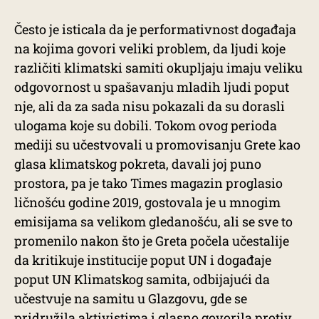
Često je isticala da je performativnost događaja
na kojima govori veliki problem, da ljudi koje
različiti klimatski samiti okupljaju imaju veliku
odgovornost u spašavanju mladih ljudi poput
nje, ali da za sada nisu pokazali da su dorasli
ulogama koje su dobili. Tokom ovog perioda
mediji su učestvovali u promovisanju Grete kao
glasa klimatskog pokreta, davali joj puno
prostora, pa je tako Times magazin proglasio
ličnošću godine 2019, gostovala je u mnogim
emisijama sa velikom gledanošću, ali se sve to
promenilo nakon što je Greta počela učestalije
da kritikuje institucije poput UN i događaje
poput UN Klimatskog samita, odbijajući da
učestvuje na samitu u Glazgovu, gde se
pridružila aktivistima i glasno govorila protiv