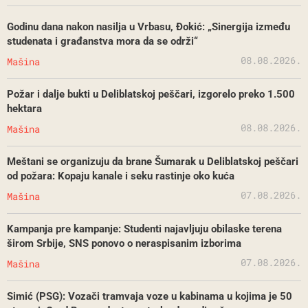
Godinu dana nakon nasilja u Vrbasu, Đokić: „Sinergija između
studenata i građanstva mora da se održi“
08.08.2026.
Mašina
Požar i dalje bukti u Deliblatskoj peščari, izgorelo preko 1.500
hektara
08.08.2026.
Mašina
Meštani se organizuju da brane Šumarak u Deliblatskoj peščari
od požara: Kopaju kanale i seku rastinje oko kuća
07.08.2026.
Mašina
Kampanja pre kampanje: Studenti najavljuju obilaske terena
širom Srbije, SNS ponovo o neraspisanim izborima
07.08.2026.
Mašina
Simić (PSG): Vozači tramvaja voze u kabinama u kojima je 50