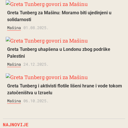
Greta Tunberg za Mašinu: Moramo biti ujedinjeni u
solidarnosti
Mašina
01.08.2025.
Greta Tunberg uhapšena u Londonu zbog podrške
Palestini
Mašina
24.12.2025.
Greta Tunberg i aktivisti flotile lišeni hrane i vode tokom
zatočeništva u Izraelu
Mašina
06.10.2025.
NAJNOVIJE