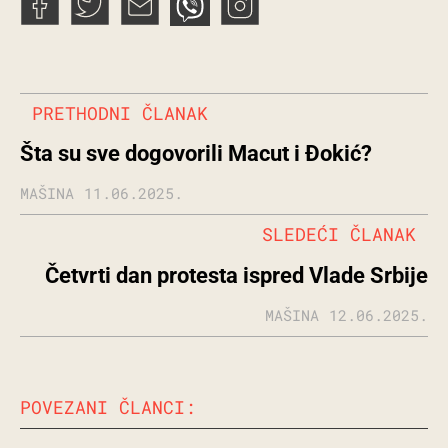
PRETHODNI ČLANAK
Šta su sve dogovorili Macut i Đokić?
MAŠINA
11.06.2025.
SLEDEĆI ČLANAK
Četvrti dan protesta ispred Vlade Srbije
MAŠINA
12.06.2025.
POVEZANI ČLANCI: