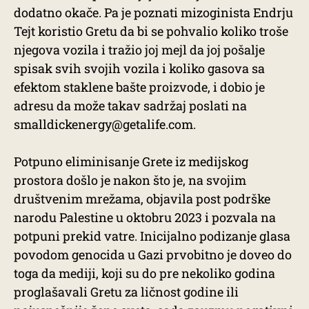
dodatno okače. Pa je poznati mizoginista Endrju
Tejt koristio Gretu da bi se pohvalio koliko troše
njegova vozila i tražio joj mejl da joj pošalje
spisak svih svojih vozila i koliko gasova sa
efektom staklene bašte proizvode, i dobio je
adresu da može takav sadržaj poslati na
smalldickenergy@getalife.com.
Potpuno eliminisanje Grete iz medijskog
prostora došlo je nakon što je, na svojim
društvenim mrežama, objavila post podrške
narodu Palestine u oktobru 2023 i pozvala na
potpuni prekid vatre. Inicijalno podizanje glasa
povodom genocida u Gazi prvobitno je doveo do
toga da mediji, koji su do pre nekoliko godina
proglašavali Gretu za ličnost godine ili