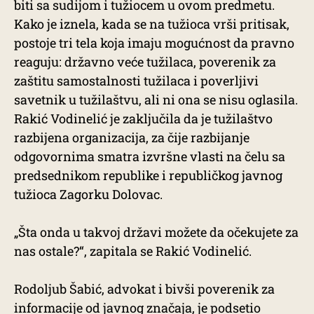
biti sa sudijom i tužiocem u ovom predmetu.
Kako je iznela, kada se na tužioca vrši pritisak,
postoje tri tela koja imaju mogućnost da pravno
reaguju: državno veće tužilaca, poverenik za
zaštitu samostalnosti tužilaca i poverljivi
savetnik u tužilaštvu, ali ni ona se nisu oglasila.
Rakić Vodinelić je zaključila da je tužilaštvo
razbijena organizacija, za čije razbijanje
odgovornima smatra izvršne vlasti na čelu sa
predsednikom republike i republičkog javnog
tužioca Zagorku Dolovac.
„Šta onda u takvoj državi možete da očekujete za
nas ostale?“, zapitala se Rakić Vodinelić.
Rodoljub Šabić, advokat i bivši poverenik za
informacije od javnog značaja, je podsetio