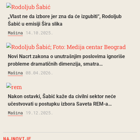
„Vlast ne da izbore jer zna da će izgubiti“, Rodoljub
Šabić u emisiji Šira slika
Mašina
14.10.2025.
Novi Nacrt zakona o unutrašnjim poslovima ignoriše
probleme dramatičnih dimenzija, smatra…
Mašina
08.04.2026.
Nakon ostavki, Šabić kaže da civilni sektor neće
učestvovati u postupku izbora Saveta REM-a…
Mašina
19.12.2025.
NAJNOVIJE