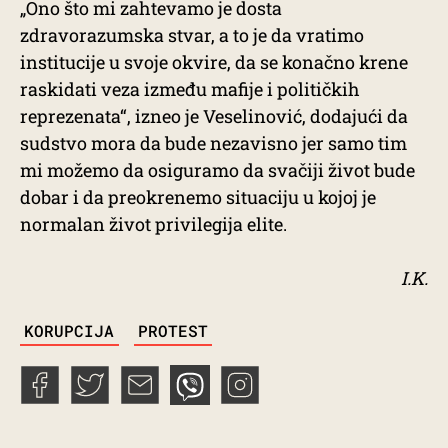
„Ono što mi zahtevamo je dosta
zdravorazumska stvar, a to je da vratimo
institucije u svoje okvire, da se konačno krene
raskidati veza između mafije i političkih
reprezenata“, izneo je Veselinović, dodajući da
sudstvo mora da bude nezavisno jer samo tim
mi možemo da osiguramo da svačiji život bude
dobar i da preokrenemo situaciju u kojoj je
normalan život privilegija elite.
I.K.
TAGS
KORUPCIJA
PROTEST