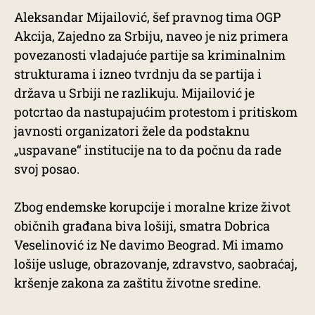
Aleksandar Mijailović, šef pravnog tima OGP
Akcija, Zajedno za Srbiju, naveo je niz primera
povezanosti vladajuće partije sa kriminalnim
strukturama i izneo tvrdnju da se partija i
država u Srbiji ne razlikuju. Mijailović je
potcrtao da nastupajućim protestom i pritiskom
javnosti organizatori žele da podstaknu
„uspavane“ institucije na to da počnu da rade
svoj posao.
Zbog endemske korupcije i moralne krize život
običnih građana biva lošiji, smatra Dobrica
Veselinović iz Ne davimo Beograd. Mi imamo
lošije usluge, obrazovanje, zdravstvo, saobraćaj,
kršenje zakona za zaštitu životne sredine.