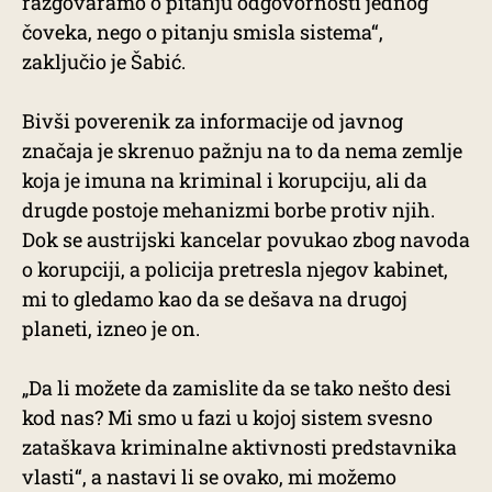
razgovaramo o pitanju odgovornosti jednog
čoveka, nego o pitanju smisla sistema“,
zaključio je Šabić.
Bivši poverenik za informacije od javnog
značaja je skrenuo pažnju na to da nema zemlje
koja je imuna na kriminal i korupciju, ali da
drugde postoje mehanizmi borbe protiv njih.
Dok se austrijski kancelar povukao zbog navoda
o korupciji, a policija pretresla njegov kabinet,
mi to gledamo kao da se dešava na drugoj
planeti, izneo je on.
„Da li možete da zamislite da se tako nešto desi
kod nas? Mi smo u fazi u kojoj sistem svesno
zataškava kriminalne aktivnosti predstavnika
vlasti“, a nastavi li se ovako, mi možemo