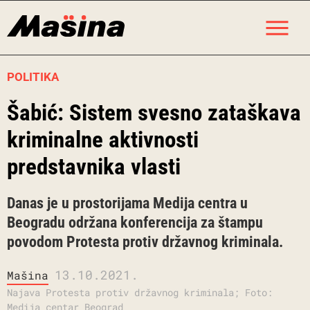
Skip
M
to
content
POLITIKA
Šabić: Sistem svesno zataškava
kriminalne aktivnosti
predstavnika vlasti
Danas je u prostorijama Medija centra u
Beogradu održana konferencija za štampu
povodom Protesta protiv državnog kriminala.
13.10.2021.
Mašina
Najava Protesta protiv državnog kriminala; Foto:
Medija centar Beograd