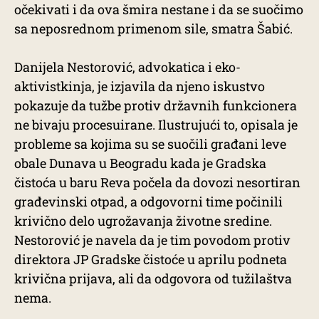
očekivati i da ova šmira nestane i da se suočimo
sa neposrednom primenom sile, smatra Šabić.
Danijela Nestorović, advokatica i eko-
aktivistkinja, je izjavila da njeno iskustvo
pokazuje da tužbe protiv državnih funkcionera
ne bivaju procesuirane. Ilustrujući to, opisala je
probleme sa kojima su se suočili građani leve
obale Dunava u Beogradu kada je Gradska
čistoća u baru Reva počela da dovozi nesortiran
građevinski otpad, a odgovorni time počinili
krivično delo ugrožavanja životne sredine.
Nestorović je navela da je tim povodom protiv
direktora JP Gradske čistoće u aprilu podneta
krivična prijava, ali da odgovora od tužilaštva
nema.