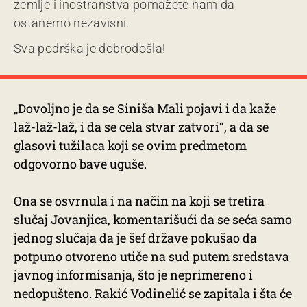
zemlje i inostranstva pomažete nam da
ostanemo nezavisni.
Sva podrška je dobrodošla!
„Dovoljno je da se Siniša Mali pojavi i da kaže
laž-laž-laž, i da se cela stvar zatvori“, a da se
glasovi tužilaca koji se ovim predmetom
odgovorno bave uguše.
Ona se osvrnula i na način na koji se tretira
slučaj Jovanjica, komentarišući da se seća samo
jednog slučaja da je šef države pokušao da
potpuno otvoreno utiče na sud putem sredstava
javnog informisanja, što je neprimereno i
nedopušteno. Rakić Vodinelić se zapitala i šta će