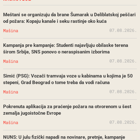
Meštani se organizuju da brane Šumarak u Deliblatskoj peščari
od požara: Kopaju kanale i seku rastinje oko kuća
07.08.2026.
Mašina
Kampanja pre kampanje: Studenti najavljuju obilaske terena
širom Srbije, SNS ponovo o neraspisanim izborima
07.08.2026.
Mašina
Simić (PSG): Vozači tramvaja voze u kabinama u kojima je 50
stepeni, Grad Beograd o tome treba da vodi računa
07.08.2026.
Mašina
Pokrenuta aplikacija za praćenje požara na otvorenom u šest
zemalja jugoistočne Evrope
07.08.2026.
Mašina
NUNS: U julu fizički napadi na novinare, pretnje, kampanje