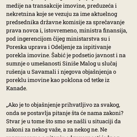
medije na transakcije imovine, preduzeća i
nekretnina koje se vezuju za ime aktuelnog
predsednika državne komisije za sprečavanje
prava novca i, istovremeno, ministra finansija,
pod ingerencijom čijeg ministarstva su i
Poreska uprava i Odeljenje za ispitivanje
porekla imovine. Šabić je podsetio javnost i na
sumnje o umešanosti Siniše Malog u slučaj
rušenja u Savamali i njegova objašnjenja o
poreklu imovine kao poklona od tetke iz
Kanade.
„Ako je to objašnjenje prihvatljivo za svakog,
onda se postavlja pitanje šta će nama zakoni?
Stvar je u tome što smo se našli u situaciji da
zakoni za nekog važe, a za nekog ne. Ne