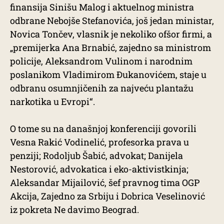
finansija Sinišu Malog i aktuelnog ministra
odbrane Nebojše Stefanovića, još jedan ministar,
Novica Tončev, vlasnik je nekoliko ofšor firmi, a
„premijerka Ana Brnabić, zajedno sa ministrom
policije, Aleksandrom Vulinom i narodnim
poslanikom Vladimirom Đukanovićem, staje u
odbranu osumnjičenih za najveću plantažu
narkotika u Evropi“.
O tome su na današnjoj konferenciji govorili
Vesna Rakić Vodinelić, profesorka prava u
penziji; Rodoljub Šabić, advokat; Danijela
Nestorović, advokatica i eko-aktivistkinja;
Aleksandar Mijailović, šef pravnog tima OGP
Akcija, Zajedno za Srbiju i Dobrica Veselinović
iz pokreta Ne davimo Beograd.