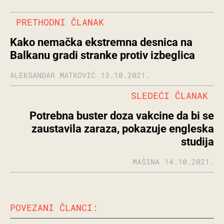
PRETHODNI ČLANAK
Kako nemačka ekstremna desnica na
Balkanu gradi stranke protiv izbeglica
ALEKSANDAR MATKOVIĆ
13.10.2021.
SLEDEĆI ČLANAK
Potrebna buster doza vakcine da bi se
zaustavila zaraza, pokazuje engleska
studija
MAŠINA
14.10.2021.
POVEZANI ČLANCI: