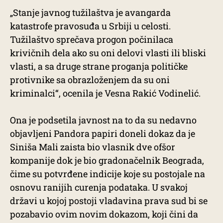
„Stanje javnog tužilaštva je avangarda
katastrofe pravosuđa u Srbiji u celosti.
Tužilaštvo sprečava progon počinilaca
krivičnih dela ako su oni delovi vlasti ili bliski
vlasti, a sa druge strane proganja političke
protivnike sa obrazloženjem da su oni
kriminalci“, ocenila je Vesna Rakić Vodinelić.
Ona je podsetila javnost na to da su nedavno
objavljeni Pandora papiri doneli dokaz da je
Siniša Mali zaista bio vlasnik dve ofšor
kompanije dok je bio gradonačelnik Beograda,
čime su potvrđene indicije koje su postojale na
osnovu ranijih curenja podataka. U svakoj
državi u kojoj postoji vladavina prava sud bi se
pozabavio ovim novim dokazom, koji čini da