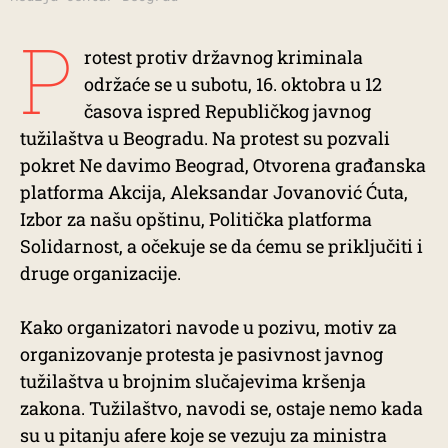
P
rotest protiv državnog kriminala
održaće se u subotu, 16. oktobra u 12
časova ispred Republičkog javnog
tužilaštva u Beogradu. Na protest su pozvali
pokret Ne davimo Beograd, Otvorena građanska
platforma Akcija, Aleksandar Jovanović Ćuta,
Izbor za našu opštinu, Politička platforma
Solidarnost, a očekuje se da ćemu se priključiti i
druge organizacije.
Kako organizatori navode u pozivu, motiv za
organizovanje protesta je pasivnost javnog
tužilaštva u brojnim slučajevima kršenja
zakona. Tužilaštvo, navodi se, ostaje nemo kada
su u pitanju afere koje se vezuju za ministra