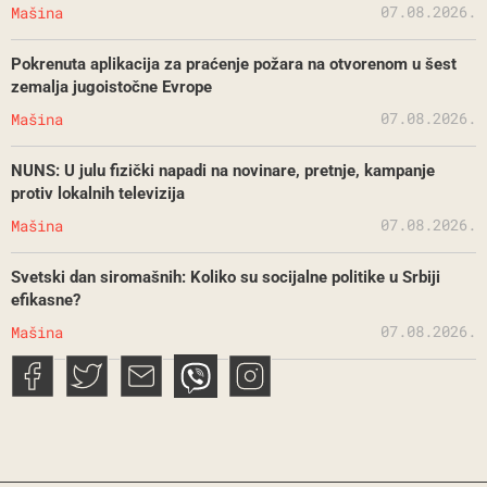
07.08.2026.
Mašina
Pokrenuta aplikacija za praćenje požara na otvorenom u šest
zemalja jugoistočne Evrope
07.08.2026.
Mašina
NUNS: U julu fizički napadi na novinare, pretnje, kampanje
protiv lokalnih televizija
07.08.2026.
Mašina
Svetski dan siromašnih: Koliko su socijalne politike u Srbiji
efikasne?
07.08.2026.
Mašina