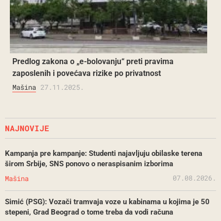
Predlog zakona o „e-bolovanju“ preti pravima
zaposlenih i povećava rizike po privatnost
Mašina
27.11.2025.
NAJNOVIJE
Kampanja pre kampanje: Studenti najavljuju obilaske terena
širom Srbije, SNS ponovo o neraspisanim izborima
07.08.2026.
Mašina
Simić (PSG): Vozači tramvaja voze u kabinama u kojima je 50
stepeni, Grad Beograd o tome treba da vodi računa