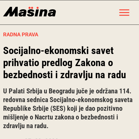
Skip
M
to
content
RADNA PRAVA
Socijalno-ekonomski savet
prihvatio predlog Zakona o
bezbednosti i zdravlju na radu
U Palati Srbija u Beogradu juče je održana 114.
redovna sednica Socijalno-ekonomskog saveta
Republike Srbije (SES) koji je dao pozitivno
mišljenje o Nacrtu zakona o bеzbеdnosti i
zdravlju na radu.