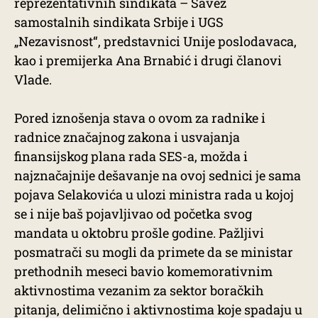
reprezentativnih sindikata – Savez
samostalnih sindikata Srbije i UGS
„Nezavisnost“, predstavnici Unije poslodavaca,
kao i premijerka Ana Brnabić i drugi članovi
Vlade.
Pored iznošenja stava o ovom za radnike i
radnice značajnog zakona i usvajanja
finansijskog plana rada SES-a, možda i
najznačajnije dešavanje na ovoj sednici je sama
pojava Selakovića u ulozi ministra rada u kojoj
se i nije baš pojavljivao od početka svog
mandata u oktobru prošle godine. Pažljivi
posmatrači su mogli da primete da se ministar
prethodnih meseci bavio komemorativnim
aktivnostima vezanim za sektor boračkih
pitanja, delimično i aktivnostima koje spadaju u