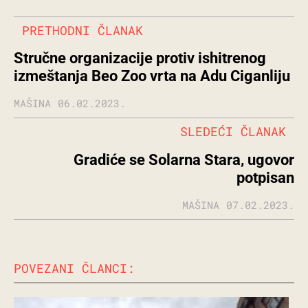
PRETHODNI ČLANAK
Stručne organizacije protiv ishitrenog
izmeštanja Beo Zoo vrta na Adu Ciganliju
MAŠINA
06.02.2023.
SLEDEĆI ČLANAK
Gradiće se Solarna Stara, ugovor
potpisan
MAŠINA
07.02.2023.
POVEZANI ČLANCI: