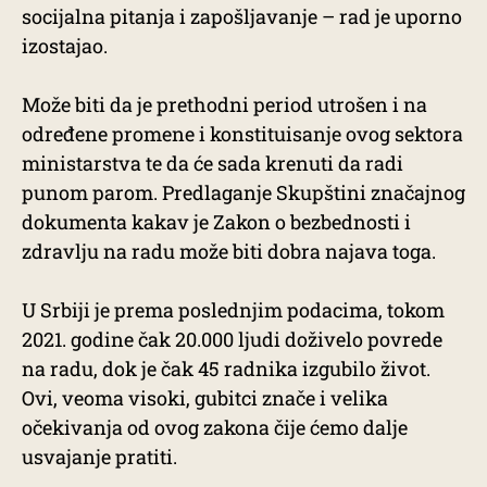
socijalna pitanja i zapošljavanje – rad je uporno
izostajao.
Može biti da je prethodni period utrošen i na
određene promene i konstituisanje ovog sektora
ministarstva te da će sada krenuti da radi
punom parom. Predlaganje Skupštini značajnog
dokumenta kakav je Zakon o bеzbеdnosti i
zdravlju na radu može biti dobra najava toga.
U Srbiji je prema poslednjim podacima, tokom
2021. godine čak 20.000 ljudi doživelo povrede
na radu, dok je čak 45 radnika izgubilo život.
Ovi, veoma visoki, gubitci znače i velika
očekivanja od ovog zakona čije ćemo dalje
usvajanje pratiti.