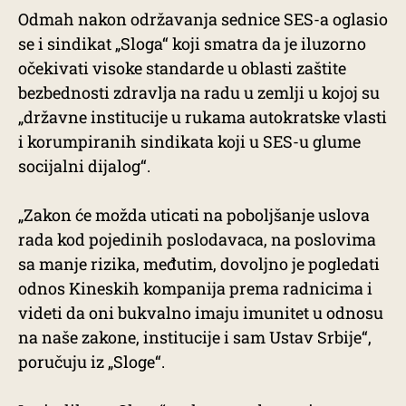
Odmah nakon održavanja sednice SES-a oglasio
se i sindikat „Sloga“ koji smatra da je iluzorno
očekivati visoke standarde u oblasti zaštite
bezbednosti zdravlja na radu u zemlji u kojoj su
„državne institucije u rukama autokratske vlasti
i korumpiranih sindikata koji u SES-u glume
socijalni dijalog“.
„Zakon će možda uticati na poboljšanje uslova
rada kod pojedinih poslodavaca, na poslovima
sa manje rizika, međutim, dovoljno je pogledati
odnos Kineskih kompanija prema radnicima i
videti da oni bukvalno imaju imunitet u odnosu
na naše zakone, institucije i sam Ustav Srbije“,
poručuju iz „Sloge“.