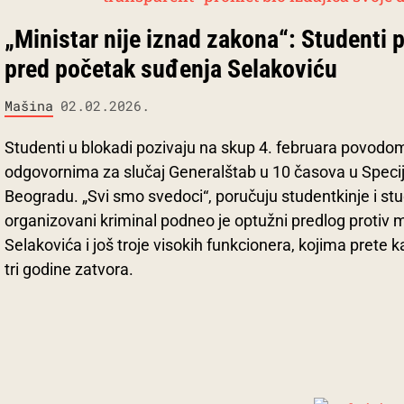
„Ministar nije iznad zakona“: Studenti 
pred početak suđenja Selakoviću
Mašina
02.02.2026.
Studenti u blokadi pozivaju na skup 4. februara povod
odgovornima za slučaj Generalštab u 10 časova u Speci
Beogradu. „Svi smo svedoci“, poručuju studentkinje i stud
organizovani kriminal podneo je optužni predlog protiv m
Selakovića i još troje visokih funkcionera, kojima prete 
tri godine zatvora.