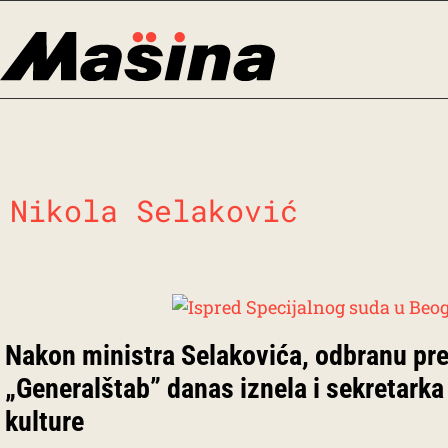
Skip
to
content
Nikola Selaković
Nakon ministra Selakovića, odbranu pr
„Generalštab” danas iznela i sekretarka
kulture