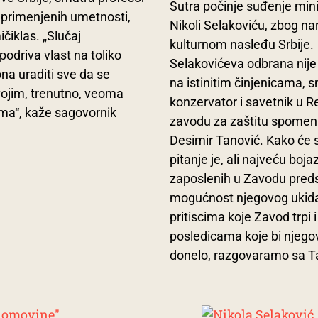
Sutra počinje suđenje mini
 primenjenih umetnosti,
Nikoli Selakoviću, zbog na
iklas. „Slučaj
kulturnom nasleđu Srbije.
odriva vlast na toliko
Selakovićeva odbrana nij
na uraditi sve da se
na istinitim činjenicama, 
ojim, trenutno, veoma
konzervator i savetnik u 
ma“, kaže sagovornik
zavodu za zaštitu spomeni
Desimir Tanović. Kako će s
pitanje je, ali najveću boja
zaposlenih u Zavodu preds
mogućnost njegovog ukida
pritiscima koje Zavod trpi i
posledicama koje bi njego
donelo, razgovaramo sa 