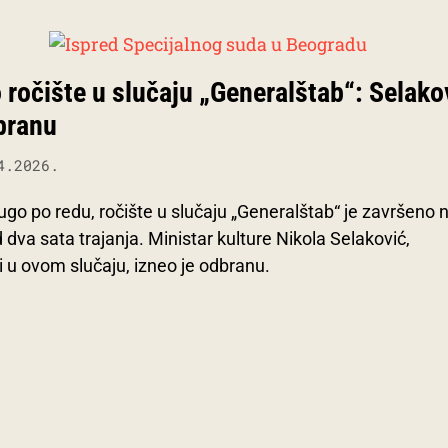
 ročište u slučaju „Generalštab“: Selako
branu
4.2026.
ugo po redu, ročište u slučaju „Generalštab“ je završeno
 dva sata trajanja. Ministar kulture Nikola Selaković,
i u ovom slučaju, izneo je odbranu.