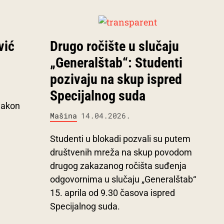
vić
Drugo ročište u slučaju
„Generalštab“: Studenti
pozivaju na skup ispred
Specijalnog suda
 nakon
Mašina
14.04.2026.
Studenti u blokadi pozvali su putem
društvenih mreža na skup povodom
drugog zakazanog ročišta suđenja
odgovornima u slučaju „Generalštab“
15. aprila od 9.30 časova ispred
Specijalnog suda.