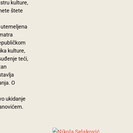
stru kulture,
nete štete
e utemeljena
smatra
Republičkom
ka kulture,
uđenje teći,
zan
tavlja
nja. O
vo ukidanje
Tanovićem.