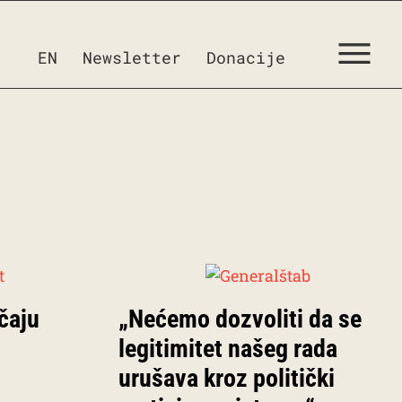
EN
Newsletter
Donacije
čaju
„Nećemo dozvoliti da se
legitimitet našeg rada
urušava kroz politički