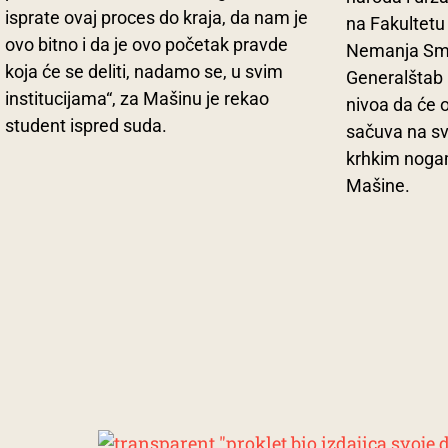
isprate ovaj proces do kraja, da nam je
na Fakultetu
ovo bitno i da je ovo početak pravde
Nemanja Smič
koja će se deliti, nadamo se, u svim
Generalštab p
institucijama“, za Mašinu je rekao
nivoa da će o
student ispred suda.
sačuva na sv
krhkim noga
Mašine.