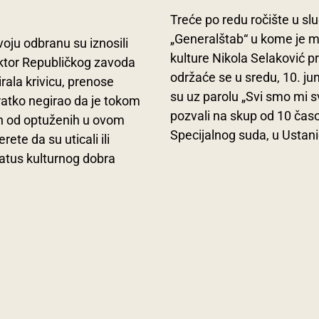
Treće po redu ročište u sl
„Generalštab“ u kome je m
oju odbranu su iznosili
kulture Nikola Selaković pr
rektor Republičkog zavoda
održaće se u sredu, 10. jun
rala krivicu, prenose
su uz parolu „Svi smo mi s
kratko negirao da je tokom
pozvali na skup od 10 čas
dan od optuženih u ovom
Specijalnog suda, u Ustani
rete da su uticali ili
tatus kulturnog dobra