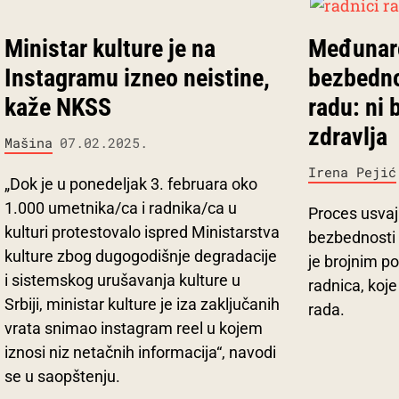
Ministar kulture je na
Međunar
Instagramu izneo neistine,
bezbednos
kaže NKSS
radu: ni 
zdravlja
Mašina
07.02.2025.
Irena Pejić
„Dok je u ponedeljak 3. februara oko
1.000 umetnika/ca i radnika/ca u
Proces usva
kulturi protestovalo ispred Ministarstva
bezbednosti 
kulture zbog dugogodišnje degradacije
je brojnim po
i sistemskog urušavanja kulture u
radnica, koj
Srbiji, ministar kulture je iza zaključanih
rada.
vrata snimao instagram reel u kojem
iznosi niz netačnih informacija“, navodi
se u saopštenju.