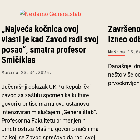
„Najveća kočnica ovoj
Završeno
vlasti je kad Zavod radi svoj
izneo od
posao“, smatra profesor
Mašina
15.0
Smičiklas
Današnje, dr
Mašina
23.04.2026.
nešto više od
prvookrivljen
Jučerašnji dolazak UKP u Republički
zavod za zaštitu spomenika kulture
govori o pritiscima na ovu ustanovu
intenziviranim slučajem „Generalštab“.
Profesor na Fakultetu primenjenih
umetnosti za Mašinu govori o načinima
na koji se Zavod sprečava da radi svoj