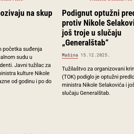
pozivaju na skup
Podignut optužni pre
protiv Nikole Selakovi
još troje u slučaju
„Generalštab“
om početka suđenja
Mašina
15.12.2025.
jalnom sudu u
enti. Javni tužilac za
Tužilaštvo za organizovani kri
inistra kulture Nikole
(TOK) podiglo je optužni predlo
kazne od godinu i po do
ministra Nikole Selakovića i još
slučaju Generalštab.