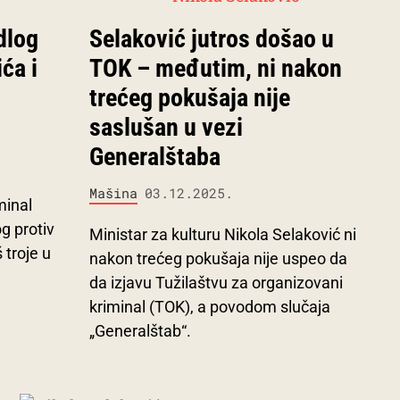
dlog
Selaković jutros došao u
ća i
TOK – međutim, ni nakon
trećeg pokušaja nije
saslušan u vezi
Generalštaba
Mašina
03.12.2025.
minal
g protiv
Ministar za kulturu Nikola Selaković ni
 troje u
nakon trećeg pokušaja nije uspeo da
da izjavu Tužilaštvu za organizovani
kriminal (TOK), a povodom slučaja
„Generalštab“.