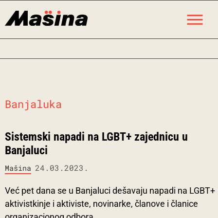
Skip
M
to
content
Banjaluka
Sistemski napadi na LGBT+ zajednicu u
Banjaluci
24.03.2023.
Mašina
Već pet dana se u Banjaluci dešavaju napadi na LGBT+
aktivistkinje i aktiviste, novinarke, članove i članice
organizacionog odbora.