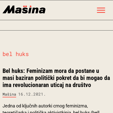
Skip
M
to
content
bel huks
Bel huks: Feminizam mora da postane u
masi baziran politički pokret da bi mogao da
ima revolucionaran uticaj na društvo
16.12.2021.
Mašina
Jedna od ključnih autorki crnog feminizma,
teoretičarka i politička aktivistkinja, bel huks (bell