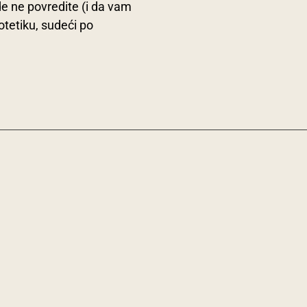
gde ne povredite (i da vam
rotetiku, sudeći po