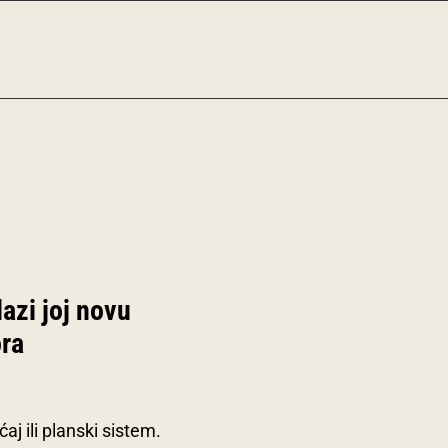
lazi joj novu
ora
ćaj ili planski sistem.