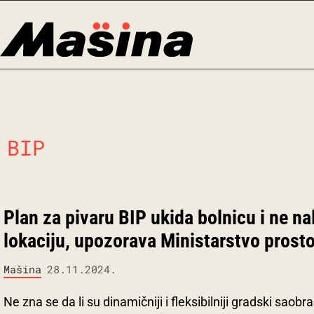
Skip
to
content
BIP
Plan za pivaru BIP ukida bolnicu i ne na
lokaciju, upozorava Ministarstvo prost
Mašina
28.11.2024.
Ne zna se da li su dinamičniji i fleksibilniji gradski saobra