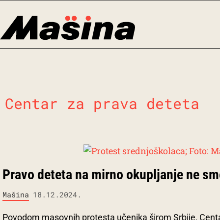
Skip
to
content
Centar za prava deteta
Pravo deteta na mirno okupljanje ne sm
Mašina
18.12.2024.
Povodom masovnih protesta učenika širom Srbije, Centar