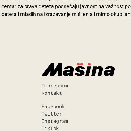
centar za prava deteta podsećaju javnost na važnost poš
deteta i mladih na izražavanje mišljenja i mirno okupljan
Impressum
Kontakt
Facebook
Twitter
Instagram
TikTok