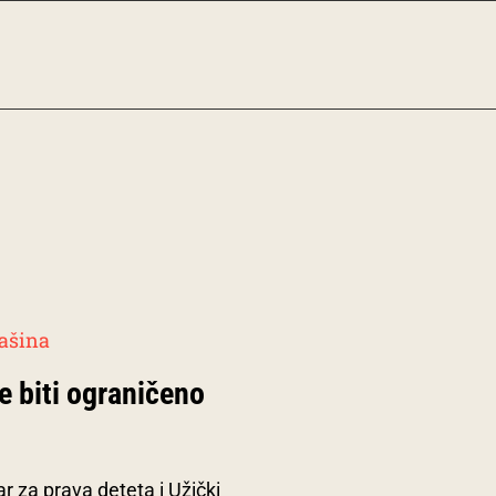
e biti ograničeno
 za prava deteta i Užički