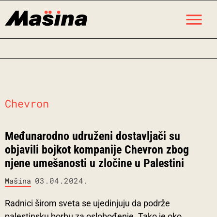
Skip
M
to
content
Chevron
Međunarodno udruženi dostavljači su
objavili bojkot kompanije Chevron zbog
njene umešanosti u zločine u Palestini
03.04.2024.
Mašina
Radnici širom sveta se ujedinjuju da podrže
palestinsku borbu za oslobođenje. Tako je oko