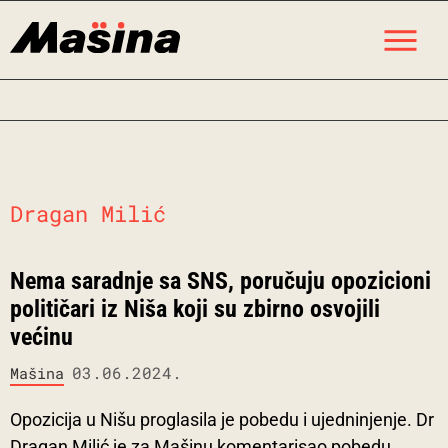
Skip
M
to
content
Dragan Milić
Nema saradnje sa SNS, poručuju opozicioni
političari iz Niša koji su zbirno osvojili
većinu
03.06.2024.
Mašina
Opozicija u Nišu proglasila je pobedu i ujedninjenje. Dr
Dragan Milić je za Mašinu komentarisao pobedu