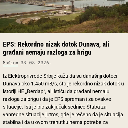
EPS: Rekordno nizak dotok Dunava, ali
građani nemaju razloga za brigu
03.08.2026.
Mašina
Iz Elektroprivrede Srbije kažu da su današnji dotoci
Dunava oko 1.450 m3/s, što je rekordno nizak dotok u
istoriji HE „Đerdap“, ali ističu da građani nemaju
razloga za brigu i da je EPS spreman i za ovakve
situacije. Isti je bio zaključak sednice Štaba za
vanredne situacije jutros, gde je rečeno da je situacija
stabilna i da u ovom trenutku nema potrebe za