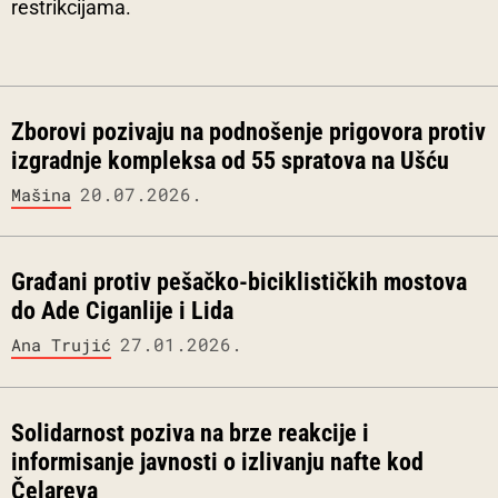
restrikcijama.
Zborovi pozivaju na podnošenje prigovora protiv
izgradnje kompleksa od 55 spratova na Ušću
20.07.2026.
Mašina
Građani protiv pešačko-biciklističkih mostova
do Ade Ciganlije i Lida
27.01.2026.
Ana Trujić
Solidarnost poziva na brze reakcije i
informisanje javnosti o izlivanju nafte kod
Čelareva